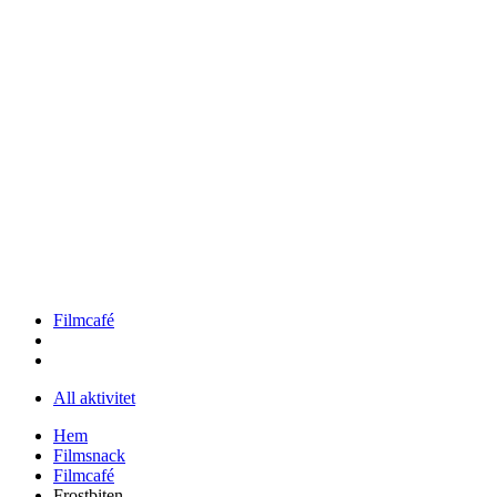
Filmcafé
All aktivitet
Hem
Filmsnack
Filmcafé
Frostbiten