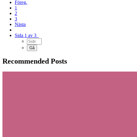
Föreg.
1
2
3
Nästa
Sida 1 av 3
Recommended Posts