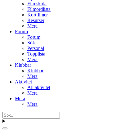
Filmskola
Filmordlista
Kortfilmer
Resurser
Mera
Forum
Forum
Sök
Personal
Topplista
Mera
Klubbar
Klubbar
Mera
Aktivitet
All aktivitet
Mera
Mera
Mera