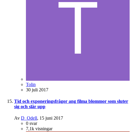
Tolin
30 juli 2017
Tid och exponeringsfrågor ang filma blommor som sluter
sig och slår upp
Av
D_Odell
,
15 juni 2017
0
svar
7,1k
visningar