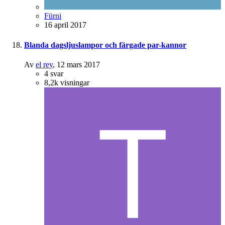
Fürni
16 april 2017
Blanda dagsljuslampor och färgade par-kannor
Av
el rey
,
12 mars 2017
4
svar
8,2k
visningar