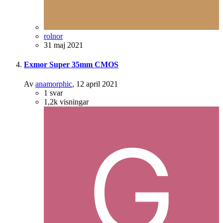
rolnor
31 maj 2021
Exmor Super 35mm CMOS
Av
anamorphic
,
12 april 2021
1
svar
1,2k
visningar