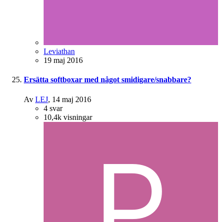
Leviathan
19 maj 2016
Ersätta softboxar med något smidigare/snabbare?
Av
LEJ
,
14 maj 2016
4
svar
10,4k
visningar