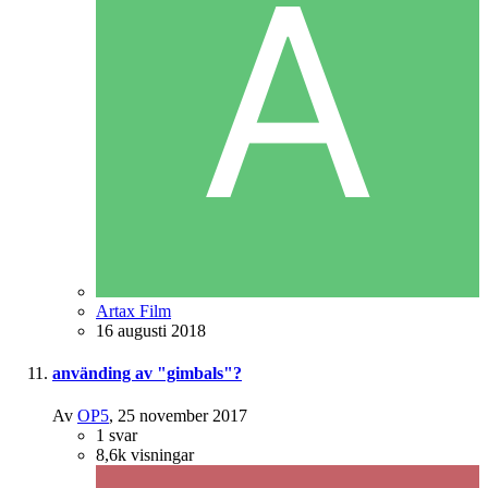
Artax Film
16 augusti 2018
använding av "gimbals"?
Av
OP5
,
25 november 2017
1
svar
8,6k
visningar