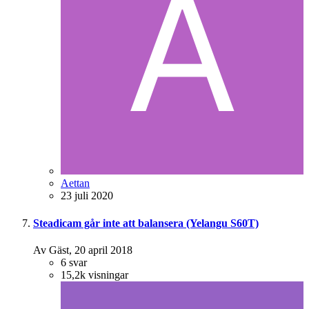
Aettan
23 juli 2020
Steadicam går inte att balansera (Yelangu S60T)
Av Gäst,
20 april 2018
6
svar
15,2k
visningar