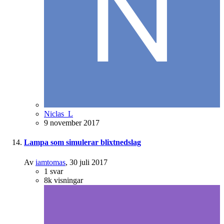
Niclas_L
9 november 2017
Lampa som simulerar blixtnedslag
Av
iamtomas
,
30 juli 2017
1
svar
8k
visningar