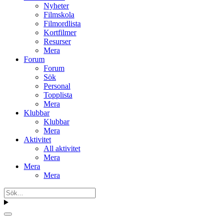
Nyheter
Filmskola
Filmordlista
Kortfilmer
Resurser
Mera
Forum
Forum
Sök
Personal
Topplista
Mera
Klubbar
Klubbar
Mera
Aktivitet
All aktivitet
Mera
Mera
Mera