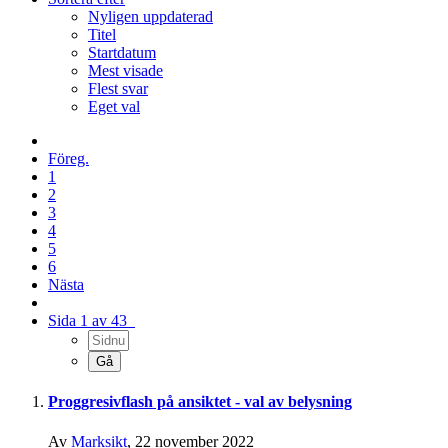
Nyligen uppdaterad
Titel
Startdatum
Mest visade
Flest svar
Eget val
Föreg.
1
2
3
4
5
6
Nästa
Sida 1 av 43
Proggresivflash på ansiktet - val av belysning
Av
Marksikt
,
22 november 2022