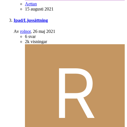
Aettan
15 augusti 2021
Ipad/Ljussättning
Av
rolnor
,
26 maj 2021
6
svar
2k
visningar