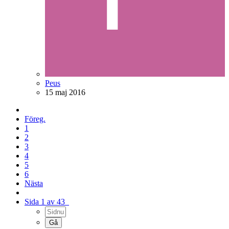
Peus
15 maj 2016
Föreg.
1
2
3
4
5
6
Nästa
Sida 1 av 43