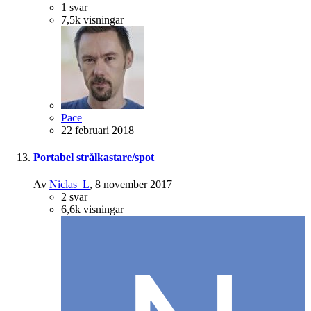
1
svar
7,5k
visningar
Pace
22 februari 2018
Portabel strålkastare/spot
Av
Niclas_L
,
8 november 2017
2
svar
6,6k
visningar