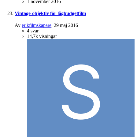
1 november 2016
Vintage-objektiv för lågbudgetfilm
Av
erikfilmskapare
,
29 maj 2016
4
svar
14,7k
visningar