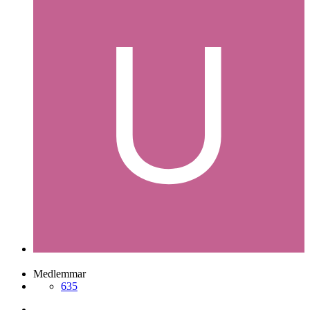
Usarpe89
Postad
5 april 2007
Usarpe89