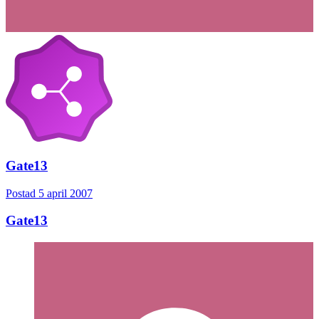
Gate13
Postad
5 april 2007
Gate13