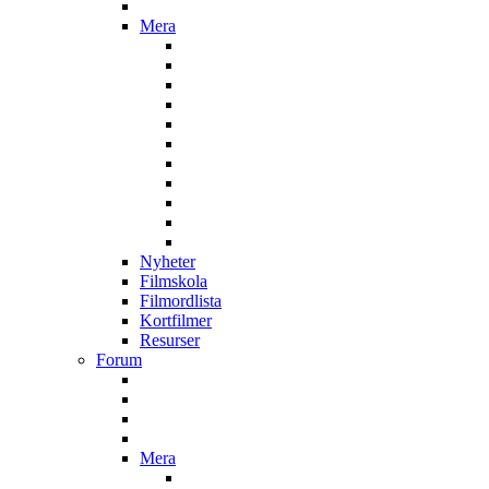
Mera
Nyheter
Filmskola
Filmordlista
Kortfilmer
Resurser
Forum
Mera