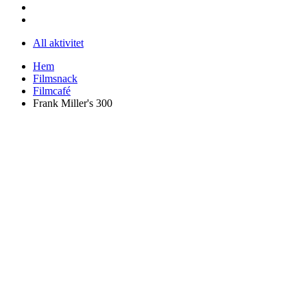
All aktivitet
Hem
Filmsnack
Filmcafé
Frank Miller's 300