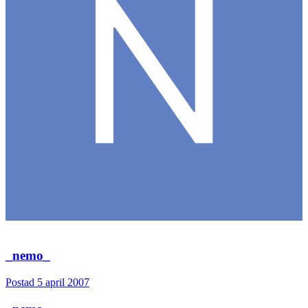
film i helhet, mest pga handlingen/handlingarna...Men 300 var långt
mycket snyggare! Nördporr!^^
0
Citera