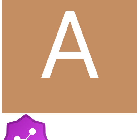
Hörde något att filmen har sålt bäst genom tiderna när
det gäller Mars månad i USA. Någon som kan bekräfta
det?
Den har bäst öppningshelg för filmer som haft premiär i marsmånad.
0
Citera