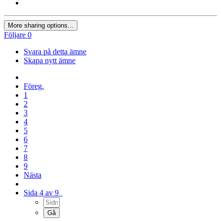
More sharing options...
Följare
0
Svara på detta ämne
Skapa nytt ämne
Föreg.
1
2
3
4
5
6
7
8
9
Nästa
Sida 4 av 9