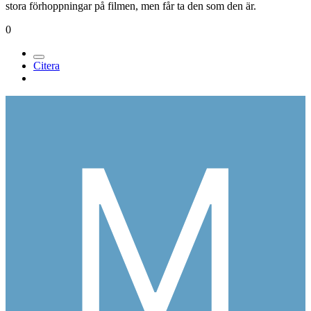
Medlemmar
313
Postad
8 april 2007
Ska nog se denna film imorgon eller på tisdag. Har iof inte så värst
stora förhoppningar på filmen, men får ta den som den är.
0
Citera