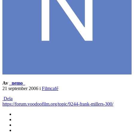
Av
_nemo_
21 september 2006
i
Filmcafé
Dela
https://forum.voodoofilm.org/topic/9244-frank-millers-300/