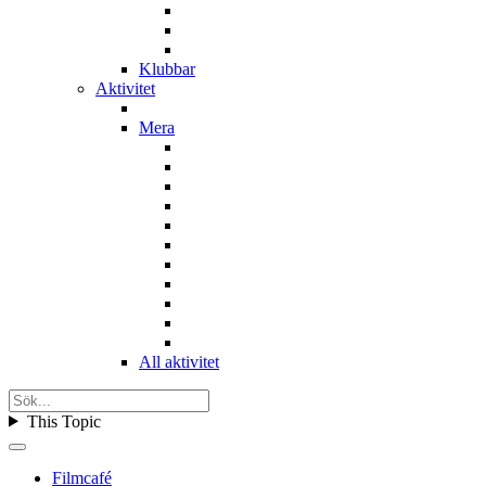
Klubbar
Aktivitet
Mera
All aktivitet
This Topic
Filmcafé