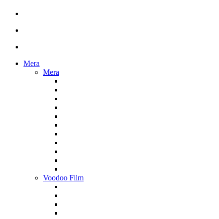
Mera
Mera
Voodoo Film