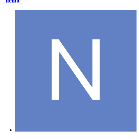
_nemo_
Postad
5 april 2007
_nemo_