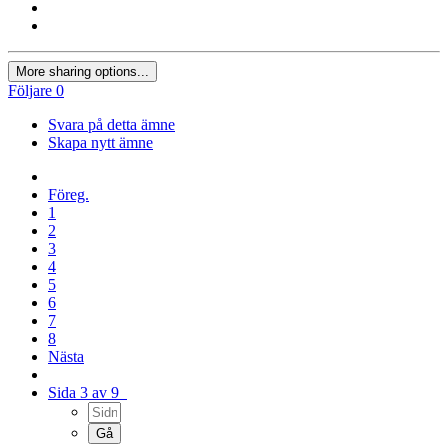
More sharing options...
Följare
0
Svara på detta ämne
Skapa nytt ämne
Föreg.
1
2
3
4
5
6
7
8
Nästa
Sida 3 av 9