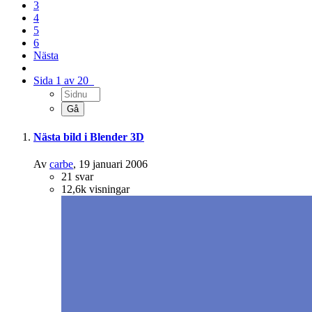
3
4
5
6
Nästa
Sida 1 av 20
Nästa bild i Blender 3D
Av
carbe
,
19 januari 2006
21
svar
12,6k
visningar