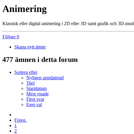
Animering
Klassisk eller digital animering i 2D eller 3D samt grafik och 3D-mode
Följare
0
Skapa nytt ämne
477 ämnen i detta forum
Sortera efter
Nyligen uppdaterad
Titel
Startdatum
Mest visade
Flest svar
Eget val
Föreg.
1
2