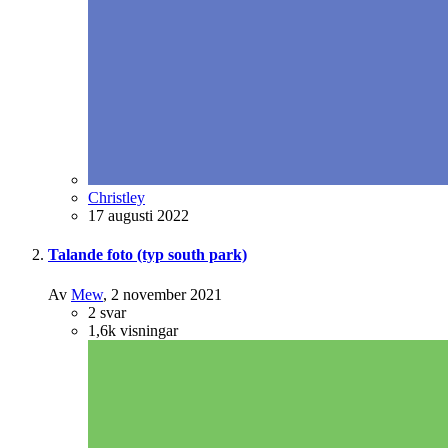
Christley
17 augusti 2022
Talande foto (typ south park)
Av
Mew
,
2 november 2021
2
svar
1,6k
visningar