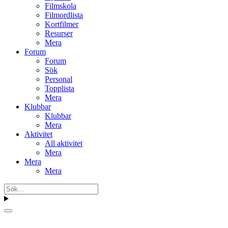
Filmskola
Filmordlista
Kortfilmer
Resurser
Mera
Forum
Forum
Sök
Personal
Topplista
Mera
Klubbar
Klubbar
Mera
Aktivitet
All aktivitet
Mera
Mera
Mera