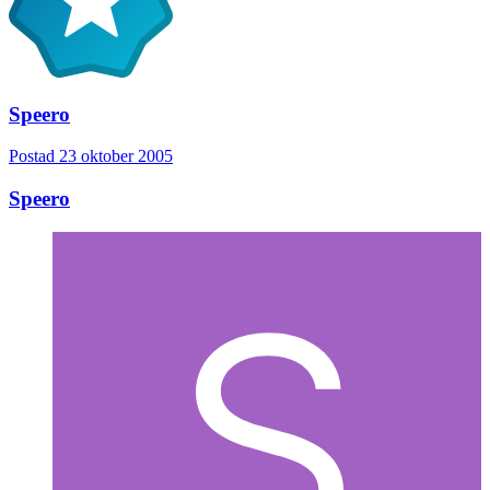
Speero
Postad
23 oktober 2005
Speero