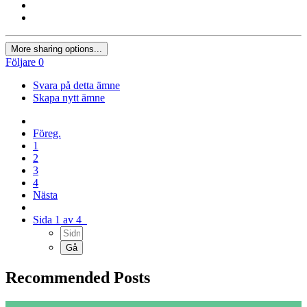
More sharing options...
Följare
0
Svara på detta ämne
Skapa nytt ämne
Föreg.
1
2
3
4
Nästa
Sida 1 av 4
Recommended Posts