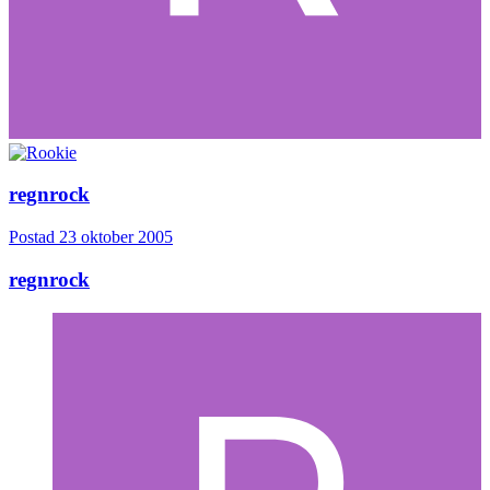
regnrock
Postad
23 oktober 2005
regnrock