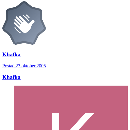
Khafka
Postad
23 oktober 2005
Khafka