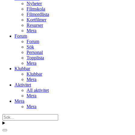
Nyheter
Filmskola
Filmordlista
Kortfilmer
Resurser
Mera
Forum
Forum
Sök
Personal
Topplista
Mera
Klubbar
Klubbar
Mera
Aktivitet
All aktivitet
Mera
Mera
Mera