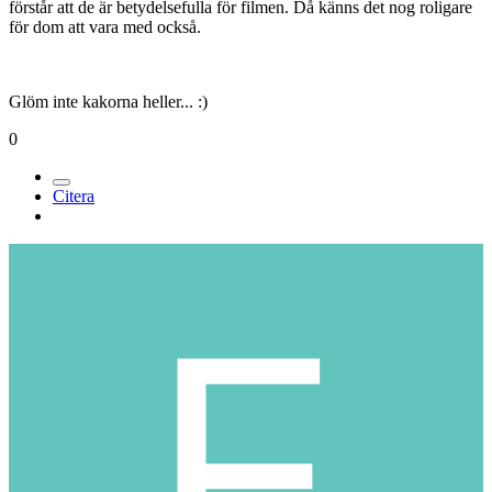
I riktiga produktioner får väl statister alltid betalt. Även om SF körde
någon fuling med ett lotteri och startade ett bråk som ledde till
bildandet av Statistföreningen. Jaja...mina tips:
Kaffe, kakor, sittplatser och respekt kommer man långt med. Folk
som ställer upp som statister har ju ett genuint intresse för film och
förhoppningsvis en förståelse för att filmskapande handlar om att
vänta. Men det jag tror många missar är hur mycket ett vänligt ord
och kanske lite information ger. Om du fortlöpande informerar
statisterna om hur långa väntetiderna är och vad som händer bör du
inte få några problem. Kan även vara bra att verkligen lägga ner lite
möda på regianvisningar och genomgång med statisterna så att de
förstår att de är betydelsefulla för filmen. Då känns det nog roligare
för dom att vara med också.
Glöm inte kakorna heller... :)
0