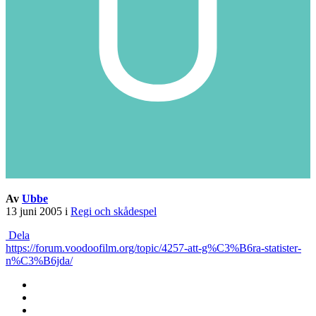
Av
Ubbe
13 juni 2005
i
Regi och skådespel
Dela
https://forum.voodoofilm.org/topic/4257-att-g%C3%B6ra-statister-
n%C3%B6jda/