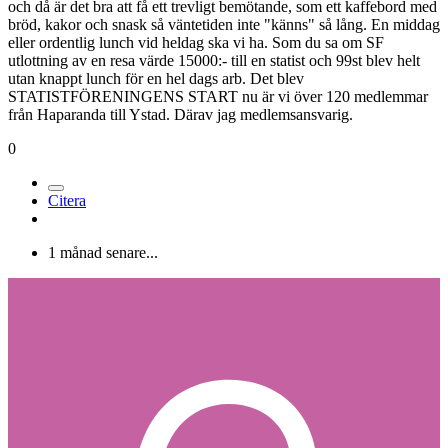
statisterna om hur långa väntetiderna är och vad som händer bör du
inte få några problem. Kan även vara bra att verkligen lägga ner lite
möda på regianvisningar och genomgång med statisterna så att de
förstår att de är betydelsefulla för filmen. Då känns det nog roligare
för dom att vara med också.
Glöm inte kakorna heller... :)[/citat]
Bra TDA!
Du har en ganska bra syn på oss statister, vi får faktiskt oftast betalt
men kanske inte för arbetstiden men vi gör det för att det är roligt,
och då är det bra att få ett trevligt bemötande, som ett kaffebord med
bröd, kakor och snask så väntetiden inte "känns" så lång. En middag
eller ordentlig lunch vid heldag ska vi ha. Som du sa om SF
utlottning av en resa värde 15000:- till en statist och 99st blev helt
utan knappt lunch för en hel dags arb. Det blev
STATISTFÖRENINGENS START nu är vi över 120 medlemmar
från Haparanda till Ystad. Därav jag medlemsansvarig.
0