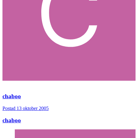
Citera
1 månad senare...