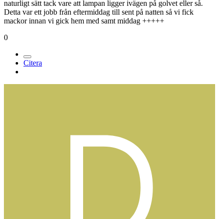
Jag har jobbat med Sweetwater som är Collin Nutley´s bolag och
det var hur bra som helst att jobba med dom, Collin kom in till oss
statister som hade ett eget rum med kaffe och kakor/godis och talade
om för oss vad filmen handlade om och vad det var vi skulle filma
under de dagar vi var där. Sedan så sa de magiska orden "Det är
viktigt att ni fungerar för om ni inte gör det så fungerar inte scenen"
jag blev fruktansvärt förvånad och glad över att äntligen kom en
kille som vet vad han snackar om, och han fyller på med " är det
något ni undrar över eller om ni har frågor så var inte rädd för att
fråga vi är en familj nu" följ av "Det kommer att bli sent men jag
hoppas att alla kan stanna kvar tills vi är klara". Helt otroligt vi som
statister lägsta pinnen enligt många får fråga eller tala om för
regissören eller någon annan om vi har problem att ta sig fram på ett
naturligt sätt tack vare att lampan ligger ivägen på golvet eller så.
Detta var ett jobb från eftermiddag till sent på natten så vi fick
mackor innan vi gick hem med samt middag +++++
0
Citera