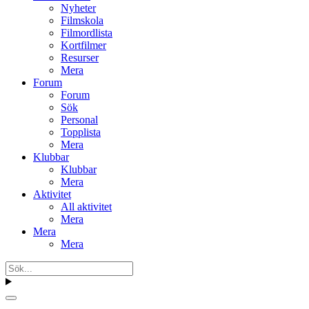
Nyheter
Filmskola
Filmordlista
Kortfilmer
Resurser
Mera
Forum
Forum
Sök
Personal
Topplista
Mera
Klubbar
Klubbar
Mera
Aktivitet
All aktivitet
Mera
Mera
Mera