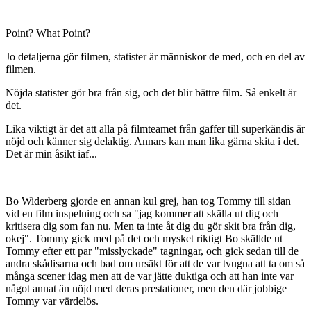
Postad
13 oktober 2005
I dvd'n Muraren, som har två dokumentärer av Stefan Jarl, den ena
om Bo Widerberg och den andra om Tommy Berggren, berättar
Tommy B. om Bo Widerberg när han hade en statist i en film.
Det hela gick ut på att de hade en arbetare (målare vill jag minnas)
som skulle sitta vid ett bord eller vara i bakgrunden på en scen, och
någon frågade honom om varför en person som inte är skådis ska
vara i scenen. Bo svarade på ringande Båstad skånska "Ja, han kan
inte säga ett ord, men han ser så naturlig ut" (inte exakt citat) och Bo
är ju känd för "Liv till varje pris" citatet.
Point? What Point?
Jo detaljerna gör filmen, statister är människor de med, och en del av
filmen.
Nöjda statister gör bra från sig, och det blir bättre film. Så enkelt är
det.