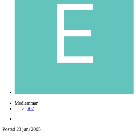
e93mw
Postad
23 juni 2005
e93mw