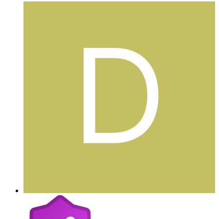
DanyaelX
Postad
13 oktober 2005
DanyaelX