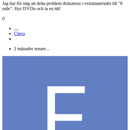
Medlemmar
507
Postad
23 juni 2005
Jag har för mig att detta problem diskuteras i extramaterialet till "8
mile". Hyr DVDn och ta en titt!
0
Citera
2 månader senare...