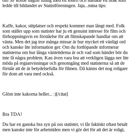
Medlemmar
3
Postad
11 september 2005
[citat=TDA]I riktiga produktioner får väl statister alltid betalt. Även
om SF körde någon fuling med ett lotteri och startade ett bråk som
ledde till bildandet av Statistföreningen. Jaja...mina tips:
Kaffe, kakor, sittplatser och respekt kommer man långt med. Folk
som ställer upp som statister har ju ett genuint intresse för film och
förhoppningsvis en förståelse för att filmskapande handlar om att
vänta. Men det jag tror många missar är hur mycket ett vänligt ord
och kanske lite information ger. Om du fortlöpande informerar