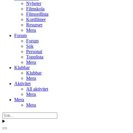
Nyheter
Filmskola
Filmordlista
Kortfilmer
Resurser
Mera
Forum
Forum
Sök
Personal
Topplista
Mera
Klubbar
Klubbar
Mera
Aktivitet
All aktivitet
Mera
Mera
Mera