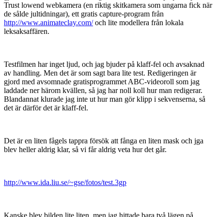
Trust lowend webkamera (en riktig skitkamera som ungarna fick när
de sålde jultidningar), ett gratis capture-program från
http://www.animateclay.com/
och lite modellera från lokala
leksaksaffären.
Testfilmen har inget ljud, och jag bjuder på klaff-fel och avsaknad
av handling. Men det är som sagt bara lite test. Redigeringen är
gjord med avsomnade gratisprogrammet ABC-videoroll som jag
laddade ner härom kvällen, så jag har noll koll hur man redigerar.
Blandannat klurade jag inte ut hur man gör klipp i sekvenserna, så
det är därför det är klaff-fel.
Det är en liten fågels tappra försök att fånga en liten mask och jga
blev heller aldrig klar, så vi får aldrig veta hur det går.
http://www.ida.liu.se/~gse/fotos/test.3gp
Kanske blev bilden lite liten, men jag hittade bara två lägen på