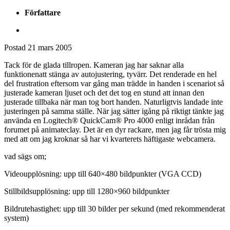
Författare
Postad
21 mars 2005
Tack för de glada tillropen. Kameran jag har saknar alla
funktionenatt stänga av autojustering, tyvärr. Det renderade en hel
del frustration eftersom var gång man trädde in handen i scenariot så
justerade kameran ljuset och det det tog en stund att innan den
justerade tillbaka när man tog bort handen. Naturligtvis landade inte
justeringen på samma ställe. När jag sätter igång på riktigt tänkte jag
använda en Logitech® QuickCam® Pro 4000 enligt inrådan från
forumet på animateclay. Det är en dyr rackare, men jag får trösta mig
med att om jag kroknar så har vi kvarterets häftigaste webcamera.
vad sägs om;
Videoupplösning: upp till 640×480 bildpunkter (VGA CCD)
Stillbildsupplösning: upp till 1280×960 bildpunkter
Bildrutehastighet: upp till 30 bilder per sekund (med rekommenderat
system)