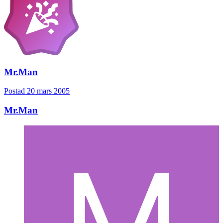
Mr.Man
Postad
20 mars 2005
Mr.Man