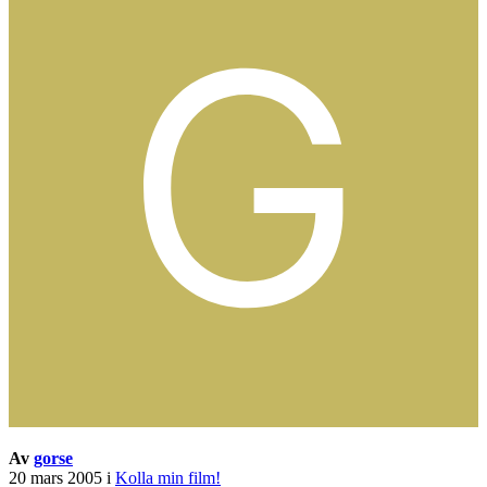
Av
gorse
20 mars 2005
i
Kolla min film!