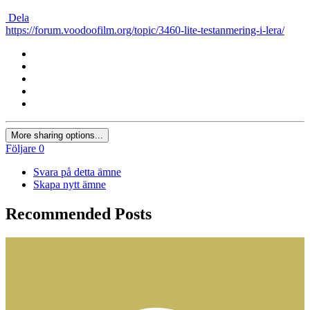
Dela
https://forum.voodoofilm.org/topic/3460-lite-testanmering-i-lera/
More sharing options...
Följare
0
Svara på detta ämne
Skapa nytt ämne
Recommended Posts