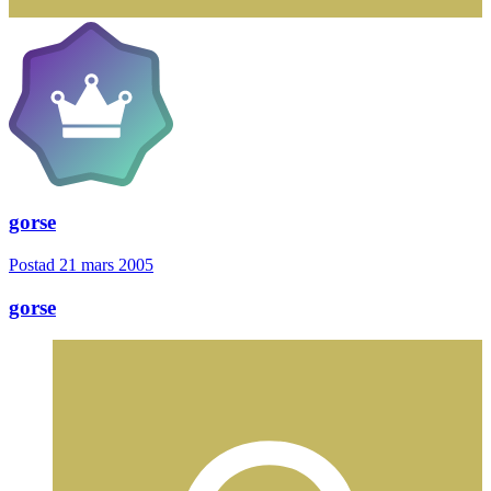
gorse
Postad
21 mars 2005
gorse