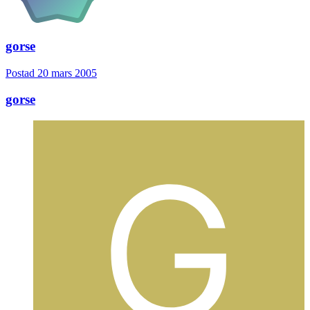
gorse
Postad
20 mars 2005
gorse