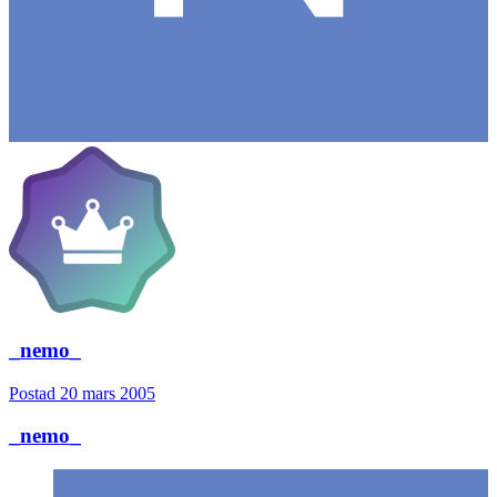
_nemo_
Postad
20 mars 2005
_nemo_