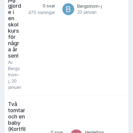
gjord
0
svar
Bergstrom-j
e i
20 januari
470
visningar
en
skol
kurs
för
någr
a år
sen!
Av
Bergs
trom-
j
,
20
januari
Två
tomtar
och en
baby
(Kortfil
0
svar
Hedefors