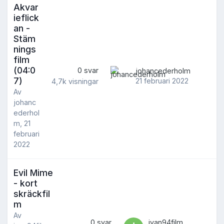
Akvar
ieflick
an -
Stäm
nings
film
(04:0
0
svar
johancederholm
7)
21 februari 2022
4,7k
visningar
Av
johanc
ederhol
m
,
21
februari
2022
Evil Mime
- kort
skräckfil
m
Av
0
svar
ivan94film