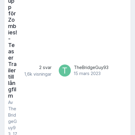
up
p
för
Zo
mb
ies!
-
Te
as
er
Tra
2
svar
TheBridgeGuy93
iler
15 mars 2023
1,6k
visningar
till
lån
gfil
m
Av
The
Brid
geG
uy9
3
,
17