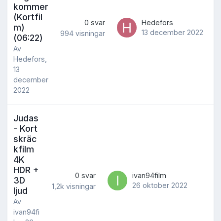
kommer
(Kortfil
0
svar
Hedefors
m)
13 december 2022
994
visningar
(06:22)
Av
Hedefors
,
13
december
2022
Judas
- Kort
skräc
kfilm
4K
HDR +
0
svar
ivan94film
3D
26 oktober 2022
1,2k
visningar
ljud
Av
ivan94fi