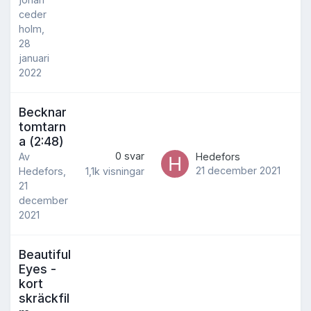
ceder
holm
,
28
januari
2022
Becknar
tomtarn
a (2:48)
0
svar
Av
Hedefors
21 december 2021
1,1k
visningar
Hedefors
,
21
december
2021
Beautiful
Eyes -
kort
skräckfil