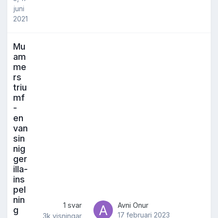
juni
2021
Mu
am
me
rs
triu
mf
-
en
van
sin
nig
ger
illa-
ins
pel
nin
1
svar
Avni Onur
g
17 februari 2023
3k
visningar