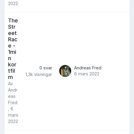
2022
The
Str
eet
Rac
e -
1mi
n
kor
0
svar
Andreas Fred
tfil
6 mars 2022
1,3k
visningar
m
Av
Andr
eas
Fred
,
6
mars
2022