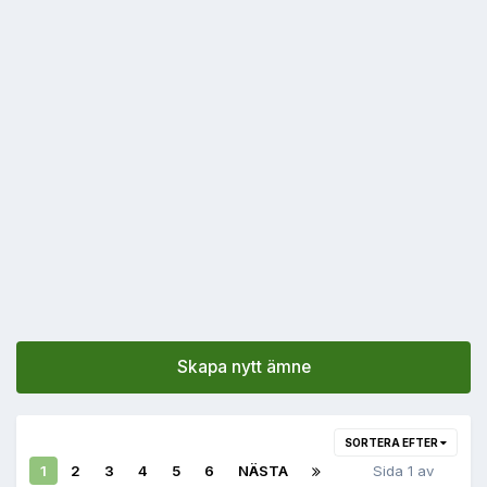
Skapa nytt ämne
SORTERA EFTER
1
2
3
4
5
6
NÄSTA
Sida 1 av