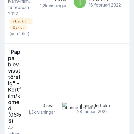
ivan94film
,
16 februari 2022
1,2k
visningar
16 februari
2022
skräckfilm
läskigt
(och 1 fler)
"Pap
pa
blev
visst
törst
ig" -
Kortf
ilm/k
ome
0
svar
johancederholm
di
28 januari 2022
1,3k
visningar
(06:5
5)
Av
johan