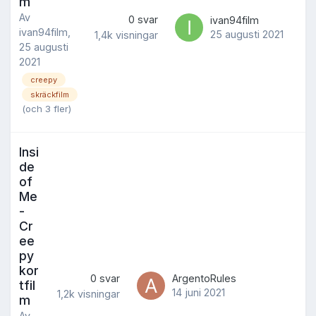
m
Av
0
svar
ivan94film
ivan94film
,
25 augusti 2021
1,4k
visningar
25 augusti
2021
creepy
skräckfilm
(och 3 fler)
Insi
de
of
Me
-
Cr
ee
py
kor
0
svar
ArgentoRules
tfil
14 juni 2021
1,2k
visningar
m
Av