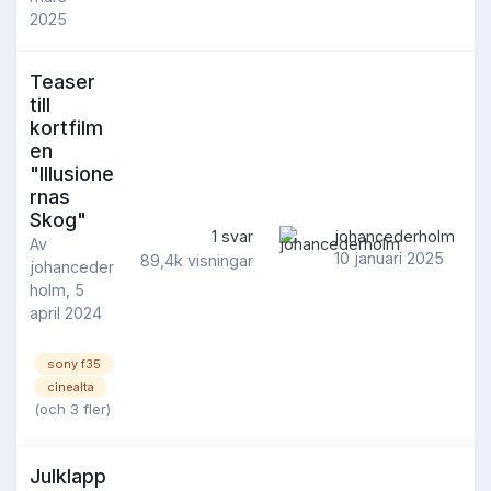
2025
Teaser
till
kortfilm
en
"Illusione
rnas
Skog"
1
svar
johancederholm
Av
10 januari 2025
89,4k
visningar
johanceder
holm
,
5
april 2024
sony f35
cinealta
(och 3 fler)
Julklapp