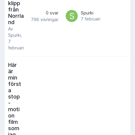
klipp
från
0
svar
Spurki
Norrla
7 februari
796
visningar
nd
Av
Spurki
,
7
februari
Här
är
min
först
a
stop
-
moti
on
film
som
jag