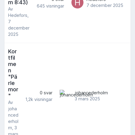
m 8:43)
7 december 2025
645
visningar
Av
Hedefors
,
7
december
2025
Kor
tfil
me
n
"Pä
rle
mor
0
svar
johancederholm
"
3 mars 2025
1,2k
visningar
Av
joha
nced
erhol
m
,
3
mars