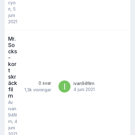
cyo
n
,
5
juni
2021
Mr.
So
cks
-
kor
t
skr
äck
0
svar
ivan94film
fil
4 juni 2021
1,3k
visningar
m
Av
ivan
94fil
m
,
4
juni
2021