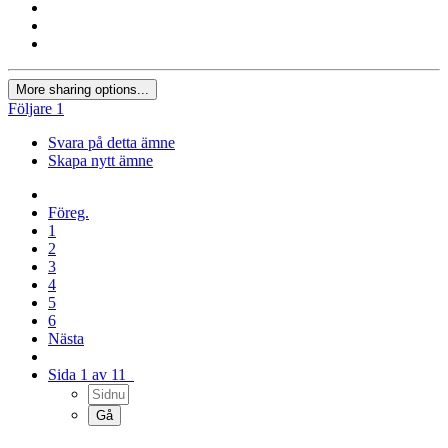
More sharing options...
Följare
1
Svara på detta ämne
Skapa nytt ämne
Föreg.
1
2
3
4
5
6
Nästa
Sida 1 av 11