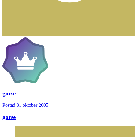
gorse
Postad
31 oktober 2005
gorse