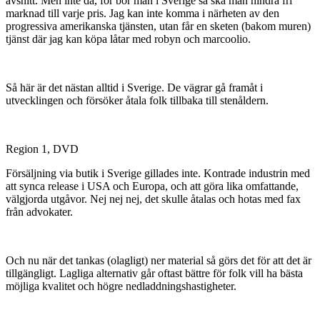
avsnitt. Men inte då, för bor man i Sverige så ska man hindra fri
marknad till varje pris. Jag kan inte komma i närheten av den
progressiva amerikanska tjänsten, utan får en sketen (bakom muren)
tjänst där jag kan köpa låtar med robyn och marcoolio.
Så här är det nästan alltid i Sverige. De vägrar gå framåt i
utvecklingen och försöker åtala folk tillbaka till stenåldern.
Region 1, DVD
Försäljning via butik i Sverige gillades inte. Kontrade industrin med
att synca release i USA och Europa, och att göra lika omfattande,
välgjorda utgåvor. Nej nej nej, det skulle åtalas och hotas med fax
från advokater.
Och nu när det tankas (olagligt) ner material så görs det för att det är
tillgängligt. Lagliga alternativ går oftast bättre för folk vill ha bästa
möjliga kvalitet och högre nedladdningshastigheter.