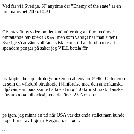
Vad får vi i Sverige, SF anytime där "Enemy of the state" är en
premiärnyhet 2005-10-31.
Givetvis finns video on demand uthyrning av film med mer
omfattande bibliotek i USA, men som vanligt när man sitter i
Sverige så används all fantastisk teknik till att hindra mig att
spendera pengar på saker jag VILL betala för.
ps. köpte alien quadrology boxen på åhlens för 699kr. Och den ser
ut som en välgjord piratkopia i jämförelse med den amerikanska
utgåvan som bara skulle ha kostat mig 450 kr inkl frakt. Kanske
någon krona tull också, med det är ca 25% risk. ds.
ps igen. jag minns en tid när USA var det enda stället man kunde
köpa filmer av Ingmar Bergman. ds igen.
0