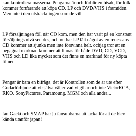
kan kontrollera masserna. Pengarna är och förblir en bisak, för folk
kommer fortfarande att köpa CD, LP och DVD/VHS i framtiden.
Men inte i den utsträckningen som de vill.
LP försäljningen föll när CD kom, men den har varit på en konstant
försäljnings nivå sen des, och nu har LP fått något av en renessans.
CD kommer att sjunka men inte försvinna helt, ochjag tror att en
begagnat marknad kommer att finnas för både DVD, CD, VCD,
VHS och LD lika mycket som det finns en marknad för ny köpta
filmer.
Pengar är bara en bifråga, det är Kontrollen som de är ute efter.
Gudarförbjude att vi själva väljer vad vi gillar och inte VictorRCA,
RKO, SonyPictures, Paramoung, MGM och alla andra...
fan Gackt och SMAP har ju fansubbarna att tacka för att de blev
kända utanför japan!