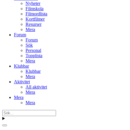
Nyheter
Filmskola
Filmordlista
Kortfilmer
Resurser
Mera
Forum
Forum
Sök
Personal
Topplista
Mera
Klubbar
Klubbar
Mera
Aktivitet
All aktivitet
Mera
Mera
Mera