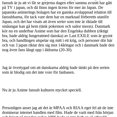
fansub är ju att vi får se grejerna dagen efter samma avsnitt har gått
på TV i japan, och då finns ingen licens för mer än Japan. De
japanska animerings bolagen har en ganska avslappnad relation till
fansubbarna, för tack vare dem har en marknad förberetts utanför
Japan, och det har visats att även serier som inte är riktade till
småungar kan gå hem (tänk pokemon och sailor moon). Danmark
kör nu en underbar Anime som har den Engelska dubben (riktigt
bra, hade aldrig fungeratmed danska) av Last EXILE som är grymt
bra, och handlingen utspelar sig mitt i ett krig, och personer dör här
och var. I japan riktar den sig mot 14åringar och i danmark hade den
nog även fans långt upp i åldrarna (20-30).
Jag är övertygad om att danskarna aldrig hade tänkt på den serien
som är blodig om det inte vore för fanbasen.
Nu är ju Anime fansub kulturen mycket speciell.
Personligen anser jag att det är MPAA och RIAA eget fel att de inte
dominerar internet handlen med film. Hade de varit med från början