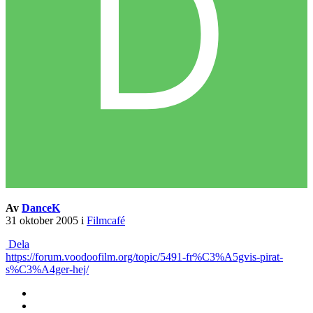
Av
DanceK
31 oktober 2005
i
Filmcafé
Dela
https://forum.voodoofilm.org/topic/5491-fr%C3%A5gvis-pirat-
s%C3%A4ger-hej/