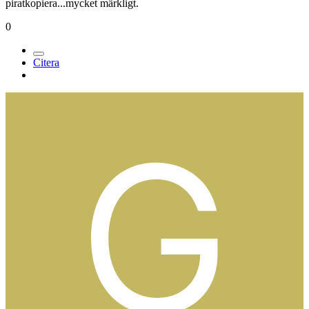
piratkopiera...mycket märkligt.
0
Citera