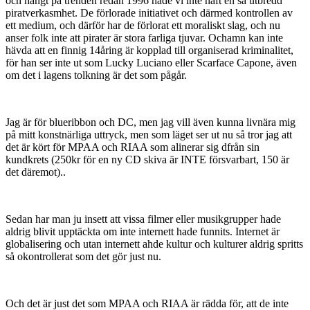
och hängt på trenden redan 1996 hade vi inte haft en så utbredd
piratverkasmhet. De förlorade initiativet och därmed kontrollen av
ett medium, och därför har de förlorat ett moraliskt slag, och nu
anser folk inte att pirater är stora farliga tjuvar. Ochamn kan inte
hävda att en finnig 14åring är kopplad till organiserad kriminalitet,
för han ser inte ut som Lucky Luciano eller Scarface Capone, även
om det i lagens tolkning är det som pågår.
Jag är för blueribbon och DC, men jag vill även kunna livnära mig
på mitt konstnärliga uttryck, men som läget ser ut nu så tror jag att
det är kört för MPAA och RIAA som alinerar sig dfrån sin
kundkrets (250kr för en ny CD skiva är INTE försvarbart, 150 är
det däremot)..
Sedan har man ju insett att vissa filmer eller musikgrupper hade
aldrig blivit upptäckta om inte internett hade funnits. Internet är
globalisering och utan internett ahde kultur och kulturer aldrig spritts
så okontrollerat som det gör just nu.
Och det är just det som MPAA och RIAA är rädda för, att de inte