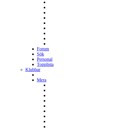
Forum
Sök
Personal
Topplista
Klubbar
Mera