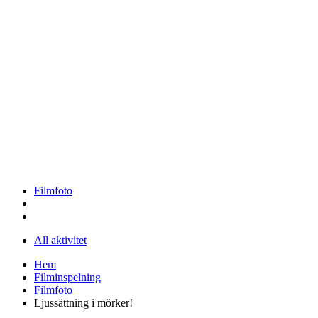
Filmfoto
All aktivitet
Hem
Filminspelning
Filmfoto
Ljussättning i mörker!