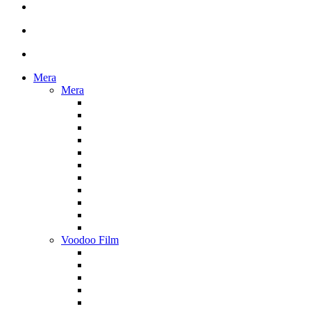
Mera
Mera
Voodoo Film