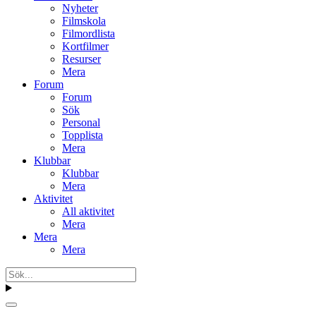
Nyheter
Filmskola
Filmordlista
Kortfilmer
Resurser
Mera
Forum
Forum
Sök
Personal
Topplista
Mera
Klubbar
Klubbar
Mera
Aktivitet
All aktivitet
Mera
Mera
Mera