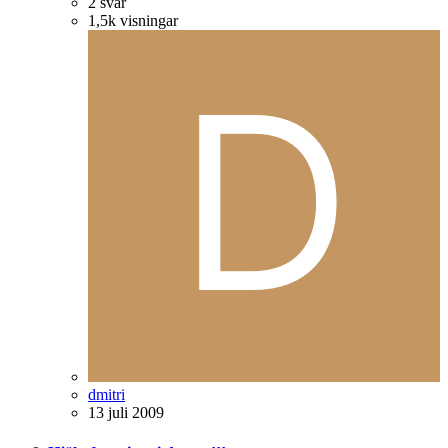
2
svar
1,5k
visningar
dmitri
13 juli 2009