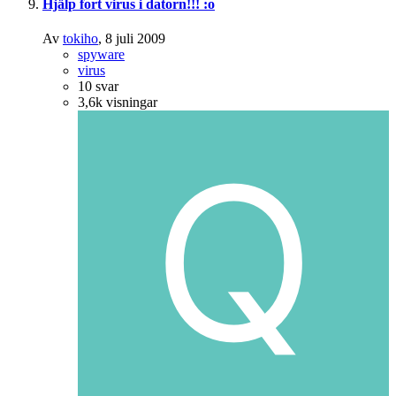
Hjälp fort virus i datorn!!! :o
Av
tokiho
,
8 juli 2009
spyware
virus
10
svar
3,6k
visningar