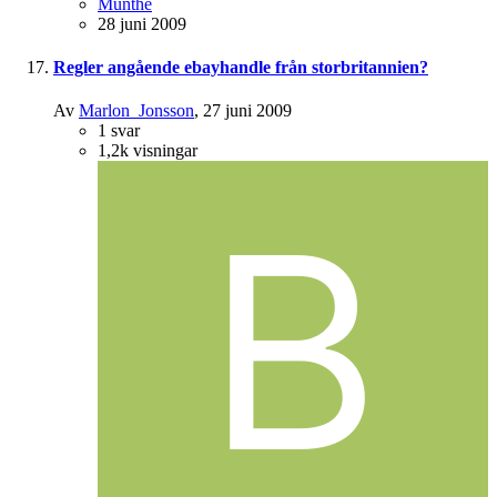
Munthe
28 juni 2009
Regler angående ebayhandle från storbritannien?
Av
Marlon_Jonsson
,
27 juni 2009
1
svar
1,2k
visningar