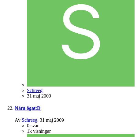
Schreeg
31 maj 2009
Nära ögat:D
Av
Schreeg
,
31 maj 2009
0
svar
1k
visningar