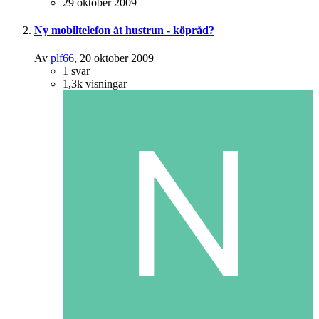
29 oktober 2009
Ny mobiltelefon åt hustrun - köpråd?
Av
plf66
,
20 oktober 2009
1
svar
1,3k
visningar