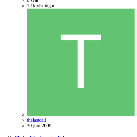
0
svar
1,1k
visningar
thelastcall
30 juni 2009