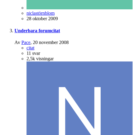
niclastörnblom
28 oktober 2009
Underbara forumcitat
Av
Pace
,
20 november 2008
citat
11
svar
2,5k
visningar