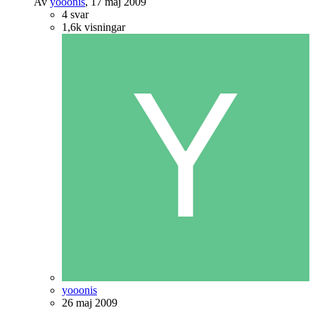
Av
yooonis
,
17 maj 2009
4
svar
1,6k
visningar
yooonis
26 maj 2009