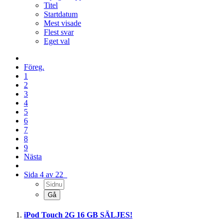
Titel
Startdatum
Mest visade
Flest svar
Eget val
Föreg.
1
2
3
4
5
6
7
8
9
Nästa
Sida 4 av 22
iPod Touch 2G 16 GB SÄLJES!