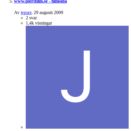
www.piersfilm.se - filmsida
Av
jepser
,
29 augusti 2009
2
svar
1,4k
visningar