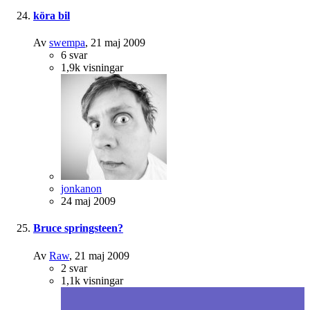
köra bil
Av
swempa
,
21 maj 2009
6
svar
1,9k
visningar
jonkanon
24 maj 2009
Bruce springsteen?
Av
Raw
,
21 maj 2009
2
svar
1,1k
visningar