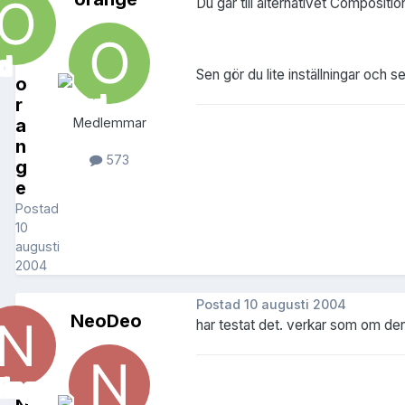
Du går till alternativet Composit
Sen gör du lite inställningar och s
o
r
a
Medlemmar
n
573
g
e
Postad
10
augusti
2004
Postad
10 augusti 2004
NeoDeo
har testat det. verkar som om den 