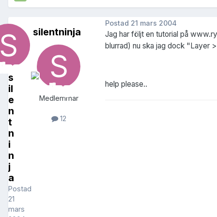
Postad
21 mars 2004
silentninja
Jag har följt en tutorial på www.
blurrad) nu ska jag dock "Layer >
s
help please..
il
e
Medlemmar
n
12
t
n
i
n
j
a
Postad
21
mars