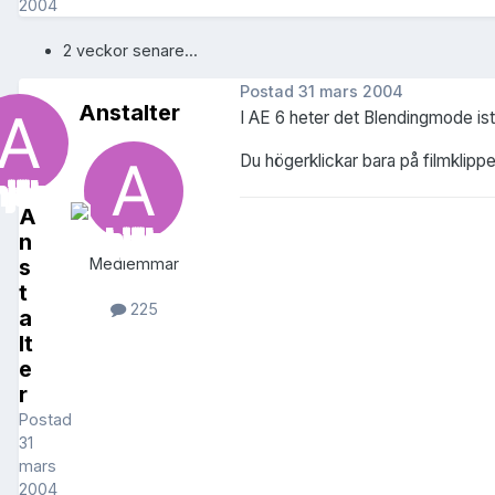
2004
2 veckor senare...
Postad
31 mars 2004
Anstalter
I AE 6 heter det Blendingmode ist
Du högerklickar bara på filmklippe
A
n
s
Medlemmar
t
225
a
lt
e
r
Postad
31
mars
2004