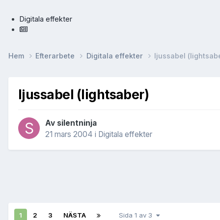
Digitala effekter
Hem
Efterarbete
Digitala effekter
ljussabel (lightsab
ljussabel (lightsaber)
Av
silentninja
21 mars 2004
i
Digitala effekter
1
2
3
NÄSTA
Sida 1 av 3