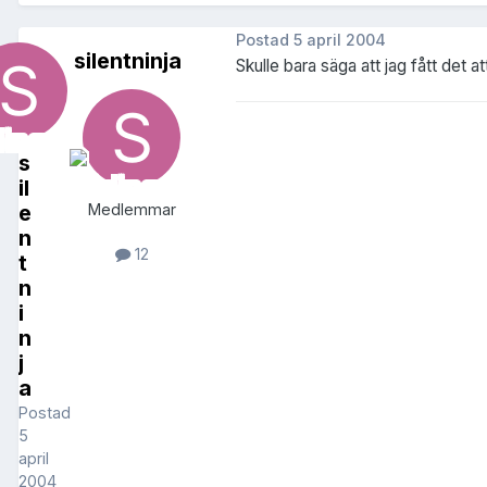
Postad
5 april 2004
silentninja
Skulle bara säga att jag fått det at
s
il
e
Medlemmar
n
12
t
n
i
n
j
a
Postad
5
april
2004