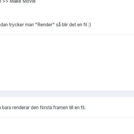
ion >> Make Movie
edan trycker man "Render" så blir det en fil :)
bara renderar den första framen till en fil.