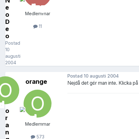
N
e
o
Medlemmar
D
11
e
o
Postad
10
augusti
2004
Postad
10 augusti 2004
orange
Nejdå det gör man inte. Klicka på 
o
r
a
Medlemmar
n
573