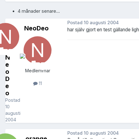
4 månader senare...
Postad
10 augusti 2004
NeoDeo
har själv gjort en test gällande l
N
e
o
Medlemmar
D
11
e
o
Postad
10
augusti
2004
Postad
10 augusti 2004
orange