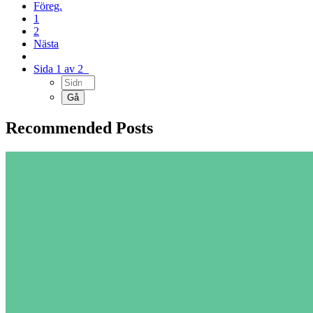
Föreg.
1
2
Nästa
Sida 1 av 2
Recommended Posts