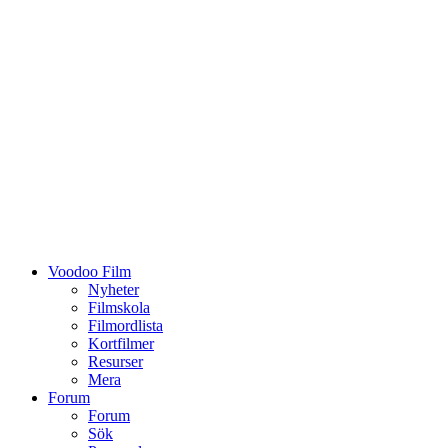
Voodoo Film
Nyheter
Filmskola
Filmordlista
Kortfilmer
Resurser
Mera
Forum
Forum
Sök