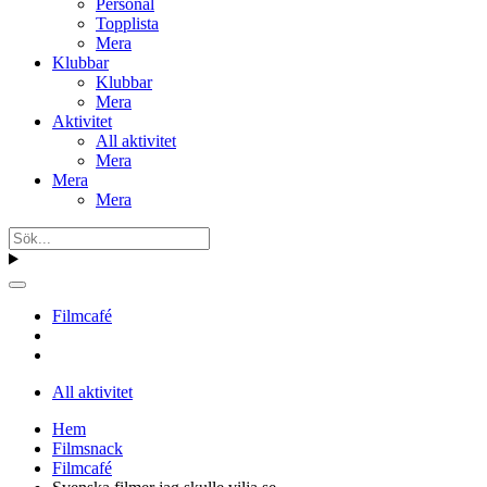
Personal
Topplista
Mera
Klubbar
Klubbar
Mera
Aktivitet
All aktivitet
Mera
Mera
Mera
Filmcafé
All aktivitet
Hem
Filmsnack
Filmcafé