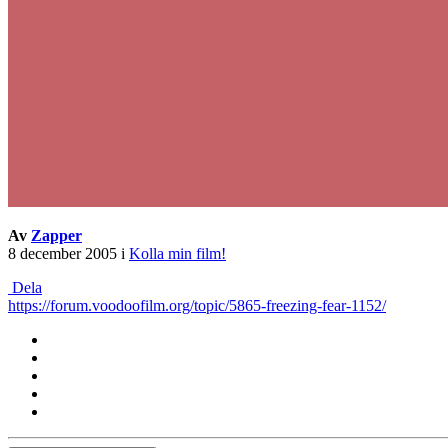
Av
Zapper
8 december 2005
i
Kolla min film!
Dela
https://forum.voodoofilm.org/topic/5865-freezing-fear-1152/