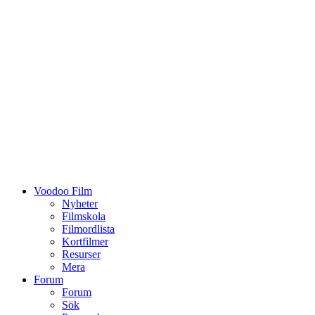
Voodoo Film
Nyheter
Filmskola
Filmordlista
Kortfilmer
Resurser
Mera
Forum
Forum
Sök