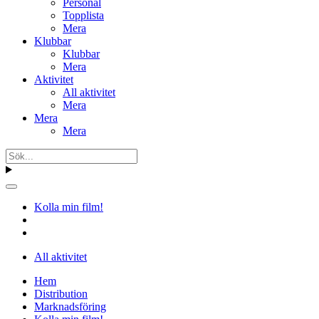
Personal
Topplista
Mera
Klubbar
Klubbar
Mera
Aktivitet
All aktivitet
Mera
Mera
Mera
Kolla min film!
All aktivitet
Hem
Distribution
Marknadsföring