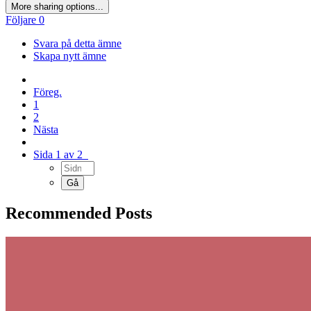
More sharing options...
Följare
0
Svara på detta ämne
Skapa nytt ämne
Föreg.
1
2
Nästa
Sida 1 av 2
Recommended Posts