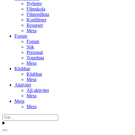
Nyheter
Filmskola
Filmordlista
Kortfilmer
Resurser
Mera
Forum
Forum
Sök
Personal
Topplista
Mera
Klubbar
Klubbar
Mera
Aktivitet
All aktivitet
Mera
Mera
Mera