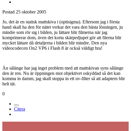
Postad
25 oktober 2005
Jo, det är en statisk mattskiva i (optisigma). Eftersom jag i första
hand skall ha den för nätet verkar det vara den bästa lösningen, ju
mindre som rör sig i bilden, ju lättare blir filmerna när jag
komprimerar dom, även det korta skärpedjupet gör att filerna blir
mycket lättare då detaljerna i bilden blir mindre. Den nya
videocodecen On2 VP6 i Flash 8 är också väldigt bra!
Än sålänge har jag inget problem med att mattskivan syns sålänge
den är ren. Nu är öppningen mot objektivet oskyddad så det kan
komma in damm, jag skall stoppa in ett uv-filter så att adaptern blir
helt tät.
0
Citera