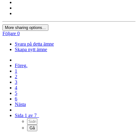
More sharing options...
Följare
0
Svara på detta ämne
Skapa nytt ämne
Föreg.
1
2
3
4
5
6
Nästa
Sida 1 av 7