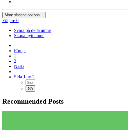
More sharing options...
Följare
0
Svara på detta ämne
Skapa nytt ämne
Föreg.
1
2
Nästa
Sida 1 av 2
Recommended Posts