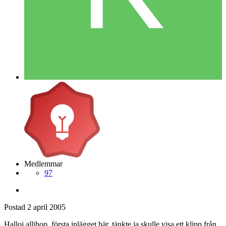
Medlemmar
97
Postad
2 april 2005
Halloj allihop. första inlägget här. tänkte ja skulle visa ett klipp från