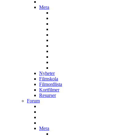
Mera
Nyheter
Filmskola
Filmordlista
Kortfilmer
Resurser
Forum
Mera