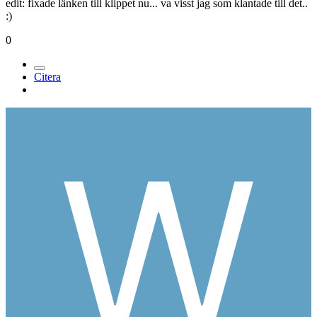
edit: fixade länken till klippet nu... va visst jag som klantade till det..
:)
0
Citera