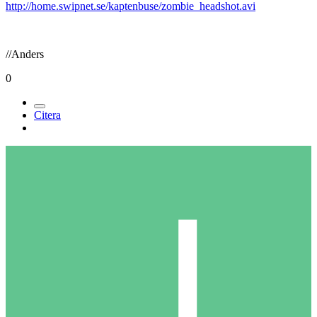
http://home.swipnet.se/kaptenbuse/zombie_headshot.avi
//Anders
0
Citera