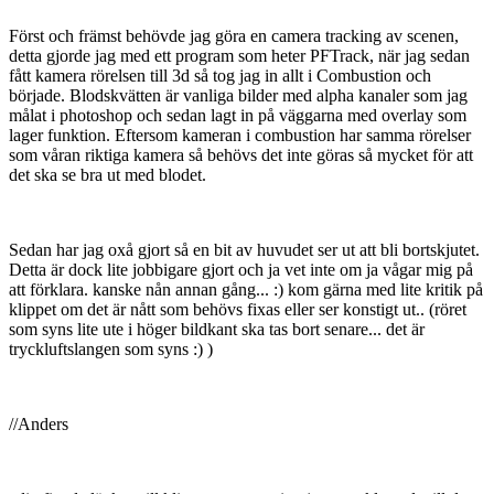
Först och främst behövde jag göra en camera tracking av scenen,
detta gjorde jag med ett program som heter PFTrack, när jag sedan
fått kamera rörelsen till 3d så tog jag in allt i Combustion och
började. Blodskvätten är vanliga bilder med alpha kanaler som jag
målat i photoshop och sedan lagt in på väggarna med overlay som
lager funktion. Eftersom kameran i combustion har samma rörelser
som våran riktiga kamera så behövs det inte göras så mycket för att
det ska se bra ut med blodet.
Sedan har jag oxå gjort så en bit av huvudet ser ut att bli bortskjutet.
Detta är dock lite jobbigare gjort och ja vet inte om ja vågar mig på
att förklara. kanske nån annan gång... :) kom gärna med lite kritik på
klippet om det är nått som behövs fixas eller ser konstigt ut.. (röret
som syns lite ute i höger bildkant ska tas bort senare... det är
tryckluftslangen som syns :) )
//Anders