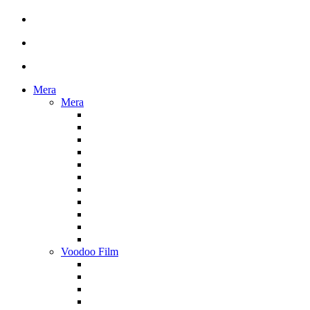
Mera
Mera
Voodoo Film