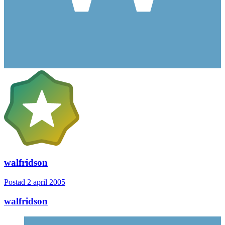
walfridson
Postad
2 april 2005
walfridson