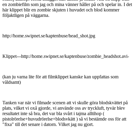
en zombiefilm som jag och mina vänner håller på och spelar in. I det
här klippet blir en zombie skjuten i huvudet och blod kommer
följaktligen på väggarna.
http://home.swipnet.se/kaptenbuse/head_shot.jpg
Klippet---http://home.swipnet.se/kaptenbuse/zombie_headshot.avi-
(kan ju varna lite för att filmklippet kanske kan uppfattas som
våldsamt)
Tanken var när vi filmade scenen att vi skulle göra blodskvättet på
plats, vilket vi oxå gjorde, vi använde oss av tryckluft, tyvär blev
resultatet inte så bra, det var bla svårt i tajma alltihop (
pistolrörelse+huvudrörelse+blodsvkätt ) så vi bestämde oss för att
"fixa" till det senare i datorn. Vilket jag nu gjort.