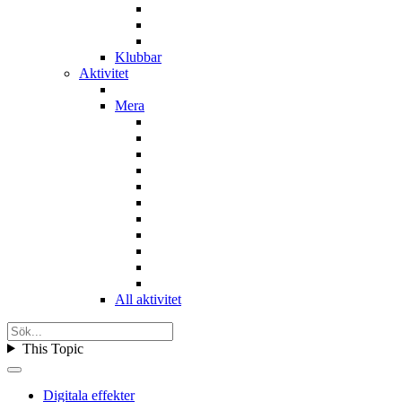
Klubbar
Aktivitet
Mera
All aktivitet
This Topic
Digitala effekter