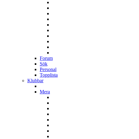
Forum
Sök
Personal
Topplista
Klubbar
Mera