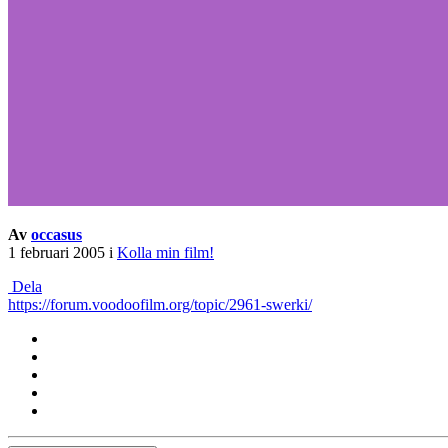
Av
occasus
1 februari 2005
i
Kolla min film!
Dela
https://forum.voodoofilm.org/topic/2961-swerki/