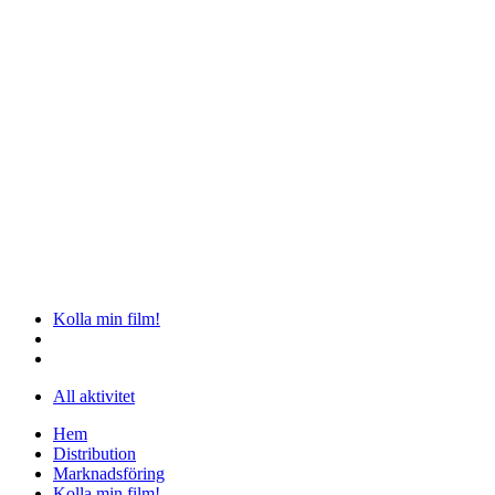
Kolla min film!
All aktivitet
Hem
Distribution
Marknadsföring
Kolla min film!