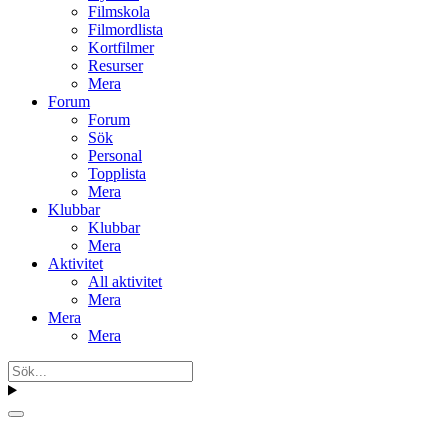
Filmskola
Filmordlista
Kortfilmer
Resurser
Mera
Forum
Forum
Sök
Personal
Topplista
Mera
Klubbar
Klubbar
Mera
Aktivitet
All aktivitet
Mera
Mera
Mera