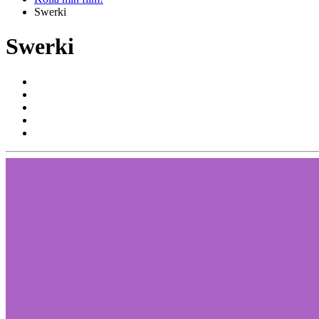
Swerki
Swerki