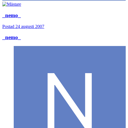
_nemo_
Postad
24 augusti 2007
_nemo_