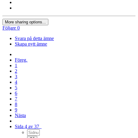
More sharing options...
Följare
0
Svara på detta ämne
Skapa nytt ämne
Föreg.
1
2
3
4
5
6
7
8
9
Nästa
Sida 4 av 37