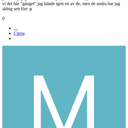
Medlemmar
171
Postad
25 augusti 2007
på Vallby, jag var hos en kompis, vi skulle ner på stan och då mötte
vi det här "gänget" jag kände igen en av de, men de andra har jag
aldrig sett förr :p
0
Citera