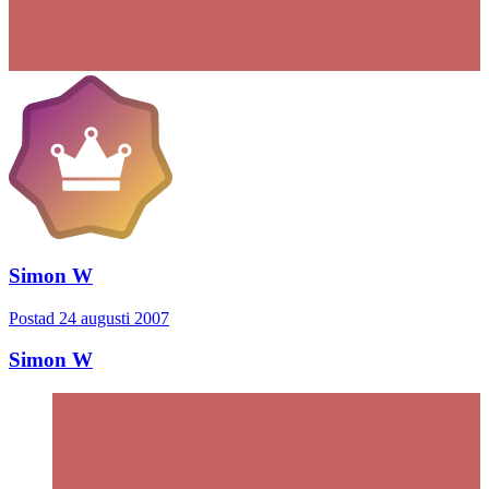
Simon W
Postad
24 augusti 2007
Simon W