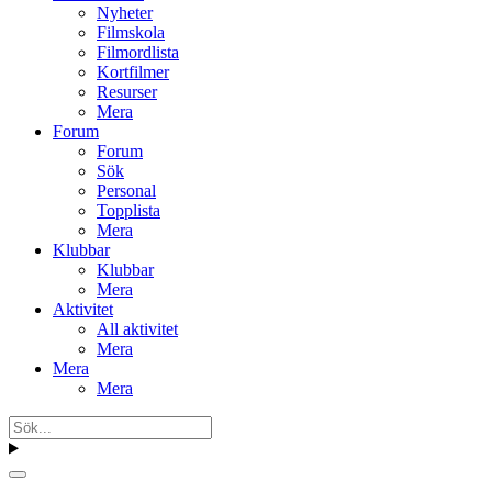
Nyheter
Filmskola
Filmordlista
Kortfilmer
Resurser
Mera
Forum
Forum
Sök
Personal
Topplista
Mera
Klubbar
Klubbar
Mera
Aktivitet
All aktivitet
Mera
Mera
Mera