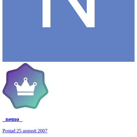
_nemo_
Postad
25 augusti 2007