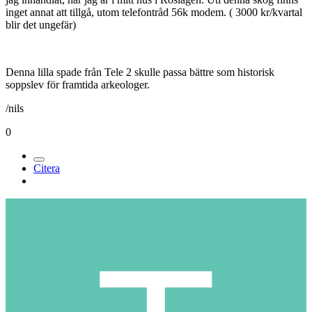
1,6k
Postad
25 augusti 2007
Den där lilla "spaden" från Tele 2 usb-modem, mobilt bredband, har
jag inhandlat, när jag är i mitt hus i Roslagen. Uti denna skog finns
inget annat att tillgå, utom telefontråd 56k modem. ( 3000 kr/kvartal
blir det ungefär)
Denna lilla spade från Tele 2 skulle passa bättre som historisk
soppslev för framtida arkeologer.
/nils
0
Citera