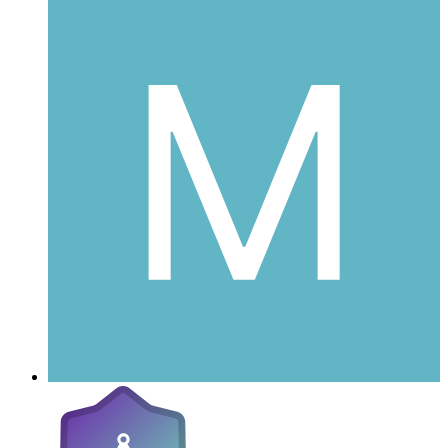
Max_H
Postad
25 augusti 2007
Max_H