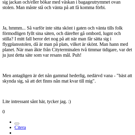
sig jackan och/eller bökar med väskan i bagageutrymmet ovan
stolen. Man måste stå och vänta på att få komma förbi.
Ja, hmmm... Så varför inte sitta skönt i gaten och vänta tills folk
förmodligen fyllt sina säten, och därefter gå ombord, lugnt och
stilla? I mitt fall beror det nog på att när man får sätta sig i
flygplansstolen, då är man på plats, vilket är skönt. Man hann med
planet. När man åkte från Cityterminalen två timmar tidigare, var det
ju just detta säte som var resans mål. Puh!
Men antagligen är det nån gammal hederlig, nedärvd vana - "bäst att
skynda sig, så att det finns nån mat kvar till mig".
Lite intressant sånt här, tycker jag. :)
0
Citera