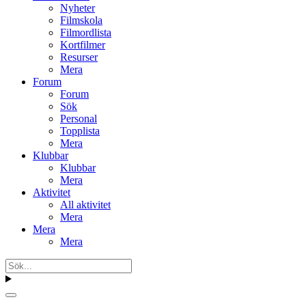
Nyheter
Filmskola
Filmordlista
Kortfilmer
Resurser
Mera
Forum
Forum
Sök
Personal
Topplista
Mera
Klubbar
Klubbar
Mera
Aktivitet
All aktivitet
Mera
Mera
Mera