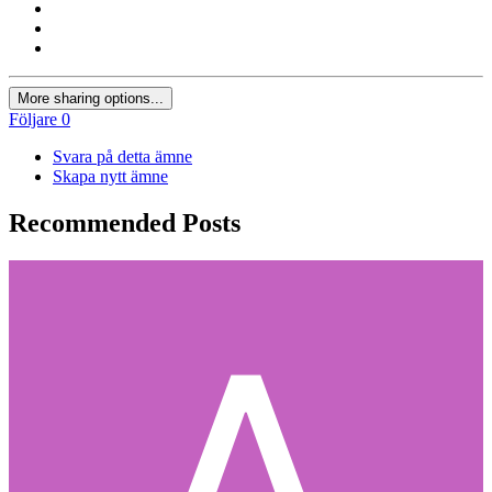
More sharing options...
Följare
0
Svara på detta ämne
Skapa nytt ämne
Recommended Posts