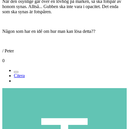
När den osynlige går över en lövhög på marken, så ska fotspår av
honom synas. Alltså... Gubben ska inte vara i opacitet. Det enda
som ska synas är fotspåren.
Någon som har en idé om hur man kan lösa detta??
/ Peter
0
Citera