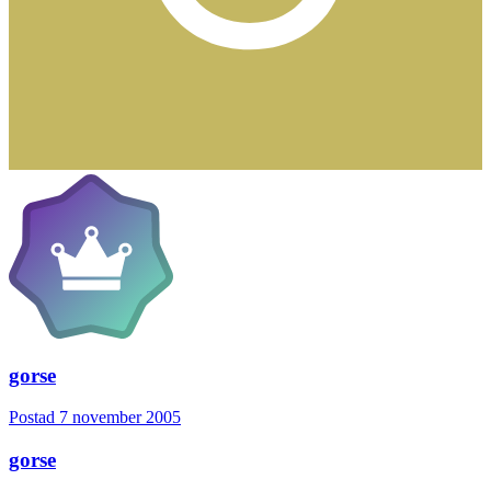
gorse
Postad
7 november 2005
gorse