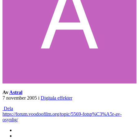
Av
Astral
7 november 2005
i
Digitala effekter
Dela
https://forum.voodoofilm.org/topic/5569-fotsp%C3%A5r-av-
osynlig/