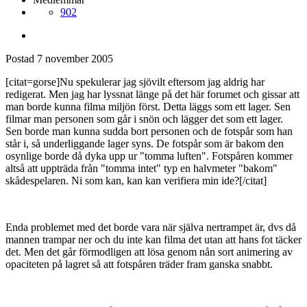
902
Postad
7 november 2005
[citat=gorse]Nu spekulerar jag sjövilt eftersom jag aldrig har
redigerat. Men jag har lyssnat länge på det här forumet och gissar att
man borde kunna filma miljön först. Detta läggs som ett lager. Sen
filmar man personen som går i snön och lägger det som ett lager.
Sen borde man kunna sudda bort personen och de fotspår som han
står i, så underliggande lager syns. De fotspår som är bakom den
osynlige borde då dyka upp ur "tomma luften". Fotspåren kommer
altså att uppträda från "tomma intet" typ en halvmeter "bakom"
skådespelaren. Ni som kan, kan kan verifiera min ide?[/citat]
Enda problemet med det borde vara när själva nertrampet är, dvs då
mannen trampar ner och du inte kan filma det utan att hans fot täcker
det. Men det går förmodligen att lösa genom nån sort animering av
opaciteten på lagret så att fotspåren träder fram ganska snabbt.