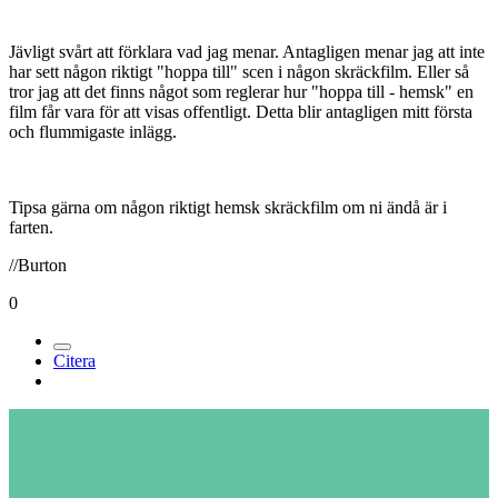
Jävligt svårt att förklara vad jag menar. Antagligen menar jag att inte
har sett någon riktigt "hoppa till" scen i någon skräckfilm. Eller så
tror jag att det finns något som reglerar hur "hoppa till - hemsk" en
film får vara för att visas offentligt. Detta blir antagligen mitt första
och flummigaste inlägg.
Tipsa gärna om någon riktigt hemsk skräckfilm om ni ändå är i
farten.
//Burton
0
Citera