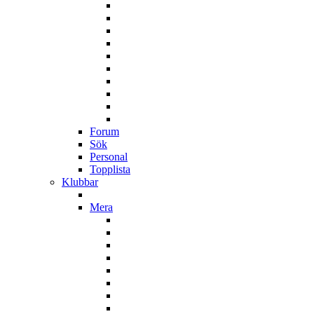
Forum
Sök
Personal
Topplista
Klubbar
Mera