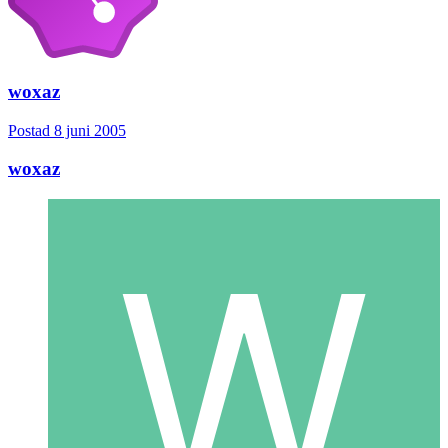
woxaz
Postad
8 juni 2005
woxaz