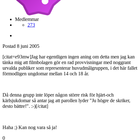
Medlemmar
273
Postad
8 juni 2005
[citat=e93mw]Jag har egentligen ingen aning om detta men jag kan
tänka mig att filmbolagen gör en rad provvisningar med noggrant
urvalda publiker som representerar huvudmålgruppen, i det här fallet
förmodligen ungdomar mellan 14 och 18 år.
Då denna grupp inte löper någon större risk för hjärt-och
kärlsjukdomar så antar jag att parollen lyder "Ju högre de skriker,
desto bättre!". :-)[/citat]
Haha ;) Kan nog vara så ja!
0