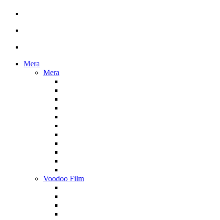
Mera
Mera
Voodoo Film