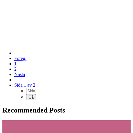
Föreg.
1
2
Nästa
Sida 1 av 2
Recommended Posts