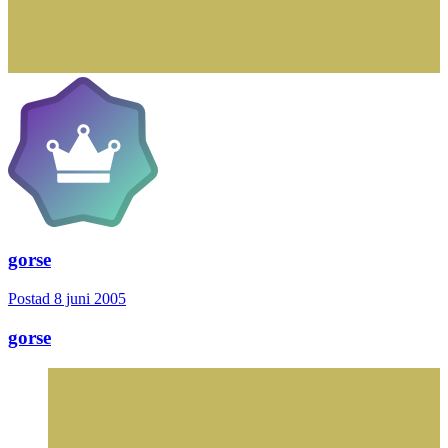
gorse
Postad
8 juni 2005
gorse