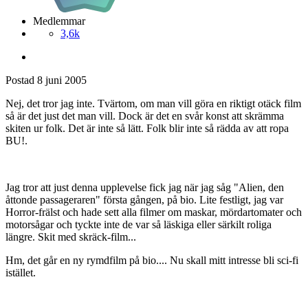
Medlemmar
3,6k
Postad
8 juni 2005
Nej, det tror jag inte. Tvärtom, om man vill göra en riktigt otäck film
så är det just det man vill. Dock är det en svår konst att skrämma
skiten ur folk. Det är inte så lätt. Folk blir inte så rädda av att ropa
BU!.
Jag tror att just denna upplevelse fick jag när jag såg "Alien, den
åttonde passageraren" första gången, på bio. Lite festligt, jag var
Horror-frälst och hade sett alla filmer om maskar, mördartomater och
motorsågar och tyckte inte de var så läskiga eller särkilt roliga
längre. Skit med skräck-film...
Hm, det går en ny rymdfilm på bio.... Nu skall mitt intresse bli sci-fi
istället.