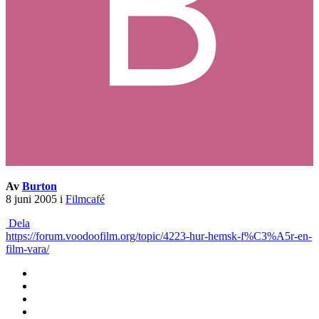
Av
Burton
8 juni 2005
i
Filmcafé
Dela
https://forum.voodoofilm.org/topic/4223-hur-hemsk-f%C3%A5r-en-
film-vara/