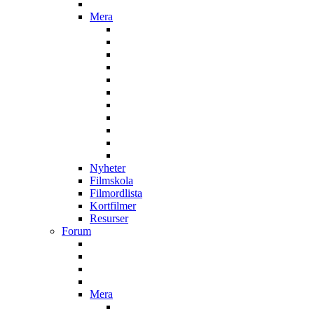
Mera
Nyheter
Filmskola
Filmordlista
Kortfilmer
Resurser
Forum
Mera