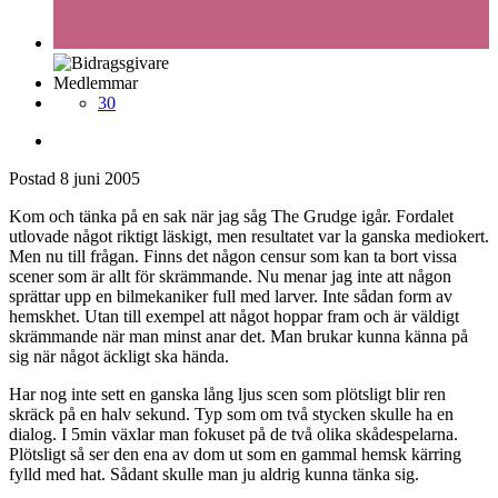
Medlemmar
30
Postad
8 juni 2005
Kom och tänka på en sak när jag såg The Grudge igår. Fordalet
utlovade något riktigt läskigt, men resultatet var la ganska mediokert.
Men nu till frågan. Finns det någon censur som kan ta bort vissa
scener som är allt för skrämmande. Nu menar jag inte att någon
sprättar upp en bilmekaniker full med larver. Inte sådan form av
hemskhet. Utan till exempel att något hoppar fram och är väldigt
skrämmande när man minst anar det. Man brukar kunna känna på
sig när något äckligt ska hända.
Har nog inte sett en ganska lång ljus scen som plötsligt blir ren
skräck på en halv sekund. Typ som om två stycken skulle ha en
dialog. I 5min växlar man fokuset på de två olika skådespelarna.
Plötsligt så ser den ena av dom ut som en gammal hemsk kärring
fylld med hat. Sådant skulle man ju aldrig kunna tänka sig.