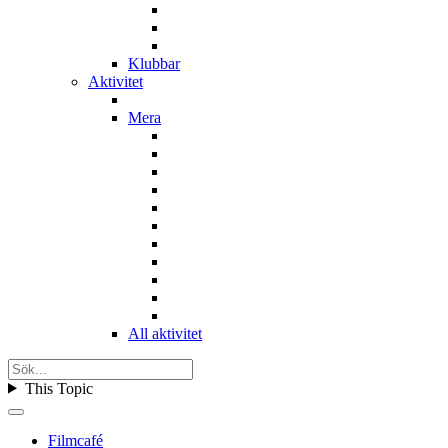
Klubbar
Aktivitet
Mera
All aktivitet
This Topic
Filmcafé