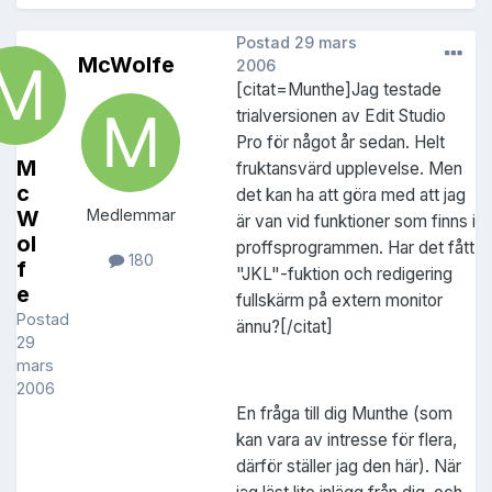
Postad
29 mars
McWolfe
2006
[citat=Munthe]Jag testade
trialversionen av Edit Studio
Pro för något år sedan. Helt
M
fruktansvärd upplevelse. Men
c
det kan ha att göra med att jag
W
Medlemmar
är van vid funktioner som finns i
ol
proffsprogrammen. Har det fått
180
f
"JKL"-fuktion och redigering
e
fullskärm på extern monitor
Postad
ännu?[/citat]
29
mars
2006
En fråga till dig Munthe (som
kan vara av intresse för flera,
därför ställer jag den här). När