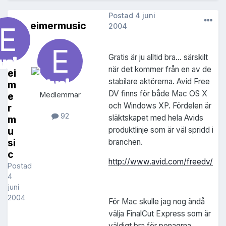
Postad
4 juni
eimermusic
2004
Gratis är ju alltid bra... särskilt
när det kommer från en av de
ei
stabilare aktörerna. Avid Free
m
DV finns för både Mac OS X
e
Medlemmar
och Windows XP. Fördelen är
r
92
släktskapet med hela Avids
m
produktlinje som är väl spridd i
u
si
branchen.
c
http://www.avid.com/freedv/
Postad
4
juni
2004
För Mac skulle jag nog ändå
välja FinalCut Express som är
väldigt bra för penagrna.