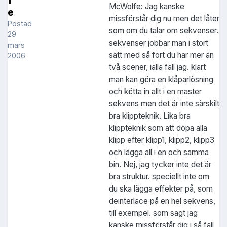
f
McWolfe: Jag kanske
e
missförstår dig nu men det låter
Postad
som om du talar om sekvenser.
29
sekvenser jobbar man i stort
mars
sätt med så fort du har mer än
2006
två scener, ialla fall jag. klart
man kan göra en klåparlösning
och kötta in allt i en master
sekvens men det är inte särskilt
bra klippteknik. Lika bra
klippteknik som att döpa alla
klipp efter klipp1, klipp2, klipp3
och lägga all i en och samma
bin. Nej, jag tycker inte det är
bra struktur. speciellt inte om
du ska lägga effekter på, som
deinterlace på en hel sekvens,
till exempel. som sagt jag
kanske missförstår dig i så fall