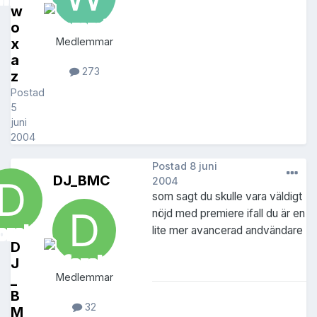
w
o
x
Medlemmar
a
273
z
Postad
5
juni
2004
Postad
8 juni
DJ_BMC
2004
som sagt du skulle vara väldigt
nöjd med premiere ifall du är en
lite mer avancerad andvändare
D
J
_
Medlemmar
B
32
M