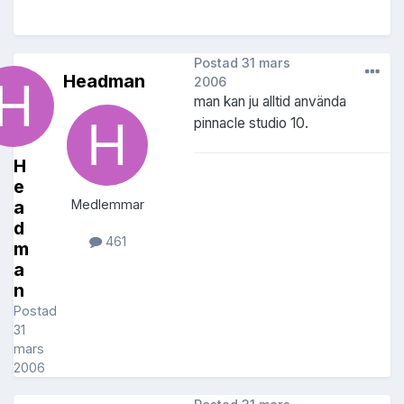
Postad
31 mars
Headman
2006
man kan ju alltid använda
pinnacle studio 10.
H
e
a
Medlemmar
d
461
m
a
n
Postad
31
mars
2006