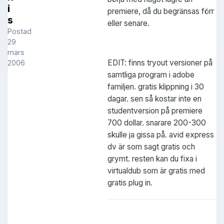
i
premiere, då du begränsas förr
s
eller senare.
Postad
29
mars
EDIT: finns tryout versioner på
2006
samtliga program i adobe
familjen. gratis klippning i 30
dagar. sen så kostar inte en
studentversion på premiere
700 dollar. snarare 200-300
skulle ja gissa på. avid express
dv är som sagt gratis och
grymt. resten kan du fixa i
virtualdub som är gratis med
gratis plug in.