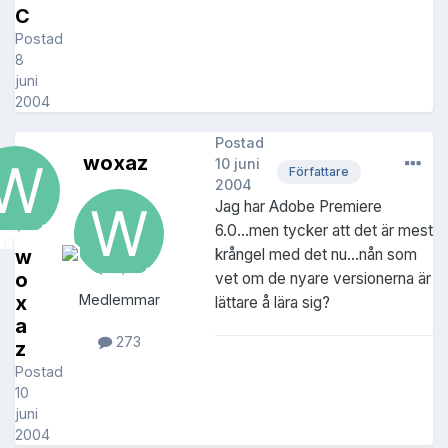
C
Postad
8
juni
2004
Postad
woxaz
10 juni
Författare
2004
Jag har Adobe Premiere
6.0...men tycker att det är mest
w
krångel med det nu...nån som
o
vet om de nyare versionerna är
x
Medlemmar
lättare å lära sig?
a
273
z
Postad
10
juni
2004