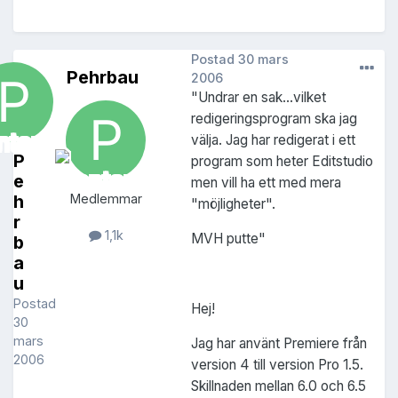
Postad
30 mars
Pehrbau
2006
"Undrar en sak...vilket
redigeringsprogram ska jag
välja. Jag har redigerat i ett
P
program som heter Editstudio
e
men vill ha ett med mera
h
Medlemmar
"möjligheter".
r
1,1k
MVH putte"
b
a
u
Postad
Hej!
30
mars
Jag har använt Premiere från
2006
version 4 till version Pro 1.5.
Skillnaden mellan 6.0 och 6.5