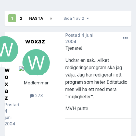
1
2
NÄSTA
Sida 1 av 2
Postad
4 juni
woxaz
2004
Tjenare!
Undrar en sak...vilket
redigeringsprogram ska jag
w
välja. Jag har redigerat i ett
o
program som heter Editstudio
x
Medlemmar
men vill ha ett med mera
a
273
"möjligheter".
z
Postad
MVH putte
4
juni
2004