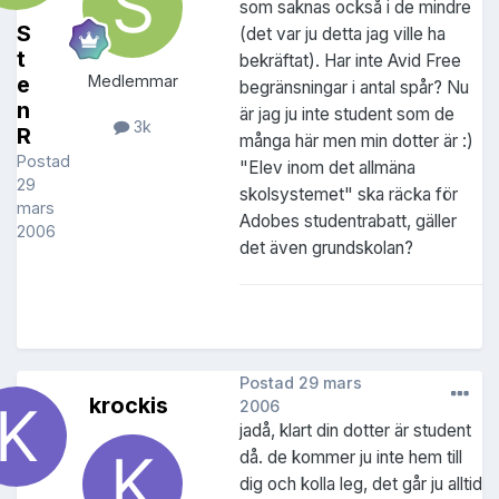
som saknas också i de mindre
S
(det var ju detta jag ville ha
t
bekräftat). Har inte Avid Free
e
Medlemmar
begränsningar i antal spår? Nu
n
är jag ju inte student som de
3k
R
många här men min dotter är :)
Postad
"Elev inom det allmäna
29
skolsystemet" ska räcka för
mars
Adobes studentrabatt, gäller
2006
det även grundskolan?
Postad
29 mars
krockis
2006
jadå, klart din dotter är student
då. de kommer ju inte hem till
dig och kolla leg, det går ju alltid