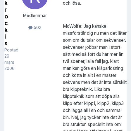
k
och lösa.
r
o
Medlemmar
c
McWolfe: Jag kanske
502
k
missförstår dig nu men det låter
i
som om du talar om sekvenser.
s
sekvenser jobbar man i stort
Postad
sätt med så fort du har mer än
29
två scener, ialla fall jag. klart
mars
man kan göra en klåparlösning
2006
och kötta in allt i en master
sekvens men det är inte särskilt
bra klippteknik. Lika bra
klippteknik som att döpa alla
klipp efter klipp1, klipp2, klipp3
och lägga all i en och samma
bin. Nej, jag tycker inte det är
bra struktur. speciellt inte om