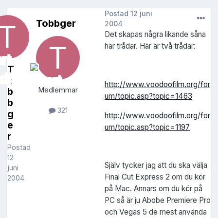
Postad
12 juni
Tobbger
2004
Det skapas några likande såna
här trådar. Här är två trådar:
T
o
http://www.voodoofilm.org/for
b
Medlemmar
um/topic.asp?topic=1463
b
321
g
http://www.voodoofilm.org/for
e
um/topic.asp?topic=1197
r
Postad
12
Själv tycker jag att du ska välja
juni
Final Cut Express 2 om du kör
2004
på Mac. Annars om du kör på
PC så är ju Abobe Premiere Pro
och Vegas 5 de mest använda