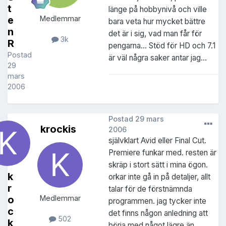
t
länge på hobbynivå och ville
e
Medlemmar
bara veta hur mycket bättre
n
det är i sig, vad man får för
3k
R
pengarna... Stöd för HD och 7.1
Postad
är väl några saker antar jag...
29
mars
2006
Postad
29 mars
krockis
2006
självklart Avid eller Final Cut.
Premiere funkar med. resten är
skräp i stort sätt i mina ögon.
k
orkar inte gå in på detaljer, allt
r
talar för de förstnämnda
o
Medlemmar
programmen. jag tycker inte
c
det finns någon anledning att
502
k
börja med något lägre än