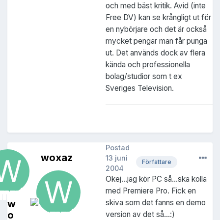
och med bäst kritik. Avid (inte
Free DV) kan se krångligt ut för
en nybörjare och det är också
mycket pengar man får punga
ut. Det används dock av flera
kända och professionella
bolag/studior som t ex
Sveriges Television.
Postad
woxaz
13 juni
Författare
2004
Okej...jag kör PC så...ska kolla
med Premiere Pro. Fick en
w
skiva som det fanns en demo
o
version av det så...:)