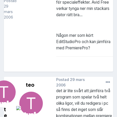
Postad
för specialeffekter. Avid Free
29
verkar tynga ner min stackars
mars
dator rätt bra...
2006
Någon mer som kört
EditStudioPro och kan jämföra
med PremierePro?
Postad
29 mars
teo
2006
det är lite svårt att jämföra två
program som spelar två helt
olika ligor, vill du redigera i pc
t
så finns det inget som slår
e
kombinationen mellan premiere