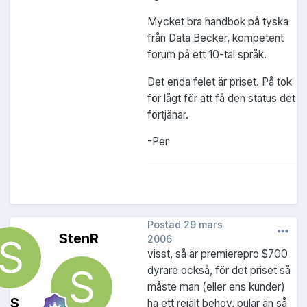
Mycket bra handbok på tyska
från Data Becker, kompetent
forum på ett 10-tal språk.
Det enda felet är priset. På tok
för lågt för att få den status det
förtjänar.
-Per
Postad
29 mars
StenR
2006
visst, så är premierepro $700
dyrare också, för det priset så
måste man (eller ens kunder)
S
ha ett rejält behov, pular än så