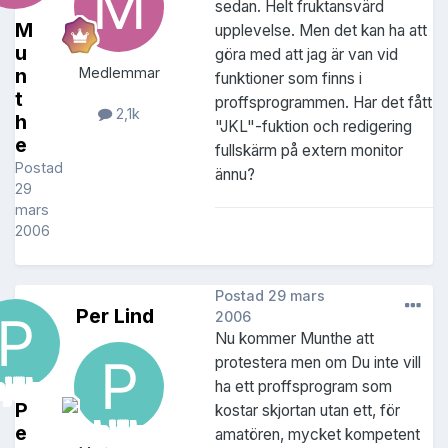
sedan. Helt fruktansvärd
M
upplevelse. Men det kan ha att
u
göra med att jag är van vid
n
Medlemmar
funktioner som finns i
t
proffsprogrammen. Har det fått
2,1k
h
"JKL"-fuktion och redigering
e
fullskärm på extern monitor
Postad
ännu?
29
mars
2006
Postad
29 mars
Per Lind
2006
Nu kommer Munthe att
protestera men om Du inte vill
ha ett proffsprogram som
P
kostar skjortan utan ett, för
e
amatören, mycket kompetent