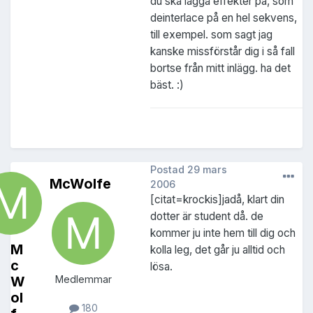
du ska lägga effekter på, som
deinterlace på en hel sekvens,
till exempel. som sagt jag
kanske missförstår dig i så fall
bortse från mitt inlägg. ha det
bäst. :)
Postad
29 mars
McWolfe
2006
[citat=krockis]jadå, klart din
dotter är student då. de
kommer ju inte hem till dig och
M
kolla leg, det går ju alltid och
c
lösa.
W
Medlemmar
ol
180