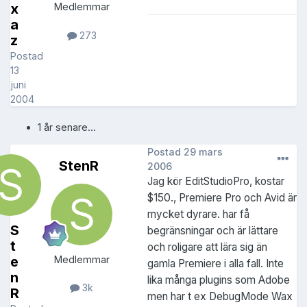
x
Medlemmar
a
273
z
Postad
13
juni
2004
1 år senare...
Postad
29 mars
StenR
2006
Jag kör EditStudioPro, kostar
$150., Premiere Pro och Avid är
mycket dyrare. har få
S
begränsningar och är lättare
t
och roligare att lära sig än
e
Medlemmar
gamla Premiere i alla fall. Inte
n
lika många plugins som Adobe
3k
R
men har t ex DebugMode Wax