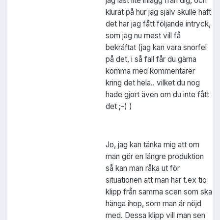
jag läst lite inlägg från dig, och
klurat på hur jag själv skulle haft
det har jag fått följande intryck,
som jag nu mest vill få
bekräftat (jag kan vara snorfel
på det, i så fall får du gärna
komma med kommentarer
kring det hela.. vilket du nog
hade gjort även om du inte fått
det ;-) )
Jo, jag kan tänka mig att om
man gör en längre produktion
så kan man råka ut för
situationen att man har t.ex tio
klipp från samma scen som ska
hänga ihop, som man är nöjd
med. Dessa klipp vill man sen