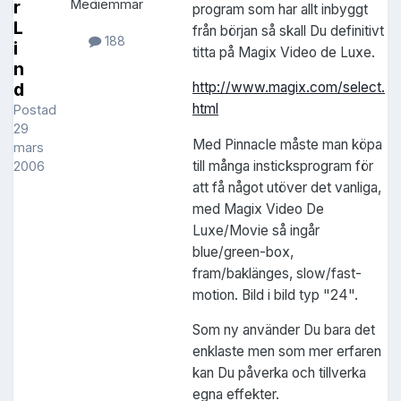
r
Medlemmar
program som har allt inbyggt
L
från början så skall Du definitivt
188
i
titta på Magix Video de Luxe.
n
d
http://www.magix.com/select.
html
Postad
29
Med Pinnacle måste man köpa
mars
till många insticksprogram för
2006
att få något utöver det vanliga,
med Magix Video De
Luxe/Movie så ingår
blue/green-box,
fram/baklänges, slow/fast-
motion. Bild i bild typ "24".
Som ny använder Du bara det
enklaste men som mer erfaren
kan Du påverka och tillverka
egna effekter.