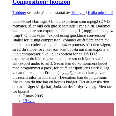
Composition: horizon
Tobbger
svarade på ämne startat av
Tobbger
i
Kolla min film!
[citat=Josef Harringer]Om du exporterar som mpeg2 (DVD
formatet) så är bild och ljud separerade i var sin fil. Däremot
kan ju compressor exportera både mpeg 1 (.mpg) och mpeg 4
(.mp4) Om du väljer "export using quicktime conversion"
istället för "using compressor" kommer du åt flera andra av
quicktimes codecs. mpg och mp4 exporteras bäst den vägen,
så att du slipper osynket som kan uppstå när man exporterar
ljud i compressor. Skall du exportera för en DVD så
exporterar du bilden genom compressor och ljudet via final
cut (export audio to aiff). Sedan kan du komprimera ljudet
med programmet a.pack, för att få ner ljudfilens storlek. Jag
vet att du redan har löst det (snyggt!), men det kan ju vara
intressant information ändå. (Dessutom kan du ju glömma
Shake, om du inte har en kopiös budget. Det är ganska dyrt,
om man säger så.)[/citat] Jodå, att det är dyrt vet jag. Men tack
för tipsen!
7 mars 2005
19 svar