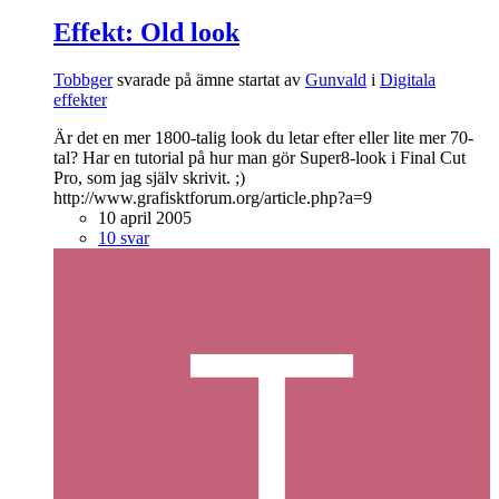
Effekt: Old look
Tobbger
svarade på ämne startat av
Gunvald
i
Digitala
effekter
Är det en mer 1800-talig look du letar efter eller lite mer 70-
tal? Har en tutorial på hur man gör Super8-look i Final Cut
Pro, som jag själv skrivit. ;)
http://www.grafisktforum.org/article.php?a=9
10 april 2005
10 svar