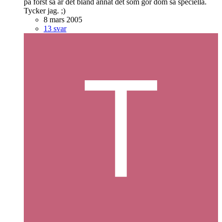
på först så är det bland annat det som gör dom så speciella.
Tycker jag. ;)
8 mars 2005
13 svar