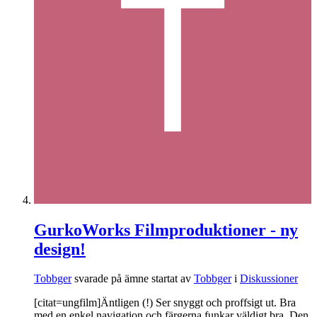
GurkoWorks Filmproduktioner - ny
design!
Tobbger
svarade på ämne startat av
Tobbger
i
Diskussioner
[citat=ungfilm]Äntligen (!) Ser snyggt och proffsigt ut. Bra
med en enkel navigation och färgerna funkar väldigt bra. Den