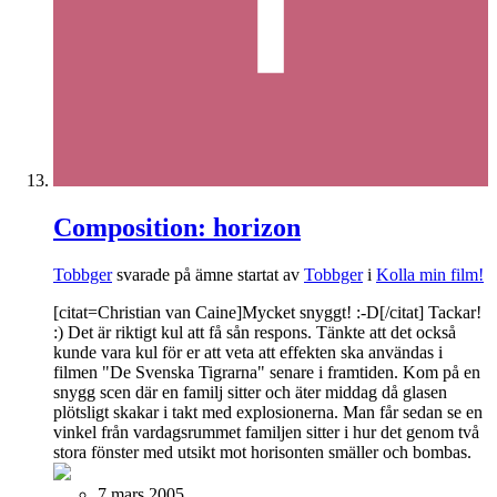
Composition: horizon
Tobbger
svarade på ämne startat av
Tobbger
i
Kolla min film!
[citat=Christian van Caine]Mycket snyggt! :-D[/citat] Tackar!
:) Det är riktigt kul att få sån respons. Tänkte att det också
kunde vara kul för er att veta att effekten ska användas i
filmen "De Svenska Tigrarna" senare i framtiden. Kom på en
snygg scen där en familj sitter och äter middag då glasen
plötsligt skakar i takt med explosionerna. Man får sedan se en
vinkel från vardagsrummet familjen sitter i hur det genom två
stora fönster med utsikt mot horisonten smäller och bombas.
7 mars 2005