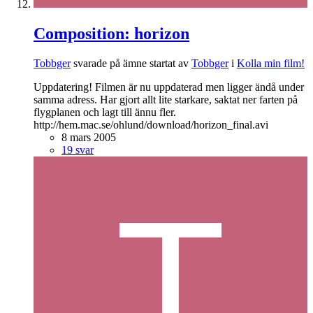
Composition: horizon
Tobbger
svarade på ämne startat av
Tobbger
i
Kolla min film!
Uppdatering! Filmen är nu uppdaterad men ligger ändå under
samma adress. Har gjort allt lite starkare, saktat ner farten på
flygplanen och lagt till ännu fler.
http://hem.mac.se/ohlund/download/horizon_final.avi
8 mars 2005
19 svar