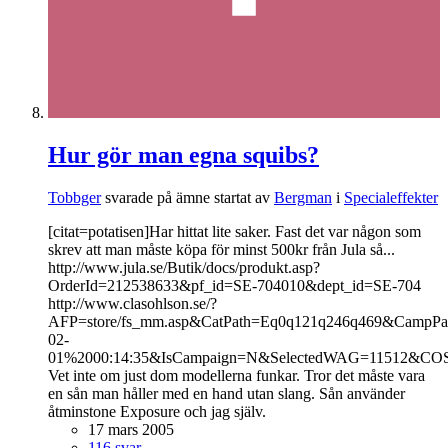
Hur gör man egna squibs?
Tobbger
svarade på ämne startat av
Bergman
i
Specialeffekter
[citat=potatisen]Har hittat lite saker. Fast det var någon som
skrev att man måste köpa för minst 500kr från Jula så...
http://www.jula.se/Butik/docs/produkt.asp?
OrderId=212538633&pf_id=SE-704010&dept_id=SE-704
http://www.clasohlson.se/?
AFP=store/fs_mm.asp&CatPath=Eq0q121q246q469&CampP
02-
01%2000:14:35&IsCampaign=N&SelectedWAG=11512&COS
Vet inte om just dom modellerna funkar. Tror det måste vara
en sån man håller med en hand utan slang. Sån använder
åtminstone Exposure och jag själv.
17 mars 2005
116 svar