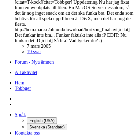
[citat=T-kock][citat=Tobbger] Uppdatering Nu har jag fixat
fram en webbplats till filen. En MacOS Server dessutom, så
det är nog inget snack om att det ska funka bra. Det enda som
behövs för att spela upp filmen är DivX, men det har nog de
flesta.
http://hem.mac.se/ohlund/download/horizon_final.avi[/citat]
Det funkar inte bra... Funkar faktiskt inte alls :P EDIT: Nu
funkar det :D[/citat] Så bra! Vad tycker du? :)
7 mars 2005
19 svar
Forum - Nya ämnen
All aktivitet
Hem
Tobbger
Språk
English (USA)
Svenska (Standard)
Kontakta oss