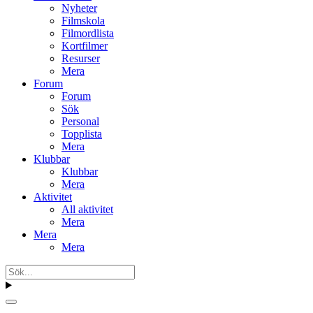
Nyheter
Filmskola
Filmordlista
Kortfilmer
Resurser
Mera
Forum
Forum
Sök
Personal
Topplista
Mera
Klubbar
Klubbar
Mera
Aktivitet
All aktivitet
Mera
Mera
Mera