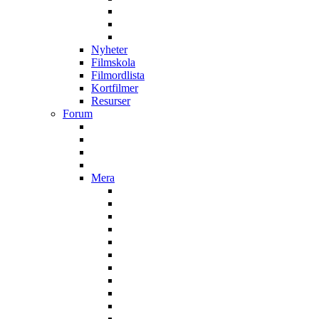
Nyheter
Filmskola
Filmordlista
Kortfilmer
Resurser
Forum
Mera