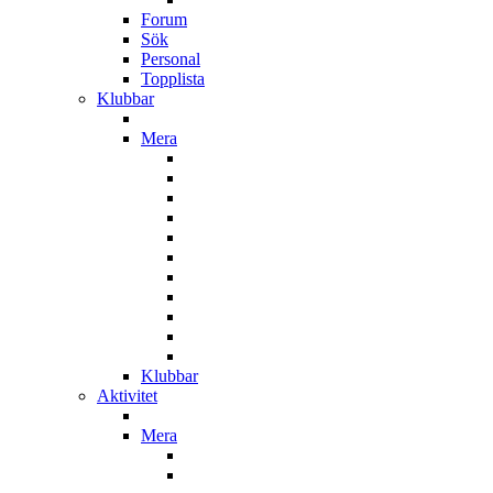
Forum
Sök
Personal
Topplista
Klubbar
Mera
Klubbar
Aktivitet
Mera