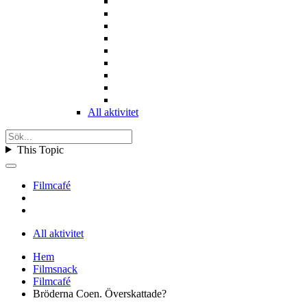
All aktivitet
This Topic
Filmcafé
All aktivitet
Hem
Filmsnack
Filmcafé
Bröderna Coen. Överskattade?