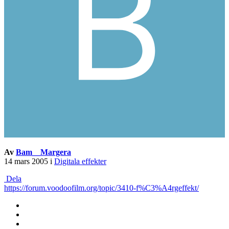
Av
Bam__Margera
14 mars 2005
i
Digitala effekter
Dela
https://forum.voodoofilm.org/topic/3410-f%C3%A4rgeffekt/