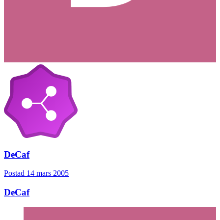
DeCaf
Postad
14 mars 2005
DeCaf