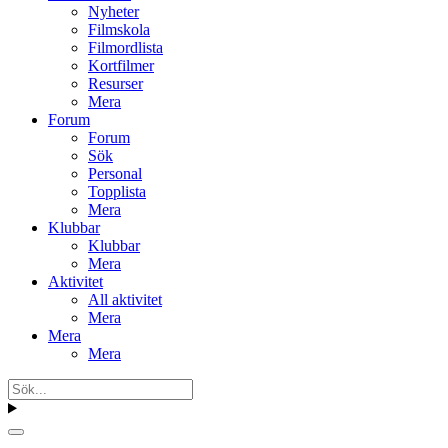
Nyheter
Filmskola
Filmordlista
Kortfilmer
Resurser
Mera
Forum
Forum
Sök
Personal
Topplista
Mera
Klubbar
Klubbar
Mera
Aktivitet
All aktivitet
Mera
Mera
Mera