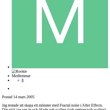
Medlemmar
8
Postad
14 mars 2005
Jag testade att skapa ett mönster med Fractal noise i After Effects.
Där gick jag sen in och ökade sub scaling (sub settings/sub scaling)