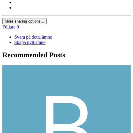
More sharing options...
Följare
0
Svara på detta ämne
Skapa nytt ämne
Recommended Posts