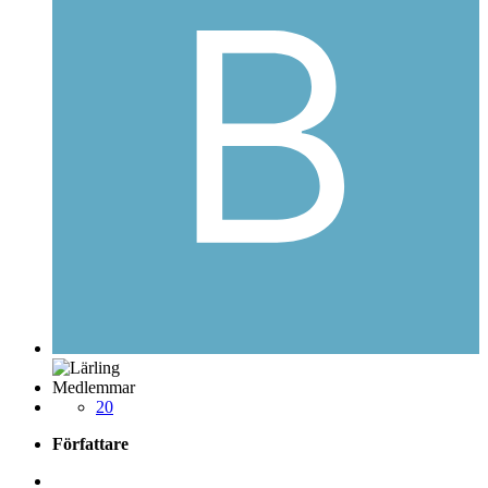
Medlemmar
20
Författare