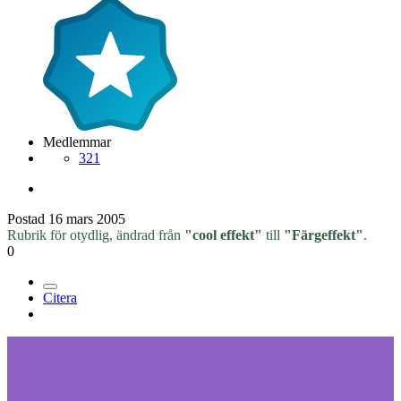
Medlemmar
321
Postad
16 mars 2005
Rubrik för otydlig, ändrad från
"cool effekt"
till
"Färgeffekt"
.
0
Citera