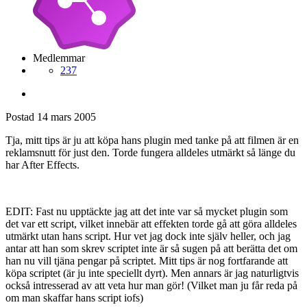
Medlemmar
237
Postad
14 mars 2005
Tja, mitt tips är ju att köpa hans plugin med tanke på att filmen är en
reklamsnutt för just den. Torde fungera alldeles utmärkt så länge du
har After Effects.
EDIT: Fast nu upptäckte jag att det inte var så mycket plugin som
det var ett script, vilket innebär att effekten torde gå att göra alldeles
utmärkt utan hans script. Hur vet jag dock inte själv heller, och jag
antar att han som skrev scriptet inte är så sugen på att berätta det om
han nu vill tjäna pengar på scriptet. Mitt tips är nog fortfarande att
köpa scriptet (är ju inte speciellt dyrt). Men annars är jag naturligtvis
också intresserad av att veta hur man gör! (Vilket man ju får reda på
om man skaffar hans script iofs)