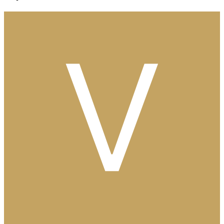
Och visst, självklart är ljussättningen jätteviktig när man arbetar med
greenscreen, för annars sitter man där med en ojämn, mörk och
kornig grön yta i videon, som man ska försöka keya ut och så slutar
det med att man måsta maska ut hälften för hand.
Och de är väl kanske inte världens roligaste tidsfördriv, även om jag
själv kan tycka att det är ganska kul ibland, åtminstone i lite kortare
sekvenser. :)
0
Citera