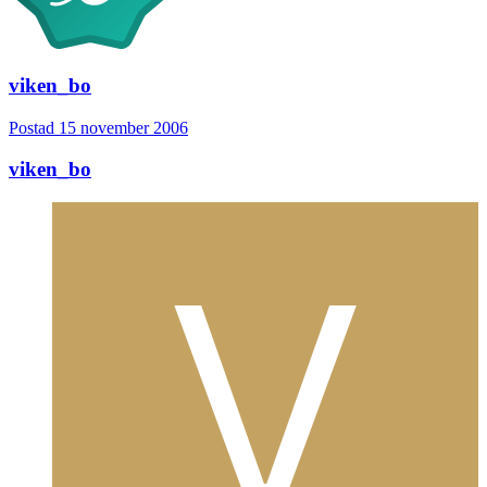
viken_bo
Postad
15 november 2006
viken_bo