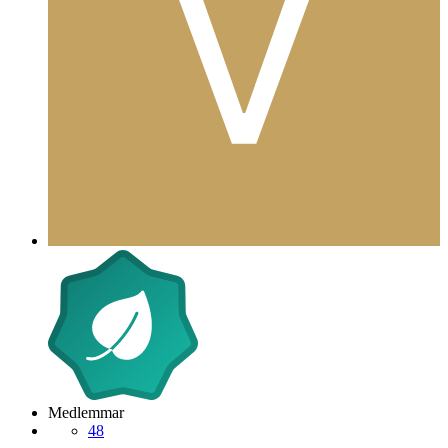
viken_bo
Postad
17 november 2006
viken_bo