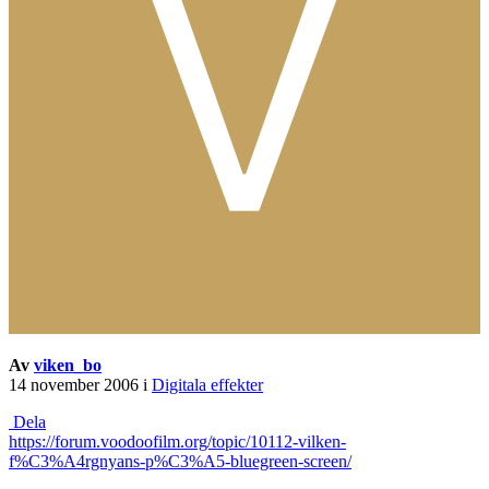
Av
viken_bo
14 november 2006
i
Digitala effekter
Dela
https://forum.voodoofilm.org/topic/10112-vilken-
f%C3%A4rgnyans-p%C3%A5-bluegreen-screen/