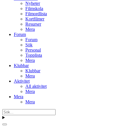
Nyheter
Filmskola
Filmordlista
Kortfilmer
Resurser
Mera
Forum
Forum
Sök
Personal
Topplista
Mera
Klubbar
Klubbar
Mera
Aktivitet
All aktivitet
Mera
Mera
Mera