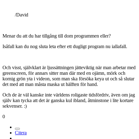
Medlemmar
544
Postad
16 november 2006
tackar tackar! då vet jag det (har gått och stört mig på
det ett tag)
men appråpå program duger det med Autodesk
Cumbustion eller AE 7?
/David
Menar du att du har tillgång till dom programmen eller?
Isåfall kan du nog sluta leta efter ett dugligt program nu iallafall.