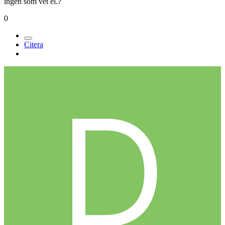
ingen som vet el.?
0
Citera