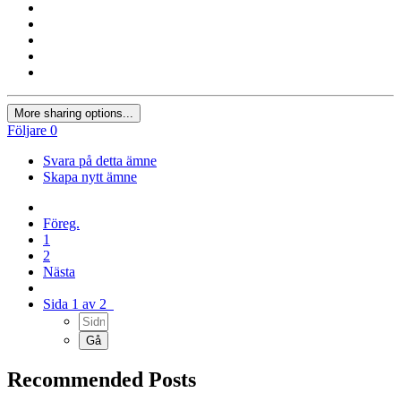
More sharing options...
Följare
0
Svara på detta ämne
Skapa nytt ämne
Föreg.
1
2
Nästa
Sida 1 av 2
Recommended Posts