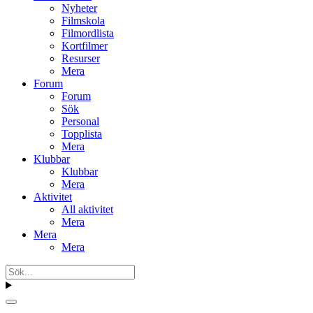
Nyheter
Filmskola
Filmordlista
Kortfilmer
Resurser
Mera
Forum
Forum
Sök
Personal
Topplista
Mera
Klubbar
Klubbar
Mera
Aktivitet
All aktivitet
Mera
Mera
Mera