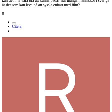
Medlemmar
1,9k
Postad
24 januari 2006
[citat=T-kock]Grejen är den att om ni uteslutande vill hålla på med
film så tycker jag att ni ska välja en annan skola. För här har de fått
för sig att vi ska ha TV också, vilket betyder att jag har haft film inte
ens en halv termin och nu ska jag tydligen hålla på och ha TV-
produktion. Inte sagt att TV-produktion är tråkigt, men har jag valt
Film så vill jag ha Film och inte massa annat tjafs.[/citat]
kan det inte vara bra att kunna båda? hur många människor i sverige
är det som kan leva på att syssla enbart med film?
0
Citera