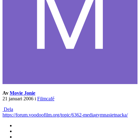
Av
Movie Jonie
21 januari 2006
i
Filmcafé
Dela
https://forum.voodoofilm.org/topic/6362-mediagymnasietnacka/