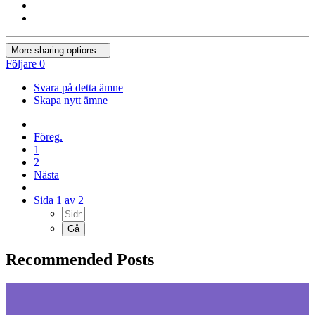
More sharing options...
Följare
0
Svara på detta ämne
Skapa nytt ämne
Föreg.
1
2
Nästa
Sida 1 av 2
Recommended Posts