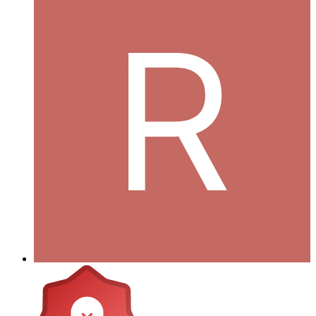
roswall
Postad
24 januari 2006
roswall