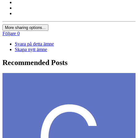
More sharing options...
Följare
0
Svara på detta ämne
Skapa nytt ämne
Recommended Posts