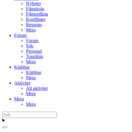
Nyheter
Filmskola
Filmordlista
Kortfilmer
Resurser
Mera
Forum
Forum
Sök
Personal
Topplista
Mera
Klubbar
Klubbar
Mera
Aktivitet
All aktivitet
Mera
Mera
Mera