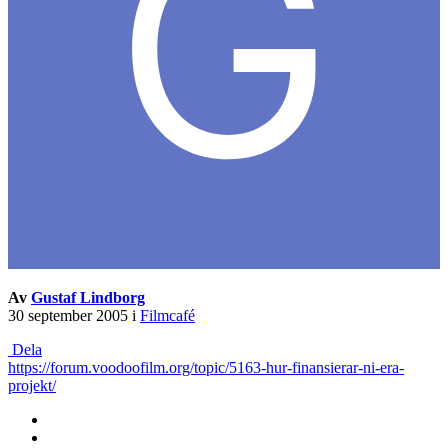
Av
Gustaf Lindborg
30 september 2005
i
Filmcafé
Dela
https://forum.voodoofilm.org/topic/5163-hur-finansierar-ni-era-
projekt/