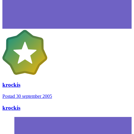
krockis
Postad
30 september 2005
krockis