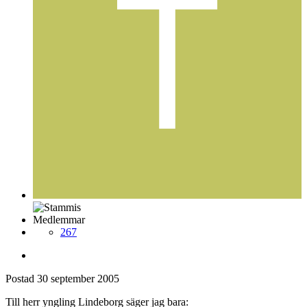
Medlemmar
267
Postad
30 september 2005
Till herr yngling Lindeborg säger jag bara: