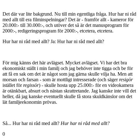
Det där var lite bakgrund. Nu till min egentliga fråga. Hur har ni råd
med allt till era filminspelningar? Det är - framför allt - kameror för
20.000:- till 30.000:-, och utöver det så är det manusprogram för
2000:-, redigeringsprogram för 2000:-, etcetera, etcetera.
Hur har ni råd med allt? Ja: Hur har ni råd med allt?
För mig känns det här avlägset. Mycket avlägset. Vi har det bra
ekonomiskt ställt i min familj och jag behöver inte tigga och be för
att få en sak om det är något som jag gärna skulle vilja ha. Men att
morsan och farsan - som är mottligt intresserade (och säger
resigör
istället för
regissör
) - skulle hosta upp 25.000:- för en videokamera
är otänkbart, absurt och nästan skrattretande. Jag kanske inte vill det
heller, då jag kanske eventuellt skulle få stora skuldkänslor om det
lät familjeekonomin prövas.
Så... Hur har ni råd med allt?
Hur har ni råd med allt?
0