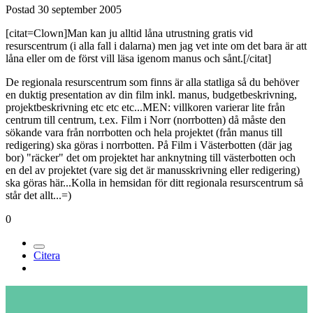
Postad
30 september 2005
[citat=Clown]Man kan ju alltid låna utrustning gratis vid
resurscentrum (i alla fall i dalarna) men jag vet inte om det bara är att
låna eller om de först vill läsa igenom manus och sånt.[/citat]
De regionala resurscentrum som finns är alla statliga så du behöver
en duktig presentation av din film inkl. manus, budgetbeskrivning,
projektbeskrivning etc etc etc...MEN: villkoren varierar lite från
centrum till centrum, t.ex. Film i Norr (norrbotten) då måste den
sökande vara från norrbotten och hela projektet (från manus till
redigering) ska göras i norrbotten. På Film i Västerbotten (där jag
bor) "räcker" det om projektet har anknytning till västerbotten och
en del av projektet (vare sig det är manusskrivning eller redigering)
ska göras här...Kolla in hemsidan för ditt regionala resurscentrum så
står det allt...=)
0
Citera