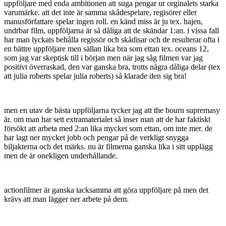
uppföljare med enda ambitionen att suga pengar ur orginalets starka
varumärke. att det inte är samma skådespelare, regisörer eller
manusförfattare spelar ingen roll. en känd miss är ju tex. hajen,
undrbar film, uppföljarna är så dåliga att de skändar 1:an. i vissa fall
har man lyckats behålla regissör och skådisar och de resulterar ofta i
en bättre uppföljare men sällan lika bra som ettan tex. oceans 12,
som jag var skeptisk till i början men när jag såg filmen var jag
positivt överraskad, den var ganska bra, trotts några dåliga delar (tex
att julia roberts spelar julia roberts) så klarade den sig bra!
men en utav de bästa uppföljarna tycker jag att the bourn supremasy
är. om man har sett extramaterialet så inser man att de har faktiskt
försökt att arbeta med 2:an lika mycket som ettan, om inte mer. de
har lagt ner mycket jobb och pengar på de verkligt snygga
biljakterna och det märks. nu är filmerna ganska lika i sitt upplägg
men de är onekligen underhållande.
actionfilmer är ganska tacksamma att göra uppföljare på men det
krävs att man lägger ner arbete på dem.