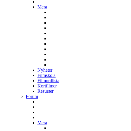
Mera
Nyheter
Filmskola
Filmordlista
Kortfilmer
Resurser
Forum
Mera