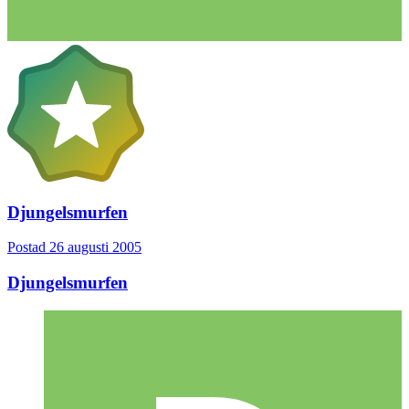
Djungelsmurfen
Postad
26 augusti 2005
Djungelsmurfen