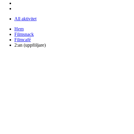
All aktivitet
Hem
Filmsnack
Filmcafé
2:an (uppföljare)