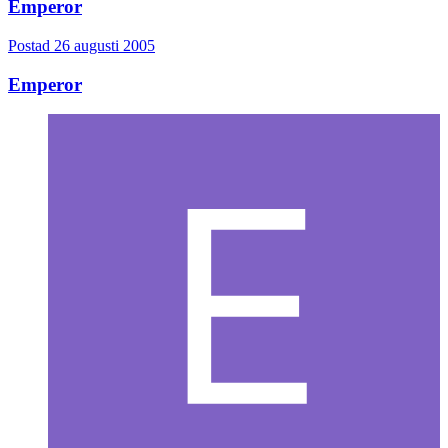
Emperor
Postad
26 augusti 2005
Emperor