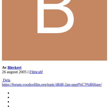
Av
Bleckert
26 augusti 2005
i
Filmcafé
Dela
https://forum.voodoofilm.org/topic/4848-2an-uppf%C3%B6ljare/