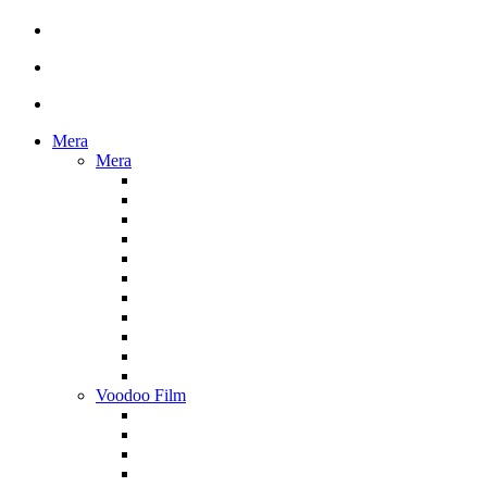
Mera
Mera
Voodoo Film