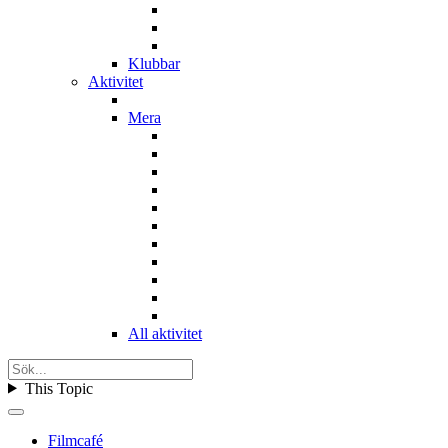
Klubbar
Aktivitet
Mera
All aktivitet
This Topic
Filmcafé