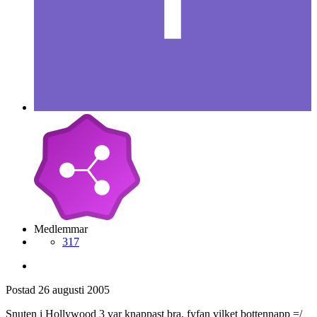
Medlemmar
317
Postad
26 augusti 2005
Snuten i Hollywood 3 var knappast bra, fyfan vilket bottennapp =/