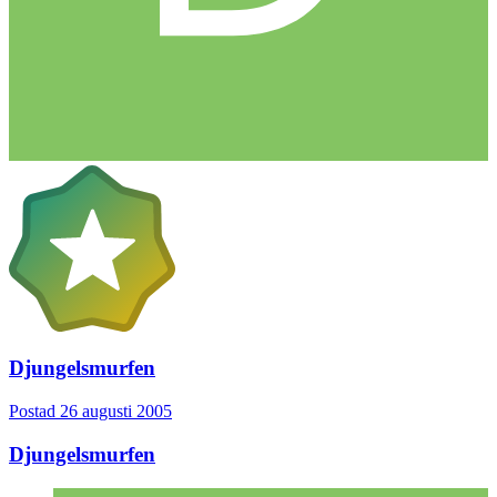
Djungelsmurfen
Postad
26 augusti 2005
Djungelsmurfen