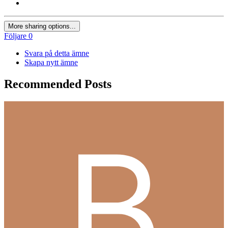
More sharing options...
Följare
0
Svara på detta ämne
Skapa nytt ämne
Recommended Posts