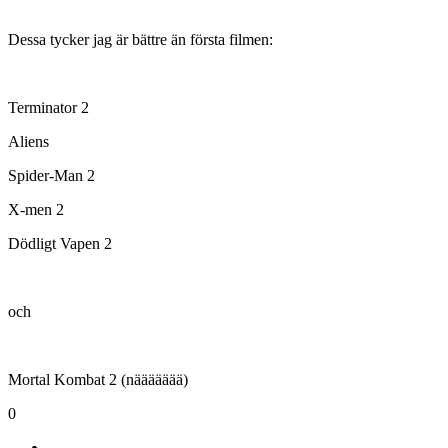
Dessa tycker jag är bättre än första filmen:
Terminator 2
Aliens
Spider-Man 2
X-men 2
Dödligt Vapen 2
och
Mortal Kombat 2 (näääääää)
0