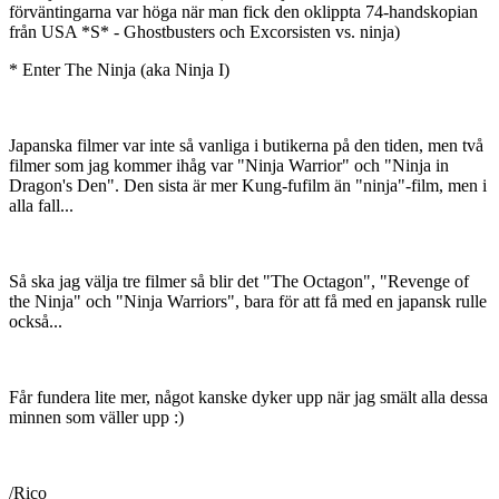
förväntingarna var höga när man fick den oklippta 74-handskopian
från USA *S* - Ghostbusters och Excorsisten vs. ninja)
* Enter The Ninja (aka Ninja I)
Japanska filmer var inte så vanliga i butikerna på den tiden, men två
filmer som jag kommer ihåg var "Ninja Warrior" och "Ninja in
Dragon's Den". Den sista är mer Kung-fufilm än "ninja"-film, men i
alla fall...
Så ska jag välja tre filmer så blir det "The Octagon", "Revenge of
the Ninja" och "Ninja Warriors", bara för att få med en japansk rulle
också...
Får fundera lite mer, något kanske dyker upp när jag smält alla dessa
minnen som väller upp :)
/Rico