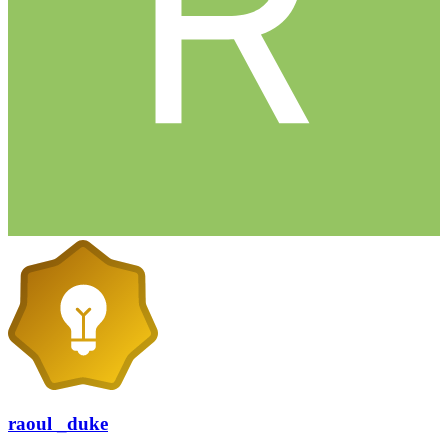
raoul _duke