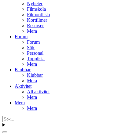
Nyheter
Filmskola
Filmordlista
Kortfilmer
Resurser
Mera
Forum
Forum
Sök
Personal
Topplista
Mera
Klubbar
Klubbar
Mera
Aktivitet
All aktivitet
Mera
Mera
Mera