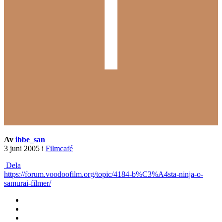
Av
ibbe_san
3 juni 2005
i
Filmcafé
Dela
https://forum.voodoofilm.org/topic/4184-b%C3%A4sta-ninja-o-
samurai-filmer/