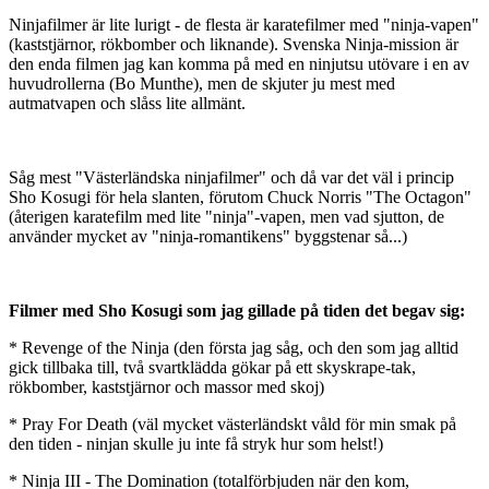
Ninjafilmer är lite lurigt - de flesta är karatefilmer med "ninja-vapen"
(kaststjärnor, rökbomber och liknande). Svenska Ninja-mission är
den enda filmen jag kan komma på med en ninjutsu utövare i en av
huvudrollerna (Bo Munthe), men de skjuter ju mest med
autmatvapen och slåss lite allmänt.
Såg mest "Västerländska ninjafilmer" och då var det väl i princip
Sho Kosugi för hela slanten, förutom Chuck Norris "The Octagon"
(återigen karatefilm med lite "ninja"-vapen, men vad sjutton, de
använder mycket av "ninja-romantikens" byggstenar så...)
Filmer med Sho Kosugi som jag gillade på tiden det begav sig:
* Revenge of the Ninja (den första jag såg, och den som jag alltid
gick tillbaka till, två svartklädda gökar på ett skyskrape-tak,
rökbomber, kaststjärnor och massor med skoj)
* Pray For Death (väl mycket västerländskt våld för min smak på
den tiden - ninjan skulle ju inte få stryk hur som helst!)
* Ninja III - The Domination (totalförbjuden när den kom,