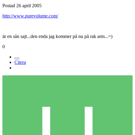
Postad
26 april 2005
http://www.purevolume.com/
är en sån sajt...den enda jag kommer på nu på rak arm...=)
0
Citera