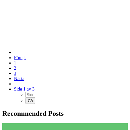
Föreg.
1
2
3
Nästa
Sida 1 av 3
Recommended Posts