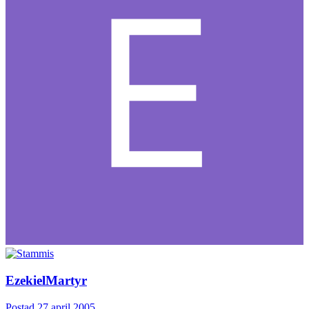
EzekielMartyr
Postad
27 april 2005