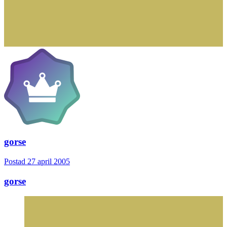
gorse
Postad
27 april 2005
gorse