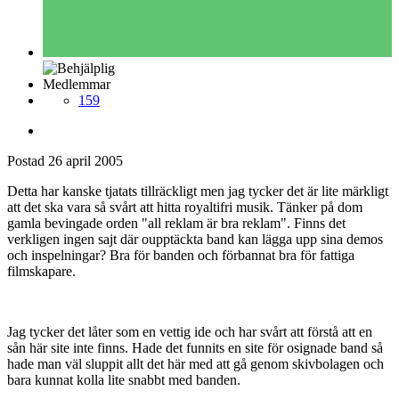
Medlemmar
159
Postad
26 april 2005
Detta har kanske tjatats tillräckligt men jag tycker det är lite märkligt
att det ska vara så svårt att hitta royaltifri musik. Tänker på dom
gamla bevingade orden "all reklam är bra reklam". Finns det
verkligen ingen sajt där oupptäckta band kan lägga upp sina demos
och inspelningar? Bra för banden och förbannat bra för fattiga
filmskapare.
Jag tycker det låter som en vettig ide och har svårt att förstå att en
sån här site inte finns. Hade det funnits en site för osignade band så
hade man väl sluppit allt det här med att gå genom skivbolagen och
bara kunnat kolla lite snabbt med banden.