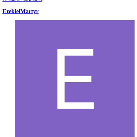
EzekielMartyr