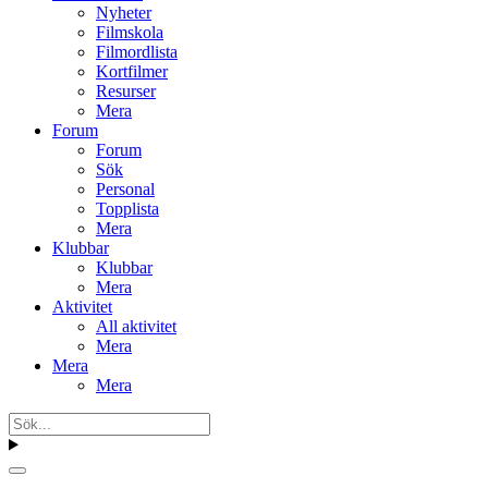
Nyheter
Filmskola
Filmordlista
Kortfilmer
Resurser
Mera
Forum
Forum
Sök
Personal
Topplista
Mera
Klubbar
Klubbar
Mera
Aktivitet
All aktivitet
Mera
Mera
Mera