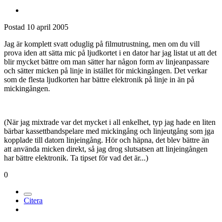
Postad
10 april 2005
Jag är komplett svatt oduglig på filmutrustning, men om du vill
prova iden att sätta mic på ljudkortet i en dator har jag listat ut att det
blir mycket bättre om man sätter har någon form av linjeanpassare
och sätter micken på linje in istället för mickingången. Det verkar
som de flesta ljudkorten har bättre elektronik på linje in än på
mickingången.
(När jag mixtrade var det mycket i all enkelhet, typ jag hade en liten
bärbar kassettbandspelare med mickingång och linjeutgång som jga
kopplade till datorn linjeingång. Hör och häpna, det blev bättre än
att använda micken direkt, så jag drog slutsatsen att linjeingången
har bättre elektronik. Ta tipset för vad det är...)
0
Citera