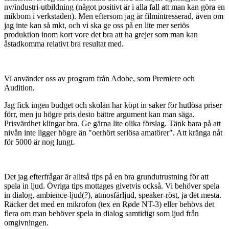
nv/industri-utbildning (något positivt är i alla fall att man kan göra en
mikbom i verkstaden). Men eftersom jag är filmintresserad, även om
jag inte kan så mkt, och vi ska ge oss på en lite mer seriös
produktion inom kort vore det bra att ha grejer som man kan
åstadkomma relativt bra resultat med.
Vi använder oss av program från Adobe, som Premiere och
Audition.
Jag fick ingen budget och skolan har köpt in saker för hutlösa priser
förr, men ju högre pris desto bättre argument kan man säga.
Prisvärdhet klingar bra. Ge gärna lite olika förslag. Tänk bara på att
nivån inte ligger högre än "oerhört seriösa amatörer". Att kränga nåt
för 5000 är nog lungt.
Det jag efterfrågar är alltså tips på en bra grundutrustning för att
spela in ljud. Övriga tips mottages givetvis också. Vi behöver spela
in dialog, ambience-ljud(?), atmosfärljud, speaker-röst, ja det mesta.
Räcker det med en mikrofon (tex en Røde NT-3) eller behövs det
flera om man behöver spela in dialog samtidigt som ljud från
omgivningen.