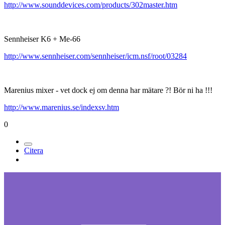
http://www.sounddevices.com/products/302master.htm
Sennheiser K6 + Me-66
http://www.sennheiser.com/sennheiser/icm.nsf/root/03284
Marenius mixer - vet dock ej om denna har mätare ?! Bör ni ha !!!
http://www.marenius.se/indexsv.htm
0
Citera