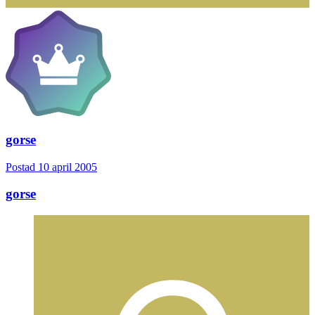
gorse
Postad
10 april 2005
gorse