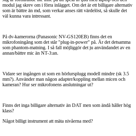
modul jag skrev om i förra inlägget. Om det är ett billigare alternativ
som är bättre än md, som verkar anses rätt värdelöst, så skulle det
väl kunna vara intressant.
På dv-kamerorna (Panasonic NV-GS120EB) finns det en
mikrofoningång som det står "plug-in-power" på. Är det detsamma
som phantom-matning. I så fall möjliggör det ju användandet av en
annan/bättre mic än NT-3:an.
Vidare ser ingången ut som en hörlursplugg modell mindre (sk 3.5
mm?). Använder man någon adapter/koppling mellan micen och
kameran? Hur ser mikrofonens anslutningar ut?
Finns det inga billigare alternativ än DAT men som ändå håller hög
klass?
Något billigt instrument att mäta nivåerna med?