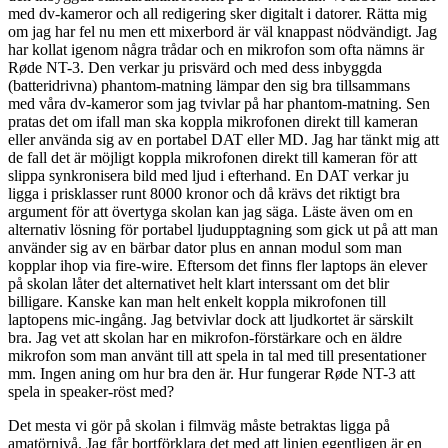
med dv-kameror och all redigering sker digitalt i datorer. Rätta mig
om jag har fel nu men ett mixerbord är väl knappast nödvändigt. Jag
har kollat igenom några trådar och en mikrofon som ofta nämns är
Røde NT-3. Den verkar ju prisvärd och med dess inbyggda
(batteridrivna) phantom-matning lämpar den sig bra tillsammans
med våra dv-kameror som jag tvivlar på har phantom-matning. Sen
pratas det om ifall man ska koppla mikrofonen direkt till kameran
eller använda sig av en portabel DAT eller MD. Jag har tänkt mig att
de fall det är möjligt koppla mikrofonen direkt till kameran för att
slippa synkronisera bild med ljud i efterhand. En DAT verkar ju
ligga i prisklasser runt 8000 kronor och då krävs det riktigt bra
argument för att övertyga skolan kan jag säga. Läste även om en
alternativ lösning för portabel ljudupptagning som gick ut på att man
använder sig av en bärbar dator plus en annan modul som man
kopplar ihop via fire-wire. Eftersom det finns fler laptops än elever
på skolan låter det alternativet helt klart interssant om det blir
billigare. Kanske kan man helt enkelt koppla mikrofonen till
laptopens mic-ingång. Jag betvivlar dock att ljudkortet är särskilt
bra. Jag vet att skolan har en mikrofon-förstärkare och en äldre
mikrofon som man använt till att spela in tal med till presentationer
mm. Ingen aning om hur bra den är. Hur fungerar Røde NT-3 att
spela in speaker-röst med?
Det mesta vi gör på skolan i filmväg måste betraktas ligga på
amatörnivå. Jag får bortförklara det med att linjen egentligen är en