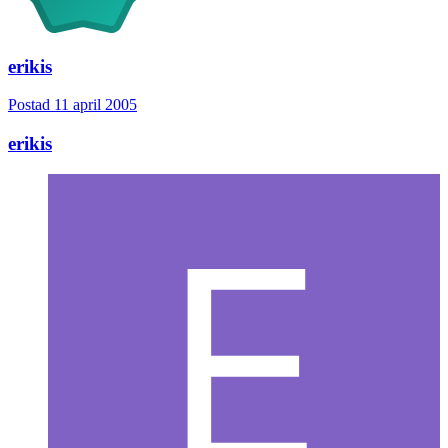
erikis
Postad
11 april 2005
erikis