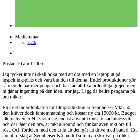
Medlemmar
1,4k
Postad
10 april 2005
Jag tycker inte ni skall böka med att dra med en laptop ut på
inspelningsplats och vara bunden till denna. Endel produktioner gör
så men de har mer pengar och har råd att fixa ordentliga grejer, men
ni tjänar ingenting på den iden..tror jag. Lägg då hellre pengarna på
bra mikar.
En av standardmikarna för filmproduktion är Sennheiser Mkh-50,
den kräver dock fantommatning och kostar ny c:a 15000 kr. Budget
alternativen är Nt-3 som jag endast använt i musikinspelningssyfte
och där låter den bra, är mkt allround och funkar även mkt bra till
röst. Och fördelen med den är ju att den går att driva med batteri. Ett
annat förslag är Sennheiser K6 modul som man skruvar på olika