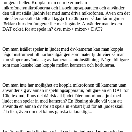
fungerar heller. Kopplar man en mixer mellan
mikrofonen/mikrofonerna och inspelningsapparaten och använder
den till att ställa ljudnivåer med samt driva mikrofonen. Även om det
inte låter särskilt aktuellt att lägga 15-20k på en sådan får ni gärna
förklara hur den fungerar lite mer ingånde. Använder man tex en
DAT också för att spela in? dvs. mic-> mixer-> DAT?
Om man istället spelar in ljudet med dv-kameran kan man koppla
något instrument till hörlursutgången som mäter ljudnivåer så man
kan slipper använda sig av kamerans autoinställning. Något billigare
som man kanske kan koppla mellan kameran och hörlurarna.
Om man inte har möjlighet att koppla mikrofonen till kameran utan
använder sig av annan inspelningsapparatur, billigare än en DAT för
10k, tex md, finns det då risk att ljudet låter annorlunda jmf med
ljudet man spelar in med kameran? En lösning skulle väl vara att
använda en annan dv för att spela in enbart ljud för att ljudet skall
låta lika, även om det känns ganska tattaraktigt...
Jag är fortfarande lite inne på att spela in ljud med laptop och den