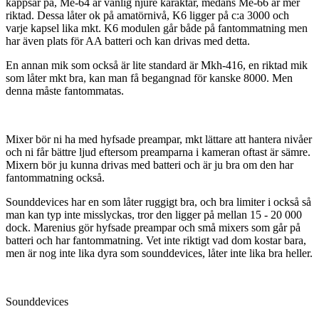
kappsar på, Me-64 är vanlig njure karaktär, medans Me-66 är mer
riktad. Dessa låter ok på amatörnivå, K6 ligger på c:a 3000 och
varje kapsel lika mkt. K6 modulen går både på fantommatning men
har även plats för AA batteri och kan drivas med detta.
En annan mik som också är lite standard är Mkh-416, en riktad mik
som låter mkt bra, kan man få begangnad för kanske 8000. Men
denna måste fantommatas.
Mixer bör ni ha med hyfsade preampar, mkt lättare att hantera nivåer
och ni får bättre ljud eftersom preamparna i kameran oftast är sämre.
Mixern bör ju kunna drivas med batteri och är ju bra om den har
fantommatning också.
Sounddevices har en som låter ruggigt bra, och bra limiter i också så
man kan typ inte misslyckas, tror den ligger på mellan 15 - 20 000
dock. Marenius gör hyfsade preampar och små mixers som går på
batteri och har fantommatning. Vet inte riktigt vad dom kostar bara,
men är nog inte lika dyra som sounddevices, låter inte lika bra heller.
Sounddevices