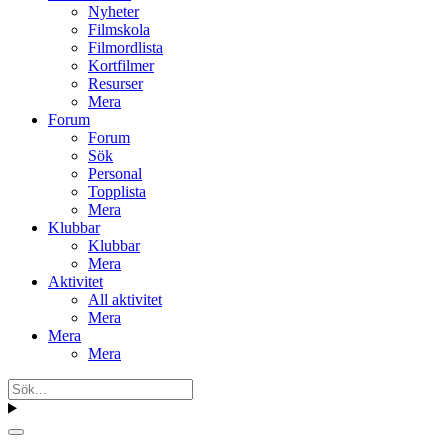
Nyheter
Filmskola
Filmordlista
Kortfilmer
Resurser
Mera
Forum
Forum
Sök
Personal
Topplista
Mera
Klubbar
Klubbar
Mera
Aktivitet
All aktivitet
Mera
Mera
Mera