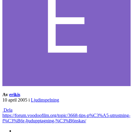
Av
erikis
10 april 2005
i
Ljudinspelning
Dela
https://forum.voodoofilm.org/topic/3668-tips-p%C3%A5-utrustning-
f%C3%B6r-ljudupptagning-%C3%B6nskas/