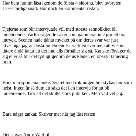
Har bara hunnit läsa igenom de första 4 sidorna, blev avbryten.
Läser färdigt snart. Har dock en kommentar redan.
Tjejerna som blir intervjuade vill med största sannolikhet bli
inneboende. Varför säger de saker som garanterat inte gör ett bra
intryck. Scenen hade tjänat mycket på om deras svar var just
klyschiga jag-är-bästa-inneboende-i-världen svar men att vi som
tittare ändå fattar att det inte alls förhåller sig så. Kanske försäger de
sig eller så blir det tydligt genom deras kläder, en obskyr tatuering
m.m.
Bara min spontana tanke. Svaret med rökningen bör stykas hur som
helst. Ingen är så dum att säga det i en intervju för att bli
inneboende. Tror att det skulle störa publiken. Men vad vet jag.
Bara några tankar. Skriver mer när jag läst resten.
Det stavas Andy Warhol.