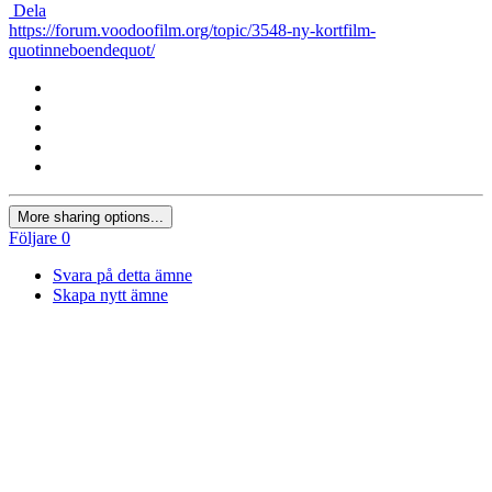
Dela
https://forum.voodoofilm.org/topic/3548-ny-kortfilm-
quotinneboendequot/
More sharing options...
Följare
0
Svara på detta ämne
Skapa nytt ämne