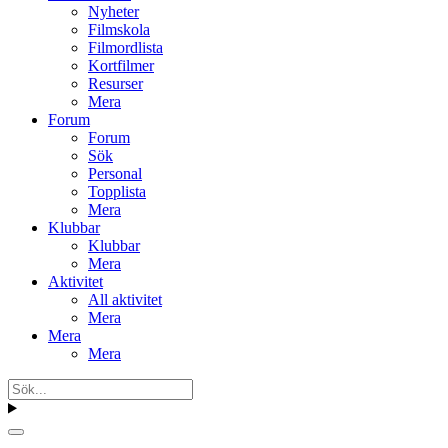
Nyheter
Filmskola
Filmordlista
Kortfilmer
Resurser
Mera
Forum
Forum
Sök
Personal
Topplista
Mera
Klubbar
Klubbar
Mera
Aktivitet
All aktivitet
Mera
Mera
Mera