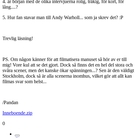
4. är början med de olika intervjuerna rolig, tråkig, för kort, för
lång....?
5. Hur fan stavar man till Andy Warholl... som ja skrev det? :P
Trevlig läsning!
PS. Om någon känner för att filmatisera manuset så hör av er till
mig! Vore kul att se det gjort. Dock så finns det en hel del stora och
svåra scener, men det kanske ökar spänningen...? Sen är den väldigt
Stockholm, dock så är alla scenerna inomhus, vilket gör att allt kan
filmas svar som helst...
/Pandan
Inneboende.zip
0