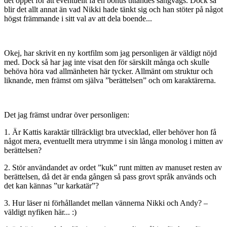
det öppet för att eventuellt få en bonus tittandes sängvägs. Dock så
blir det allt annat än vad Nikki hade tänkt sig och han stöter på något
högst främmande i sitt val av att dela boende...
Okej, har skrivit en ny kortfilm som jag personligen är väldigt nöjd
med. Dock så har jag inte visat den för särskilt många och skulle
behöva höra vad allmänheten här tycker. Allmänt om struktur och
liknande, men främst om själva ”berättelsen” och om karaktärerna.
Det jag främst undrar över personligen:
1. Är Kattis karaktär tillräckligt bra utvecklad, eller behöver hon få
något mera, eventuellt mera utrymme i sin långa monolog i mitten av
berättelsen?
2. Stör användandet av ordet ”kuk” runt mitten av manuset resten av
berättelsen, då det är enda gången så pass grovt språk används och
det kan kännas ”ur karkatär”?
3. Hur läser ni förhållandet mellan vännerna Nikki och Andy? –
väldigt nyfiken här... :)