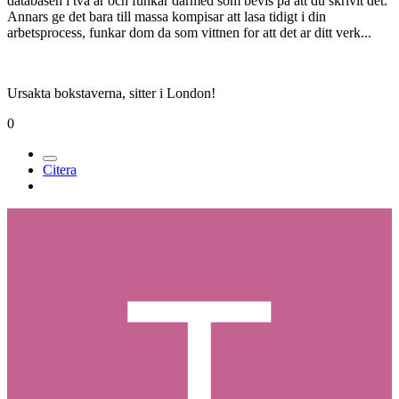
databasen i tva ar och funkar darmed som bevis pa att du skrivit det.
Annars ge det bara till massa kompisar att lasa tidigt i din
arbetsprocess, funkar dom da som vittnen for att det ar ditt verk...
Ursakta bokstaverna, sitter i London!
0
Citera