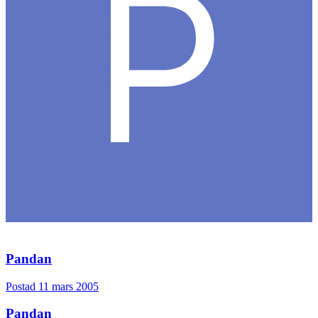
Medlemmar
85
Postad
4 mars 2005
- n/a -
0
Citera