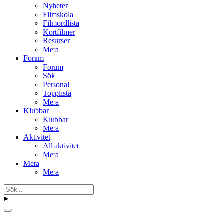
Nyheter
Filmskola
Filmordlista
Kortfilmer
Resurser
Mera
Forum
Forum
Sök
Personal
Topplista
Mera
Klubbar
Klubbar
Mera
Aktivitet
All aktivitet
Mera
Mera
Mera