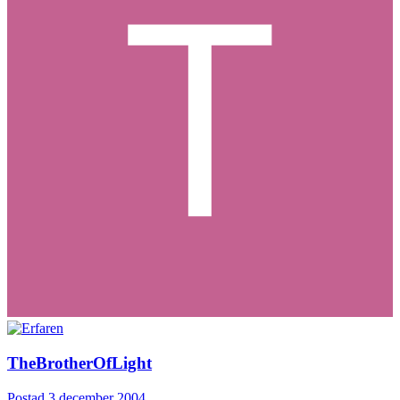
Medlemmar
902
Postad
2 december 2004
Då tycker jag det är att vi skärper till oss, ännu fler krav och dylikt
blir bara trist.
0
Citera