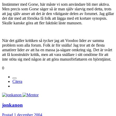
Instämmer med Gorse, här måste vi som användare bli mer aktiva.
Men precis som Gorse säger så är man själv slarvig med detta, trots
att jag själv anser att det är den viktigaste delen av forumet. Jag gillar
det där med att försöka få folk att lägga med ett kortare synopsis.
Skulle kanske göra att fler faktiskt läste manusen.
När det gäller kritiken så tycker jag att Voodoo lider av samma
problem som alla forum. Folk är för snälla! Jag tror att de flesta
amatörer lider av att ha en massa ja-sägare omkring sig. Det är svårt
att få konstruktiv kritik, men att vara snällare i sitt omdöme för att
inte stöta sig med någon är att göra manusförfattaren en björntjänst.
0
Citera
jonkanon
Postad
1 december 2004