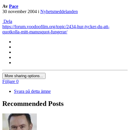
Av
Pace
30 november 2004
i
Nyhetsmeddelanden
Dela
https://forum.voodoofilm.org/topic/2434-hur-tycker-du-att-
quotkolla-mitt-manusquot-fungerar/
More sharing options...
Följare
0
Svara på detta ämne
Recommended Posts