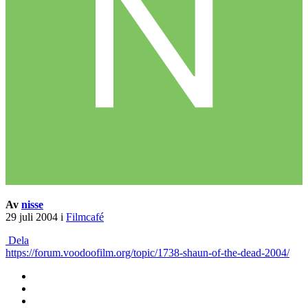
Av
nisse
29 juli 2004
i
Filmcafé
Dela
https://forum.voodoofilm.org/topic/1738-shaun-of-the-dead-2004/