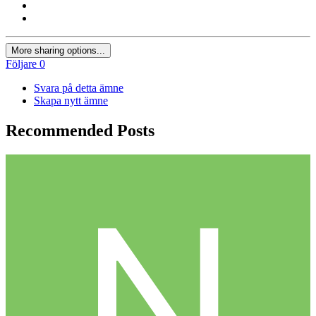
More sharing options...
Följare
0
Svara på detta ämne
Skapa nytt ämne
Recommended Posts