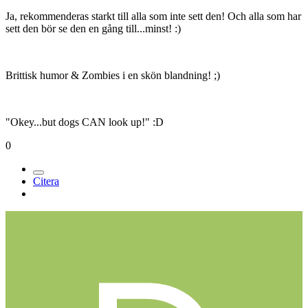
Ja, rekommenderas starkt till alla som inte sett den! Och alla som har
sett den bör se den en gång till...minst! :)
Brittisk humor & Zombies i en skön blandning! ;)
"Okey...but dogs CAN look up!" :D
0
Citera