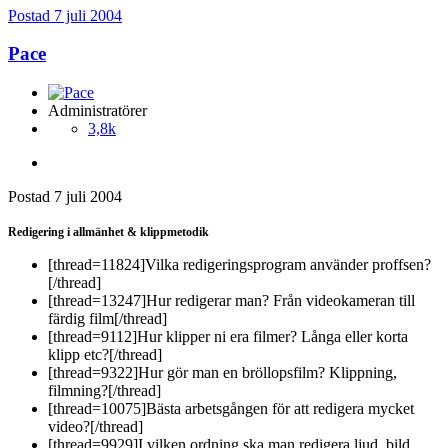
Postad
7 juli 2004
Pace
Administratörer
3,8k
Postad
7 juli 2004
Redigering i allmänhet & klippmetodik
[thread=11824]Vilka redigeringsprogram använder proffsen?
[/thread]
[thread=13247]Hur redigerar man? Från videokameran till
färdig film[/thread]
[thread=9112]Hur klipper ni era filmer? Långa eller korta
klipp etc?[/thread]
[thread=9322]Hur gör man en bröllopsfilm? Klippning,
filmning?[/thread]
[thread=10075]Bästa arbetsgången för att redigera mycket
video?[/thread]
[thread=9929]I vilken ordning ska man redigera ljud, bild,