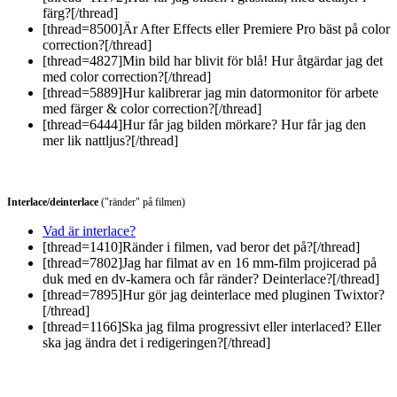
färg?[/thread]
[thread=8500]Är After Effects eller Premiere Pro bäst på color
correction?[/thread]
[thread=4827]Min bild har blivit för blå! Hur åtgärdar jag det
med color correction?[/thread]
[thread=5889]Hur kalibrerar jag min datormonitor för arbete
med färger & color correction?[/thread]
[thread=6444]Hur får jag bilden mörkare? Hur får jag den
mer lik nattljus?[/thread]
Interlace/deinterlace
("ränder" på filmen)
Vad är interlace?
[thread=1410]Ränder i filmen, vad beror det på?[/thread]
[thread=7802]Jag har filmat av en 16 mm-film projicerad på
duk med en dv-kamera och får ränder? Deinterlace?[/thread]
[thread=7895]Hur gör jag deinterlace med pluginen Twixtor?
[/thread]
[thread=1166]Ska jag filma progressivt eller interlaced? Eller
ska jag ändra det i redigeringen?[/thread]