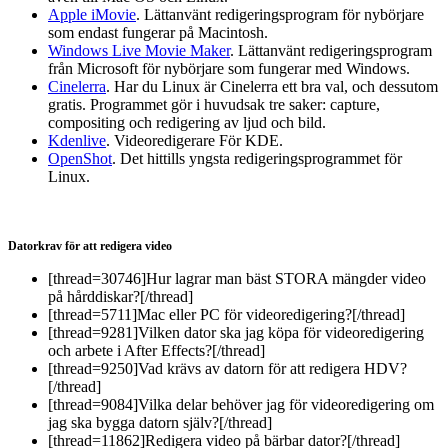
Apple iMovie
. Lättanvänt redigeringsprogram för nybörjare
som endast fungerar på Macintosh.
Windows Live Movie Maker
. Lättanvänt redigeringsprogram
från Microsoft för nybörjare som fungerar med Windows.
Cinelerra
. Har du Linux är Cinelerra ett bra val, och dessutom
gratis. Programmet gör i huvudsak tre saker: capture,
compositing och redigering av ljud och bild.
Kdenlive
. Videoredigerare För KDE.
OpenShot
. Det hittills yngsta redigeringsprogrammet för
Linux.
Datorkrav för att redigera video
[thread=30746]Hur lagrar man bäst STORA mängder video
på hårddiskar?[/thread]
[thread=5711]Mac eller PC för videoredigering?[/thread]
[thread=9281]Vilken dator ska jag köpa för videoredigering
och arbete i After Effects?[/thread]
[thread=9250]Vad krävs av datorn för att redigera HDV?
[/thread]
[thread=9084]Vilka delar behöver jag för videoredigering om
jag ska bygga datorn själv?[/thread]
[thread=11862]Redigera video på bärbar dator?[/thread]