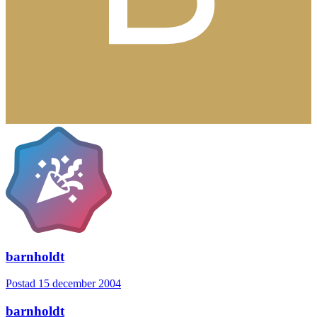
barnholdt
Postad
15 december 2004
barnholdt