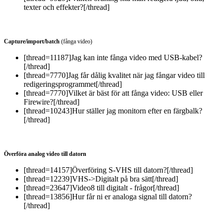
texter och effekter?[/thread]
Capture/import/batch
(fånga video)
[thread=11187]Jag kan inte fånga video med USB-kabel?
[/thread]
[thread=7770]Jag får dålig kvalitet när jag fångar video till
redigeringsprogrammet[/thread]
[thread=7770]Vilket är bäst för att fånga video: USB eller
Firewire?[/thread]
[thread=10243]Hur ställer jag monitorn efter en färgbalk?
[/thread]
Överföra analog video till datorn
[thread=14157]Överföring S-VHS till datorn?[/thread]
[thread=12239]VHS->Digitalt på bra sätt[/thread]
[thread=23647]Video8 till digitalt - frågor[/thread]
[thread=13856]Hur får ni er analoga signal till datorn?
[/thread]