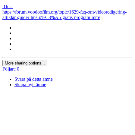
Dela
https://forum.voodoofilm.org/topic/1629-faq-om-videoredigering-
artiklar-guider-tips-p%C3%A5-gratis-program-mm/
More sharing options...
Följare
0
Svara på detta ämne
Skapa nytt ämne