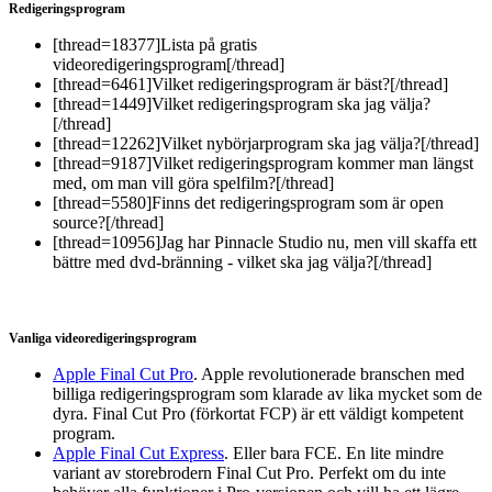
Redigeringsprogram
[thread=18377]Lista på gratis
videoredigeringsprogram[/thread]
[thread=6461]Vilket redigeringsprogram är bäst?[/thread]
[thread=1449]Vilket redigeringsprogram ska jag välja?
[/thread]
[thread=12262]Vilket nybörjarprogram ska jag välja?[/thread]
[thread=9187]Vilket redigeringsprogram kommer man längst
med, om man vill göra spelfilm?[/thread]
[thread=5580]Finns det redigeringsprogram som är open
source?[/thread]
[thread=10956]Jag har Pinnacle Studio nu, men vill skaffa ett
bättre med dvd-bränning - vilket ska jag välja?[/thread]
Vanliga videoredigeringsprogram
Apple Final Cut Pro
. Apple revolutionerade branschen med
billiga redigeringsprogram som klarade av lika mycket som de
dyra. Final Cut Pro (förkortat FCP) är ett väldigt kompetent
program.
Apple Final Cut Express
. Eller bara FCE. En lite mindre
variant av storebrodern Final Cut Pro. Perfekt om du inte