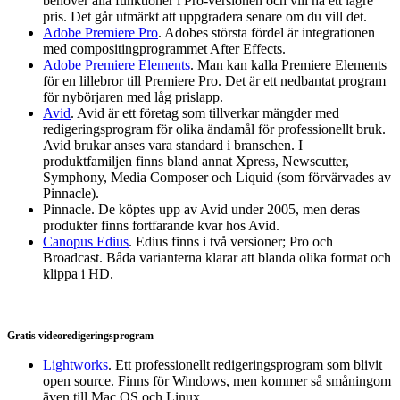
behöver alla funktioner i Pro-versionen och vill ha ett lägre
pris. Det går utmärkt att uppgradera senare om du vill det.
Adobe Premiere Pro
. Adobes största fördel är integrationen
med compositingprogrammet After Effects.
Adobe Premiere Elements
. Man kan kalla Premiere Elements
för en lillebror till Premiere Pro. Det är ett nedbantat program
för nybörjaren med låg prislapp.
Avid
. Avid är ett företag som tillverkar mängder med
redigeringsprogram för olika ändamål för professionellt bruk.
Avid brukar anses vara standard i branschen. I
produktfamiljen finns bland annat Xpress, Newscutter,
Symphony, Media Composer och Liquid (som förvärvades av
Pinnacle).
Pinnacle. De köptes upp av Avid under 2005, men deras
produkter finns fortfarande kvar hos Avid.
Canopus Edius
. Edius finns i två versioner; Pro och
Broadcast. Båda varianterna klarar att blanda olika format och
klippa i HD.
Gratis videoredigeringsprogram
Lightworks
. Ett professionellt redigeringsprogram som blivit
open source. Finns för Windows, men kommer så småningom
även till Mac OS och Linux.