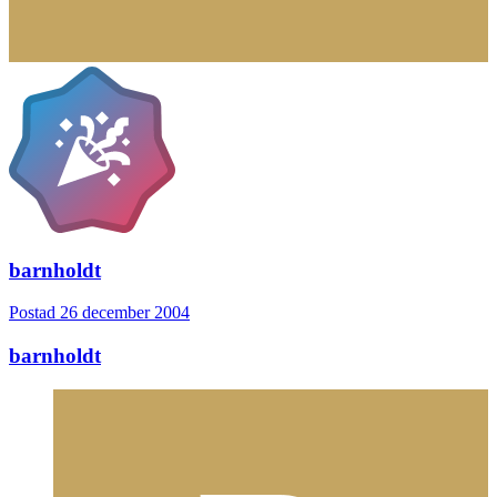
barnholdt
Postad
26 december 2004
barnholdt