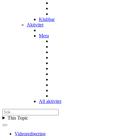
Klubbar
Aktivitet
Mera
All aktivitet
This Topic
Videoredigering