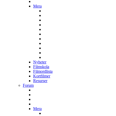
Mera
Nyheter
Filmskola
Filmordlista
Kortfilmer
Resurser
Forum
Mera