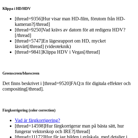
Klippa i HD/HDV
[thread=9356]Hur visar man HD-film, förutom från HD-
kameran?[/thread]
[thread=9250]Vad krävs av datorn för att redigera HDV?
[/thread]
[thread=5747]En lägesrapport om HD, mycket
läsvärt[/thread] (videoteknik)
[thread=9841]Klippa HDV i Vegas[/thread]
Greenscreen/bluescreen
Det finns beskrivet i [thread=9520]FAQ:n för digitala effekter och
compositing[/thread].
Färgkorrigering (color correction)
Vad är färgkorrigering?
[thread=14598]Hur färgkorrigerar man på bästa sätt, hur
fungerar vektorskop och IRE?[/thread]
[thread=11172]Hur får jag bilden i gråskala, med detaljer i