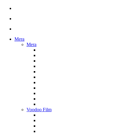
Mera
Mera
Voodoo Film