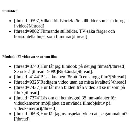
Stillbilder
[thread=9597]Vilken bildstorlek för stillbilder som ska infogas
i video?[/thread]
[thread=9802]Flimrande stillbilder, TV-säka färger och
horisontella linjer som flimmrar[/thread]
Filmlook: Få video att se ut som film
[thread=8740]Hur får jag filmlook på det jag filmat?[/thread]
Se också [thread=5089]Biokänsla[/thread].
[thread=4144]Bästa knepen för att få en snygg film?[/thread]
[thread=9325]Redigera video utan att mista kvalitet?[/thread]
[thread=7437]Hur får man bilden från video att se ut som på
film?[/thread]
[thread=7374]Läs om en hembyggd 35 mm-adapter för
videokameror (möjlighet att använda filmobjektiv på
videokameror)[/thread]
[thread=9698]Hur får jag nyinspelad video att se gammalt ut?
[/thread]