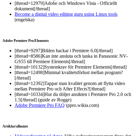
[thread=12979]Adobe och Windows Vista - Officiellt
dokument[/thread]
Become a digital video editing guru using Linux tools
(engelska)
Adobe Premiere Pro/Elements
[thread=9297]Bilden hackar i Premiere 6.0[/thread]
[thread=8586]Kan inte ansluta och tanka in Panasonic NV-
GS55 till Premiere Elements[/thread]
[thread=10132]Systemkrav för Premiere Elements[/thread]
[thread=12498]Minimal kvalitetsförlust mellan program?
[/thread]
[thread=12392]Tappar man kvalitet genom att flytta video
mellan Premiere Pro och After Effects?[/thread]
[thread=10334]Hur du döljer ansikten i Premiere Pro 2.0 och
1.5[/thread] (guide av Rogge)
Adobe Premiere Pro FAQ
(ppro.wikia.com)
Artiklar/allmänt