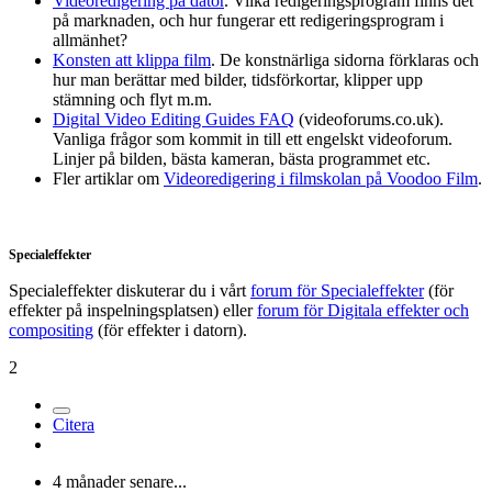
Videoredigering på dator
. Vilka redigeringsprogram finns det
på marknaden, och hur fungerar ett redigeringsprogram i
allmänhet?
Konsten att klippa film
. De konstnärliga sidorna förklaras och
hur man berättar med bilder, tidsförkortar, klipper upp
stämning och flyt m.m.
Digital Video Editing Guides FAQ
(videoforums.co.uk).
Vanliga frågor som kommit in till ett engelskt videoforum.
Linjer på bilden, bästa kameran, bästa programmet etc.
Fler artiklar om
Videoredigering i filmskolan på Voodoo Film
.
Specialeffekter
Specialeffekter diskuterar du i vårt
forum för Specialeffekter
(för
effekter på inspelningsplatsen) eller
forum för Digitala effekter och
compositing
(för effekter i datorn).
2
Citera
4 månader senare...