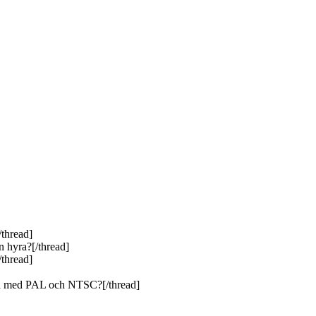
thread]
 hyra?[/thread]
thread]
på med PAL och NTSC?[/thread]