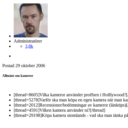
Administratörer
3,8k
Postad
29 oktober 2006
Allmänt om kameror
[thread=8605]Vilka kameror använder proffsen i Holllywood?[/
[thread=5278]Varför ska man köpa en egen kamera när man kan
[thread=2012]Recensioner/bedömningar av kameror (länktips)[/
[thread=4591]Vilken kamera använder ni?[/thread]
[thread=29198]Köpa kamera utomlands - vad ska man tänka 