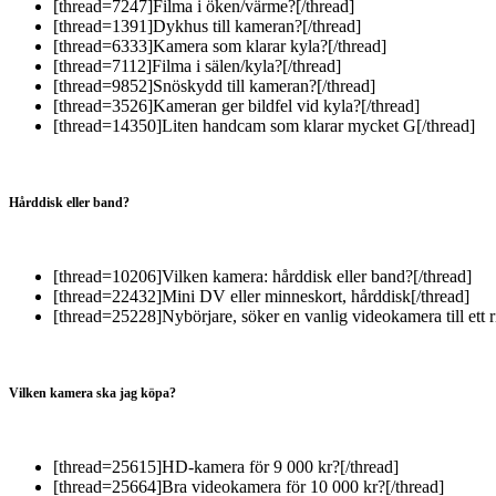
[thread=7247]Filma i öken/värme?[/thread]
[thread=1391]Dykhus till kameran?[/thread]
[thread=6333]Kamera som klarar kyla?[/thread]
[thread=7112]Filma i sälen/kyla?[/thread]
[thread=9852]Snöskydd till kameran?[/thread]
[thread=3526]Kameran ger bildfel vid kyla?[/thread]
[thread=14350]Liten handcam som klarar mycket G[/thread]
Hårddisk eller band?
[thread=10206]Vilken kamera: hårddisk eller band?[/thread]
[thread=22432]Mini DV eller minneskort, hårddisk[/thread]
[thread=25228]Nybörjare, söker en vanlig videokamera till ett ri
Vilken kamera ska jag köpa?
[thread=25615]HD-kamera för 9 000 kr?[/thread]
[thread=25664]Bra videokamera för 10 000 kr?[/thread]