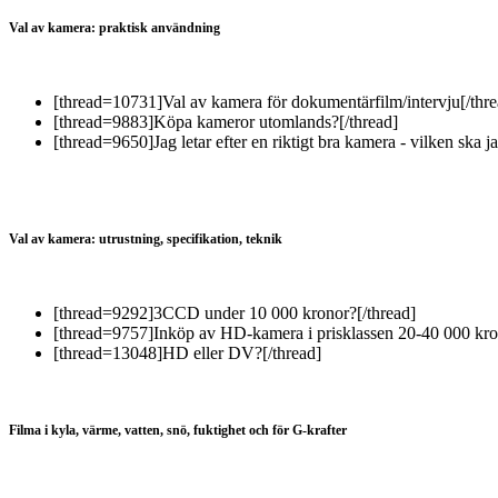
Val av kamera: praktisk användning
[thread=10731]Val av kamera för dokumentärfilm/intervju[/thre
[thread=9883]Köpa kameror utomlands?[/thread]
[thread=9650]Jag letar efter en riktigt bra kamera - vilken ska ja
Val av kamera: utrustning, specifikation, teknik
[thread=9292]3CCD under 10 000 kronor?[/thread]
[thread=9757]Inköp av HD-kamera i prisklassen 20-40 000 kro
[thread=13048]HD eller DV?[/thread]
Filma i kyla, värme, vatten, snö, fuktighet och för G-krafter