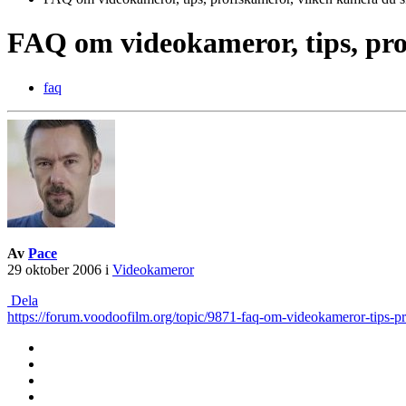
FAQ om videokameror, tips, pro
faq
Av
Pace
29 oktober 2006
i
Videokameror
Dela
https://forum.voodoofilm.org/topic/9871-faq-om-videokameror-tips