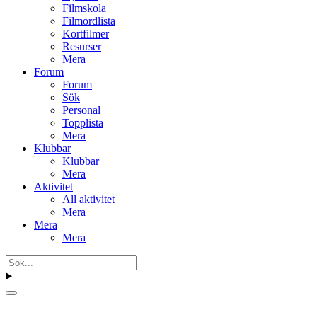
Filmskola
Filmordlista
Kortfilmer
Resurser
Mera
Forum
Forum
Sök
Personal
Topplista
Mera
Klubbar
Klubbar
Mera
Aktivitet
All aktivitet
Mera
Mera
Mera