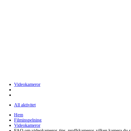
Videokameror
All aktivitet
Hem
Filminspelning
Videokameror
FAQ om videokameror, tips, proffskameror, vilken kamera du s