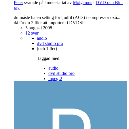
Peter
svarade på ämne startat av
Molgamus
i
DVD och Blu-
ray
du måste ha en setting för ljudfil (AC3) i compressor oxå....
då får du 2 filer att importera i DVDSP
5 augusti 2008
12 svar
audio
dvd studio pro
(och 1 fler)
Taggad med:
audio
dvd studio pro
mpeg-2