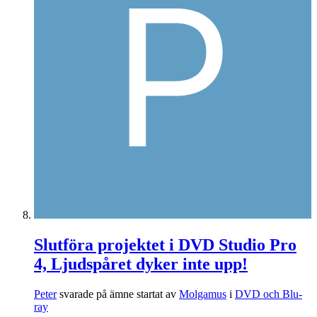
Slutföra projektet i DVD Studio Pro
4, Ljudspåret dyker inte upp!
Peter
svarade på ämne startat av
Molgamus
i
DVD och Blu-
ray