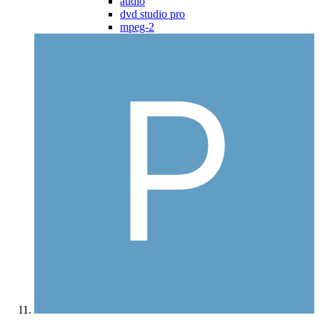
audio
dvd studio pro
mpeg-2