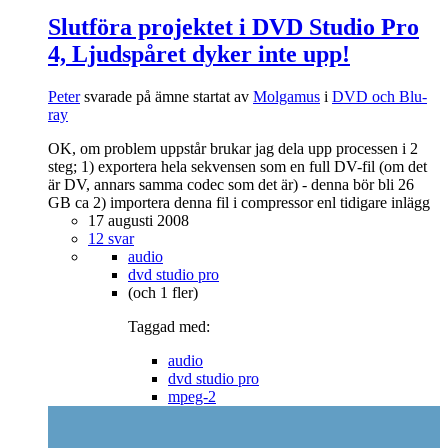
Slutföra projektet i DVD Studio Pro
4, Ljudspåret dyker inte upp!
Peter
svarade på ämne startat av
Molgamus
i
DVD och Blu-
ray
OK, om problem uppstår brukar jag dela upp processen i 2
steg; 1) exportera hela sekvensen som en full DV-fil (om det
är DV, annars samma codec som det är) - denna bör bli 26
GB ca 2) importera denna fil i compressor enl tidigare inlägg
17 augusti 2008
12 svar
audio
dvd studio pro
(och 1 fler)
Taggad med:
audio
dvd studio pro
mpeg-2