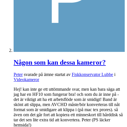
Någon som kan dessa kameror?
Peter
svarade på ämne startat av
Fiskkonservator Lubbe
i
Videokameror
Hej! kan inte ge ett uttömmande svar, men kan bara säga att
jag har en HF10 som fungerar bra! och som du är inne på -
det är viktigt att ha ett arbetsflöde som är smidigt! Band är
skönt att slippa, men AVCHD måste/bör konverteras till nåt
format som är smidigare att klippa i (på mac tex prores). så
även om det går fort att kopiera ett minneskort till hårddisk så
tar det sen lite extra tid att konvertera. Peter (PS läcker
hemsida!)