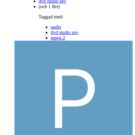
dvd studio pro
(och 1 fler)
Taggad med:
audio
dvd studio pro
mpeg-2