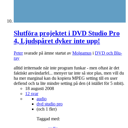
Slutföra projektet i DVD Studio Pro
4, Ljudspåret dyker inte upp!
Peter
svarade på ämne startat av
Molgamus
i
DVD och Blu-
ray
alltid irriternade när inte program funkar - men oftast är det
faktiskt användarfel... menyer tar inte så stor plas, men vill du
ha mer marginal kan du kopiera MPEG setting till en user
defiend och ta lite mindre setting på den (4 istället för 5 mbit).
18 augusti 2008
12 svar
audio
dvd studio pro
(och 1 fler)
Taggad med: