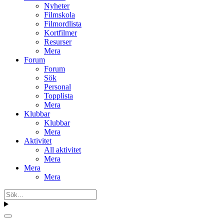
Nyheter
Filmskola
Filmordlista
Kortfilmer
Resurser
Mera
Forum
Forum
Sök
Personal
Topplista
Mera
Klubbar
Klubbar
Mera
Aktivitet
All aktivitet
Mera
Mera
Mera