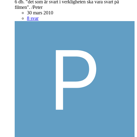
6 db. "det som är svart i verkligheten ska vara svart på
filmen". /Peter
30 mars 2010
8 svar