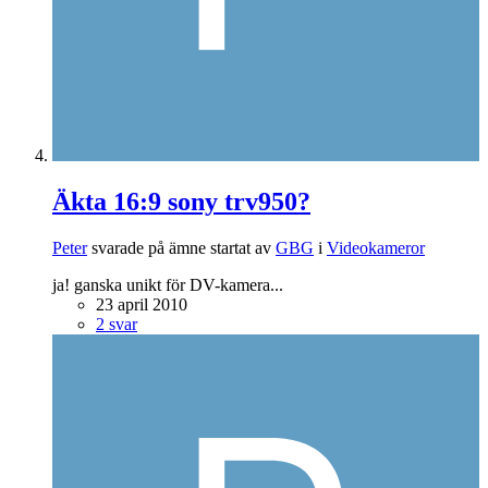
Äkta 16:9 sony trv950?
Peter
svarade på ämne startat av
GBG
i
Videokameror
ja! ganska unikt för DV-kamera...
23 april 2010
2 svar