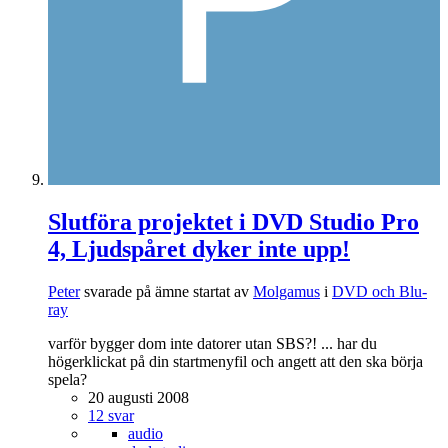
Slutföra projektet i DVD Studio Pro
4, Ljudspåret dyker inte upp!
Peter
svarade på ämne startat av
Molgamus
i
DVD och Blu-
ray
varför bygger dom inte datorer utan SBS?! ... har du
högerklickat på din startmenyfil och angett att den ska börja
spela?
20 augusti 2008
12 svar
audio