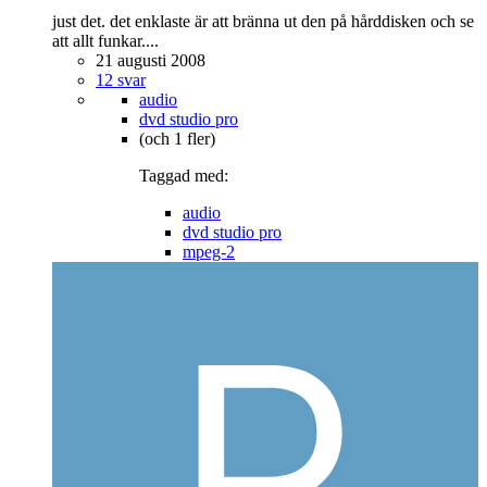
just det. det enklaste är att bränna ut den på hårddisken och se
att allt funkar....
21 augusti 2008
12 svar
audio
dvd studio pro
(och 1 fler)
Taggad med:
audio
dvd studio pro
mpeg-2