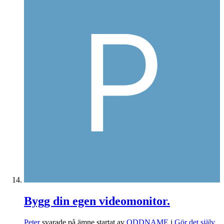
Bygg din egen videomonitor.
Peter
svarade på ämne startat av
ODDNAME
i
Gör det själv