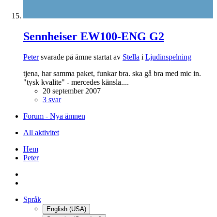
Sennheiser EW100-ENG G2
Peter
svarade på ämne startat av
Stella
i
Ljudinspelning
tjena, har samma paket, funkar bra. ska gå bra med mic in.
"tysk kvalite" - mercedes känsla....
20 september 2007
3 svar
Forum - Nya ämnen
All aktivitet
Hem
Peter
Språk
English (USA)