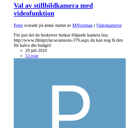
Val av stillbildkamera med
videofunktion
Peter
svarade på ämne startat av
MNorrman
i
Videokameror
För just det du beskriver funkar följande kamera bra;
http://www.filmprylar.se/annons-379.aspx du kan nog få den
för halva din budget!
29 juli 2010
13 svar