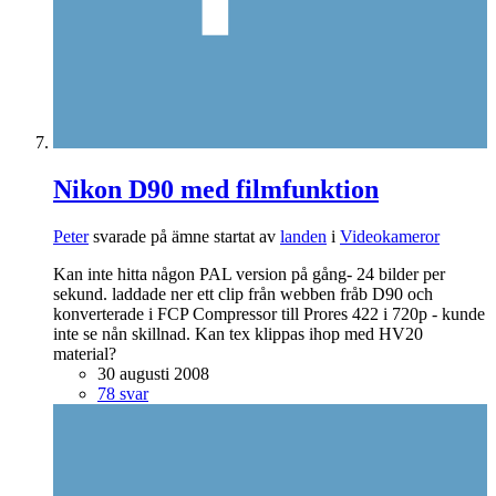
Nikon D90 med filmfunktion
Peter
svarade på ämne startat av
landen
i
Videokameror
Kan inte hitta någon PAL version på gång- 24 bilder per
sekund. laddade ner ett clip från webben fråb D90 och
konverterade i FCP Compressor till Prores 422 i 720p - kunde
inte se nån skillnad. Kan tex klippas ihop med HV20
material?
30 augusti 2008
78 svar