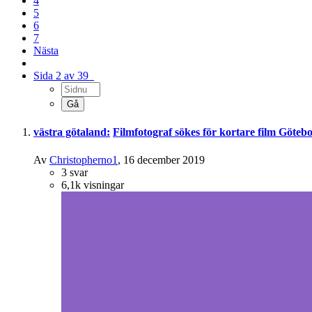
4
5
6
7
Nästa
Sida 2 av 39
västra götaland:
Filmfotograf sökes för kortare film Göteb
Av
Christopherno1
,
16 december 2019
3
svar
6,1k
visningar