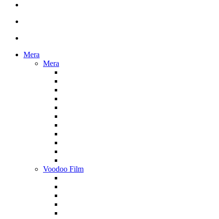
Mera
Mera
Voodoo Film