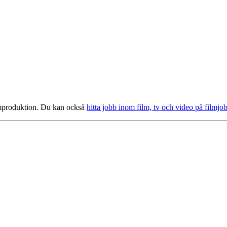
filmproduktion. Du kan också
hitta jobb inom film, tv och video på filmjo