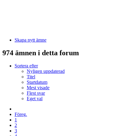
Skapa nytt ämne
974 ämnen i detta forum
Sortera efter
Nyligen uppdaterad
Titel
Startdatum
Mest visade
Flest svar
Eget val
Föreg.
1
2
3