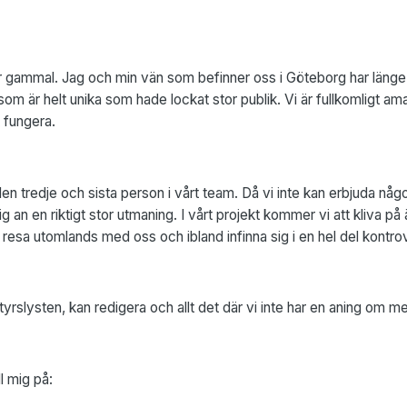
 gammal. Jag och min vän som befinner oss i Göteborg har länge f
om är helt unika som hade lockat stor publik. Vi är fullkomligt ama
tt fungera.
n tredje och sista person i vårt team. Då vi inte kan erbjuda nå
ig an en riktigt stor utmaning. I vårt projekt kommer vi att kliva
x resa utomlands med oss och ibland infinna sig i en hel del kontrove
slysten, kan redigera och allt det där vi inte har en aning om men
ll mig på: