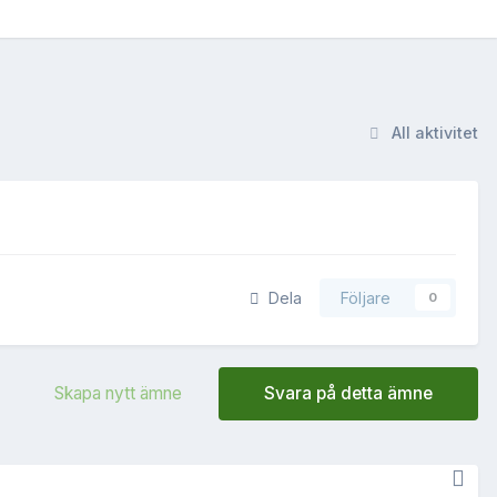
All aktivitet
Dela
Följare
0
Skapa nytt ämne
Svara på detta ämne