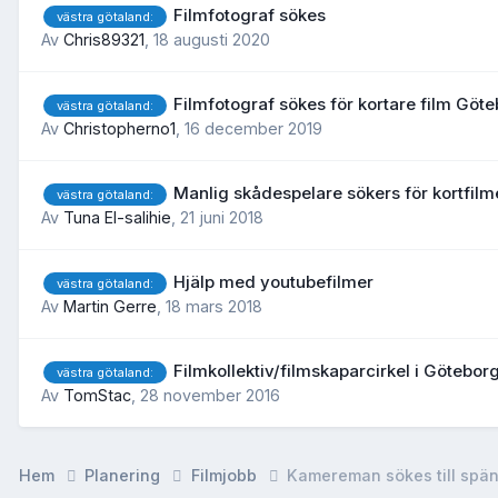
Filmfotograf sökes
västra götaland:
Av
Chris89321
,
18 augusti 2020
Filmfotograf sökes för kortare film Göt
västra götaland:
Av
Christopherno1
,
16 december 2019
Manlig skådespelare sökers för kortfil
västra götaland:
Av
Tuna El-salihie
,
21 juni 2018
Hjälp med youtubefilmer
västra götaland:
Av
Martin Gerre
,
18 mars 2018
Filmkollektiv/filmskaparcirkel i Götebor
västra götaland:
Av
TomStac
,
28 november 2016
Hem
Planering
Filmjobb
Kamereman sökes till spä