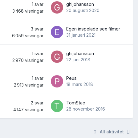
1
svar
ghijohansson
20 augusti 2020
3 468
visningar
3
svar
Egen inspelade sex filmer
31 januari 2021
6 059
visningar
1
svar
ghijohansson
22 juni 2018
2 970
visningar
1
svar
Peus
18 mars 2018
2 913
visningar
2
svar
TomStac
28 november 2016
4 147
visningar
All aktivitet