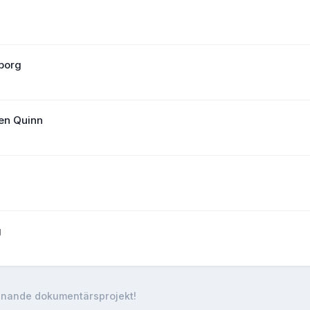
eborg
men Quinn
g
nnande dokumentärsprojekt!