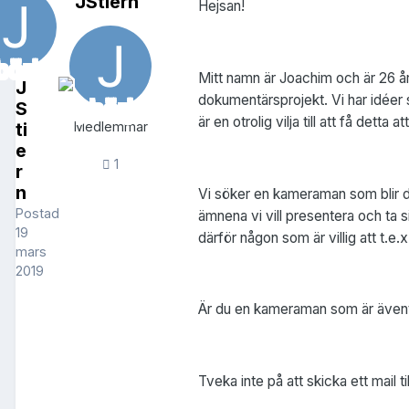
JStiern
Hejsan!
Mitt namn är Joachim och är 26 år
J
dokumentärsprojekt. Vi har idéer s
S
är en otrolig vilja till att få detta a
ti
Medlemmar
e
1
r
n
Vi söker en kameraman som blir de
Postad
ämnena vi vill presentera och ta s
19
därför någon som är villig att t.e.
mars
2019
Är du en kameraman som är äventyr
Tveka inte på att skicka ett mail ti