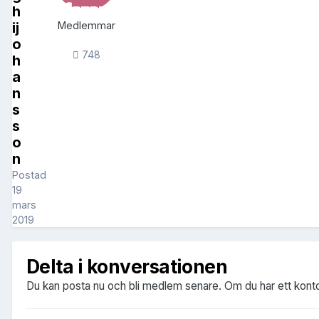
h
ij
Medlemmar
o
748
h
a
n
s
s
o
n
Postad
19
mars
2019
Delta i konversationen
Du kan posta nu och bli medlem senare. Om du har ett kont