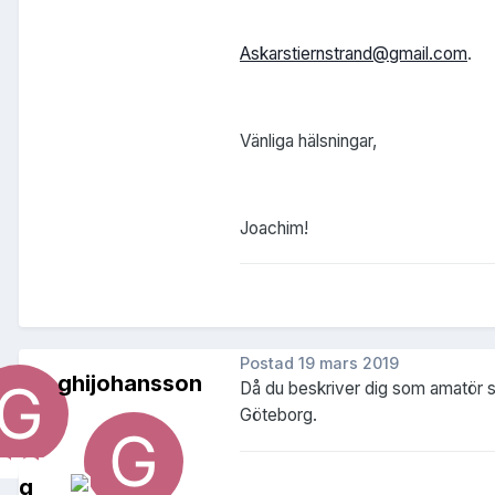
Askarstiernstrand@gmail.com
.
Vänliga hälsningar,
Joachim!
Postad
19 mars 2019
ghijohansson
Då du beskriver dig som amatör så
Göteborg.
g