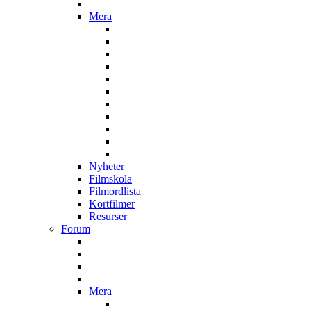
Mera
Nyheter
Filmskola
Filmordlista
Kortfilmer
Resurser
Forum
Mera