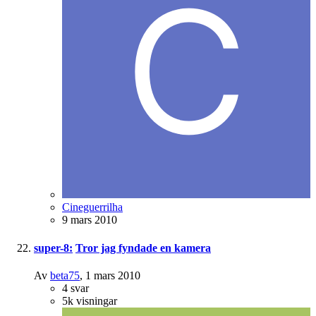
Cineguerrilha
9 mars 2010
super-8:
Tror jag fyndade en kamera
Av
beta75
,
1 mars 2010
4
svar
5k
visningar