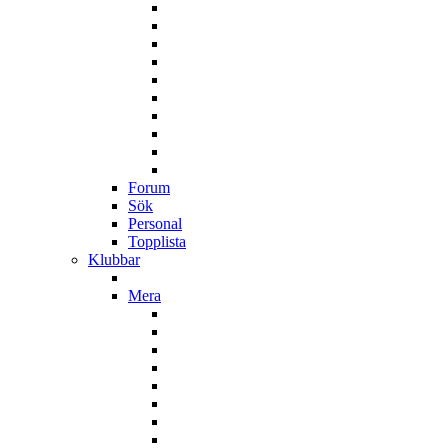
Forum
Sök
Personal
Topplista
Klubbar
Mera