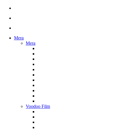
Mera
Mera
Voodoo Film