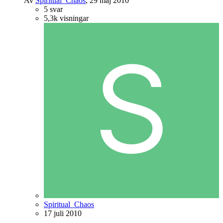
Av
Spiritual_Chaos
,
29 maj 2010
5
svar
5,3k
visningar
Spiritual_Chaos
17 juli 2010