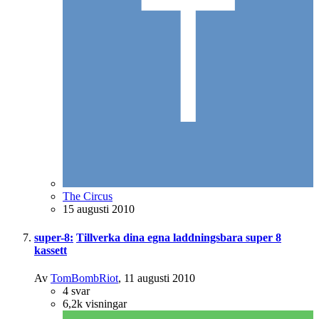
The Circus
15 augusti 2010
super-8:
Tillverka dina egna laddningsbara super 8
kassett
Av
TomBombRiot
,
11 augusti 2010
4
svar
6,2k
visningar