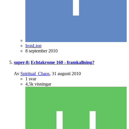
IronLion
8 september 2010
super-8:
Echtakrome 160 - framkallning?
Av
Spiritual_Chaos
,
31 augusti 2010
1
svar
4,5k
visningar