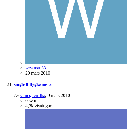
westman33
29 mars 2010
single 8 flygkamera
Av
Cineguerrilha
,
9 mars 2010
0
svar
4,3k
visningar