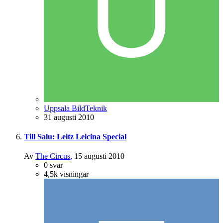
Uppsala BildTeknik
31 augusti 2010
Till Salu: Leitz Leicina Special
Av
The Circus
,
15 augusti 2010
0
svar
4,5k
visningar