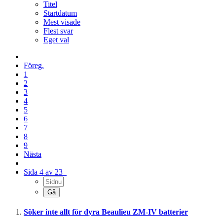
Titel
Startdatum
Mest visade
Flest svar
Eget val
Föreg.
1
2
3
4
5
6
7
8
9
Nästa
Sida 4 av 23
Söker inte allt för dyra Beaulieu ZM-IV batterier