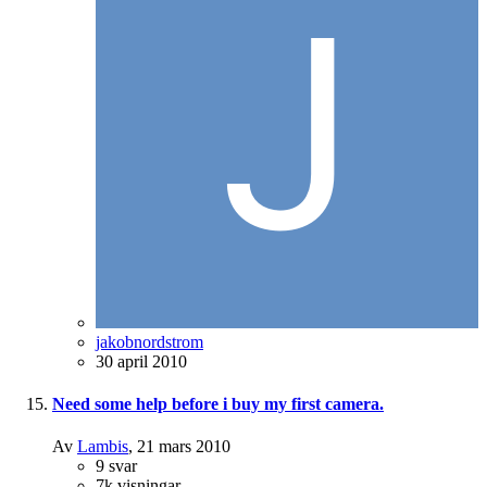
jakobnordstrom
30 april 2010
Need some help before i buy my first camera.
Av
Lambis
,
21 mars 2010
9
svar
7k
visningar