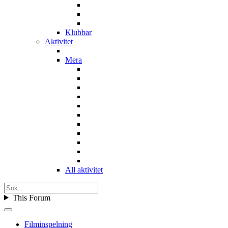
Klubbar
Aktivitet
Mera
All aktivitet
This Forum
Filminspelning