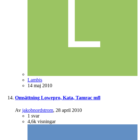
Lambis
14 maj 2010
Omsättning Lowepro, Kata, Tamrac mfl
Av
jakobnordstrom
,
28 april 2010
1
svar
4,6k
visningar