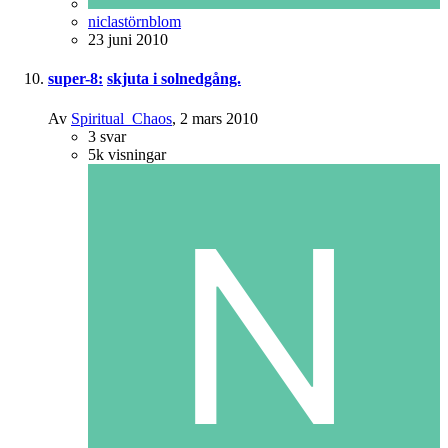
niclastörnblom
23 juni 2010
super-8:
skjuta i solnedgång.
Av
Spiritual_Chaos
,
2 mars 2010
3
svar
5k
visningar