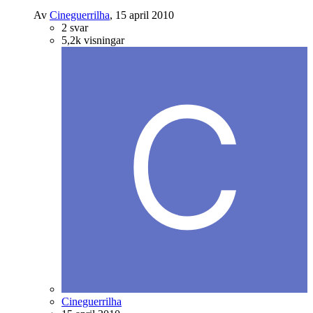
Av
Cineguerrilha
,
15 april 2010
2
svar
5,2k
visningar
Cineguerrilha