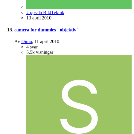
Uppsala BildTeknik
13 april 2010
camera for dummies "objektiv"
Av
Dimu
,
11 april 2010
4
svar
5,5k
visningar