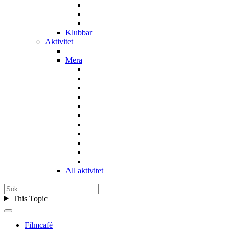
Klubbar
Aktivitet
Mera
All aktivitet
This Topic
Filmcafé