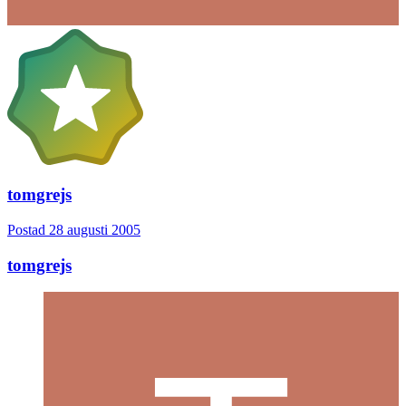
tomgrejs
Postad
28 augusti 2005
tomgrejs