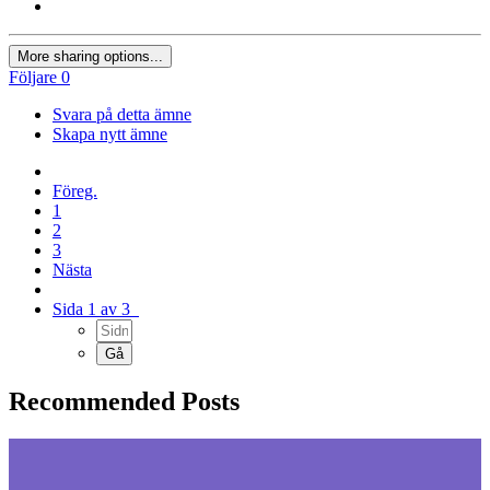
More sharing options...
Följare
0
Svara på detta ämne
Skapa nytt ämne
Föreg.
1
2
3
Nästa
Sida 1 av 3
Recommended Posts