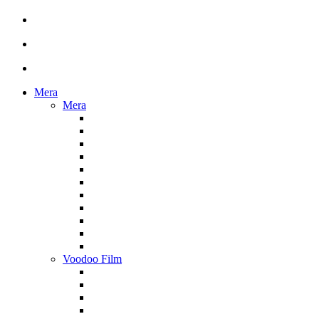
Mera
Mera
Voodoo Film