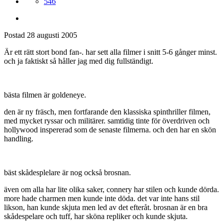
546
Postad
28 augusti 2005
Är ett rätt stort bond fan-. har sett alla filmer i snitt 5-6 gånger minst.
och ja faktiskt så håller jag med dig fullständigt.
bästa filmen är goldeneye.
den är ny fräsch, men fortfarande den klassiska spinthriller filmen,
med mycket ryssar och militärer. samtidig tinte för överdriven och
hollywood inspererad som de senaste filmerna. och den har en skön
handling.
bäst skådesplelare är nog också brosnan.
även om alla har lite olika saker, connery har stilen och kunde dörda.
more hade charmen men kunde inte döda. det var inte hans stil
likson, han kunde skjuta men led av det efteråt. brosnan är en bra
skådespelare och tuff, har sköna repliker och kunde skjuta.