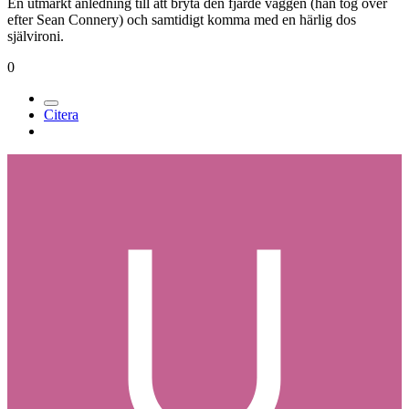
En utmärkt anledning till att bryta den fjärde väggen (han tog över
efter Sean Connery) och samtidigt komma med en härlig dos
självironi.
0
Citera