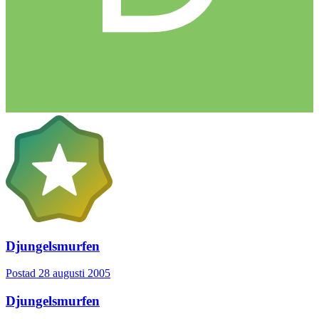
Djungelsmurfen
Postad
28 augusti 2005
Djungelsmurfen