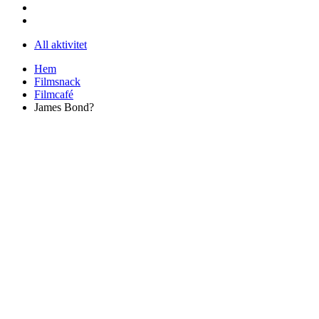
All aktivitet
Hem
Filmsnack
Filmcafé
James Bond?