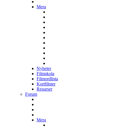
Mera
Nyheter
Filmskola
Filmordlista
Kortfilmer
Resurser
Forum
Mera