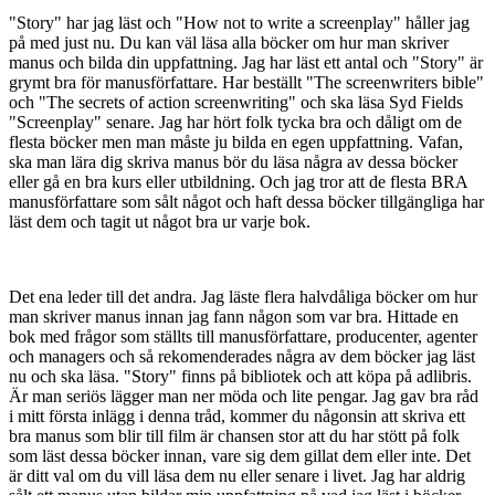
"Story" har jag läst och "How not to write a screenplay" håller jag
på med just nu. Du kan väl läsa alla böcker om hur man skriver
manus och bilda din uppfattning. Jag har läst ett antal och "Story" är
grymt bra för manusförfattare. Har beställt "The screenwriters bible"
och "The secrets of action screenwriting" och ska läsa Syd Fields
"Screenplay" senare. Jag har hört folk tycka bra och dåligt om de
flesta böcker men man måste ju bilda en egen uppfattning. Vafan,
ska man lära dig skriva manus bör du läsa några av dessa böcker
eller gå en bra kurs eller utbildning. Och jag tror att de flesta BRA
manusförfattare som sålt något och haft dessa böcker tillgängliga har
läst dem och tagit ut något bra ur varje bok.
Det ena leder till det andra. Jag läste flera halvdåliga böcker om hur
man skriver manus innan jag fann någon som var bra. Hittade en
bok med frågor som ställts till manusförfattare, producenter, agenter
och managers och så rekomenderades några av dem böcker jag läst
nu och ska läsa. "Story" finns på bibliotek och att köpa på adlibris.
Är man seriös lägger man ner möda och lite pengar. Jag gav bra råd
i mitt första inlägg i denna tråd, kommer du någonsin att skriva ett
bra manus som blir till film är chansen stor att du har stött på folk
som läst dessa böcker innan, vare sig dem gillat dem eller inte. Det
är ditt val om du vill läsa dem nu eller senare i livet. Jag har aldrig