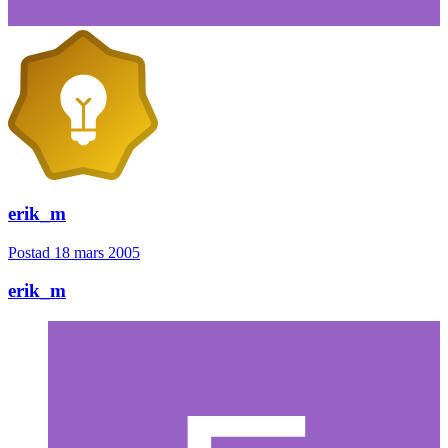
erik_m
Postad
18 mars 2005
erik_m