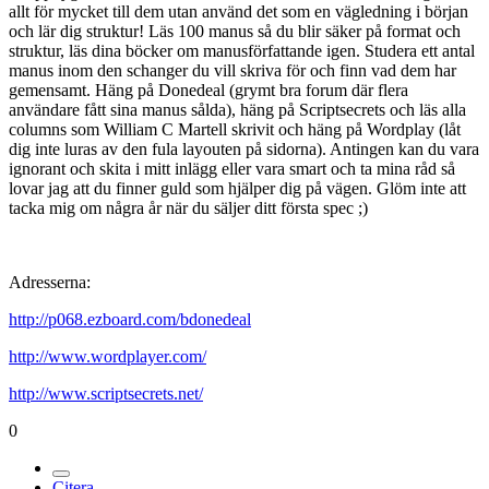
allt för mycket till dem utan använd det som en vägledning i början
och lär dig struktur! Läs 100 manus så du blir säker på format och
struktur, läs dina böcker om manusförfattande igen. Studera ett antal
manus inom den schanger du vill skriva för och finn vad dem har
gemensamt. Häng på Donedeal (grymt bra forum där flera
användare fått sina manus sålda), häng på Scriptsecrets och läs alla
columns som William C Martell skrivit och häng på Wordplay (låt
dig inte luras av den fula layouten på sidorna). Antingen kan du vara
ignorant och skita i mitt inlägg eller vara smart och ta mina råd så
lovar jag att du finner guld som hjälper dig på vägen. Glöm inte att
tacka mig om några år när du säljer ditt första spec ;)
Adresserna:
http://p068.ezboard.com/bdonedeal
http://www.wordplayer.com/
http://www.scriptsecrets.net/
0
Citera