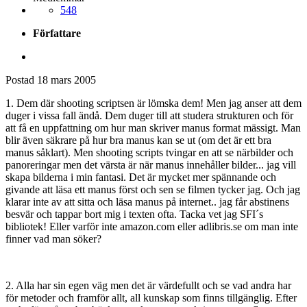
548
Författare
Postad
18 mars 2005
1. Dem där shooting scriptsen är lömska dem! Men jag anser att dem
duger i vissa fall ändå. Dem duger till att studera strukturen och för
att få en uppfattning om hur man skriver manus format mässigt. Man
blir även säkrare på hur bra manus kan se ut (om det är ett bra
manus såklart). Men shooting scripts tvingar en att se närbilder och
panoreringar men det värsta är när manus innehåller bilder... jag vill
skapa bilderna i min fantasi. Det är mycket mer spännande och
givande att läsa ett manus först och sen se filmen tycker jag. Och jag
klarar inte av att sitta och läsa manus på internet.. jag får abstinens
besvär och tappar bort mig i texten ofta. Tacka vet jag SFI´s
bibliotek! Eller varför inte amazon.com eller adlibris.se om man inte
finner vad man söker?
2. Alla har sin egen väg men det är värdefullt och se vad andra har
för metoder och framför allt, all kunskap som finns tillgänglig. Efter