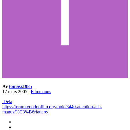
Av
tomasz1985
17 mars 2005
i
Filmmanus
Dela
https://forum.voodoofilm.org/topic/3440-attention-alla-
manusf%C3%B6rfattare/