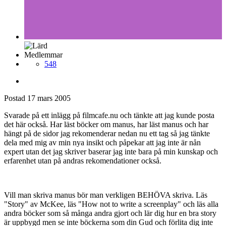
Medlemmar
548
Postad
17 mars 2005
Svarade på ett inlägg på filmcafe.nu och tänkte att jag kunde posta
det här också. Har läst böcker om manus, har läst manus och har
hängt på de sidor jag rekomenderar nedan nu ett tag så jag tänkte
dela med mig av min nya insikt och påpekar att jag inte är nån
expert utan det jag skriver baserar jag inte bara på min kunskap och
erfarenhet utan på andras rekomendationer också.
Vill man skriva manus bör man verkligen BEHÖVA skriva. Läs
"Story" av McKee, läs "How not to write a screenplay" och läs alla
andra böcker som så många andra gjort och lär dig hur en bra story
är uppbygd men se inte böckerna som din Gud och förlita dig inte