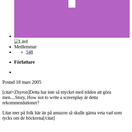
Medlemmar
548
Författare
Postad
18 mars 2005
[citat=Zhyron]Detta har inte så mycket med tråden att göra
men....Story, How not to write a screenplay är detta
rekommendationer?
Litar mer på folk här än på amazon så skulle gärna veta vad som
tycks om de böckerna[/citat]