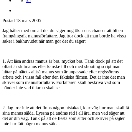
35
Postad
18 mars 2005
Jag håller med om att det du säger nog ökar ens chanser att bli en
framgångsrik manusförfattare. Jag tror dock att man borde ha vissa
saker i bakhuvudet när man gör det du säger:
1. Att läsa andras manus är bra, mycket bra. Tänk dock på att det
oftast är slutmanus eller kanske till och med shooting script man
hittar på nätet - alltså manus som är anpassade efter regissörens
arbete och i vissa fall efter den faktiska filmen. Det är inte det man
skriver som manusförfattare. Författaren skall beskriva vad som
händer inte vad tittarna skall se.
2. Jag tror inte att det finns någon utstakad, klar väg hur man skall få
sina manus sålda. Lyssna på andras råd i all ära, men vad säger att
det är din väg. Tänk på att de flesta som sitter och skriver på sajter
inte har fått några manus sålda.