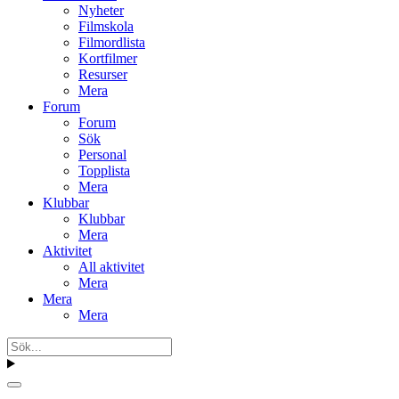
Nyheter
Filmskola
Filmordlista
Kortfilmer
Resurser
Mera
Forum
Forum
Sök
Personal
Topplista
Mera
Klubbar
Klubbar
Mera
Aktivitet
All aktivitet
Mera
Mera
Mera