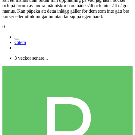
sålt ett manus utan bildar min uppfattning på vad jag läst i böcker
och på forum av andra människor som både sålt och inte sålt något
manus. Kan påpeka att detta inlägg gäller för dem som inte gått bra
kurser eller utbildningar än utan lär sig på egen hand.
0
Citera
3 veckor senare...