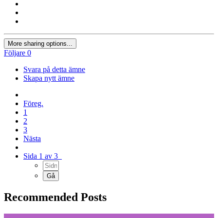
More sharing options...
Följare
0
Svara på detta ämne
Skapa nytt ämne
Föreg.
1
2
3
Nästa
Sida 1 av 3
Recommended Posts