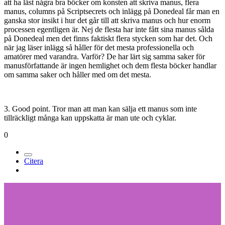
att ha läst några bra böcker om konsten att skriva manus, flera
manus, columns på Scriptsecrets och inlägg på Donedeal får man en
ganska stor insikt i hur det går till att skriva manus och hur enorm
processen egentligen är. Nej de flesta har inte fått sina manus sålda
på Donedeal men det finns faktiskt flera stycken som har det. Och
när jag läser inlägg så håller för det mesta professionella och
amatörer med varandra. Varför? De har lärt sig samma saker för
manusförfattande är ingen hemlighet och dem flesta böcker handlar
om samma saker och håller med om det mesta.
3. Good point. Tror man att man kan sälja ett manus som inte
tillräckligt många kan uppskatta är man ute och cyklar.
0
Citera