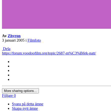
Av
Zhyron
3 januari 2005
i
Filmfoto
Dela
https://forum.voodoofilm.org/topic/2687-m%C3%B6rk-natt/
More sharing options...
Följare
0
Svara på detta ämne
Skapa nytt ämne