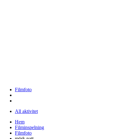
Filmfoto
All aktivitet
Hem
Filminspelning
Filmfoto
mörk natt..