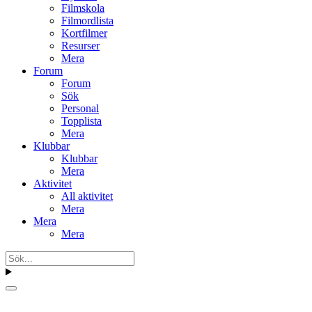
Filmskola
Filmordlista
Kortfilmer
Resurser
Mera
Forum
Forum
Sök
Personal
Topplista
Mera
Klubbar
Klubbar
Mera
Aktivitet
All aktivitet
Mera
Mera
Mera