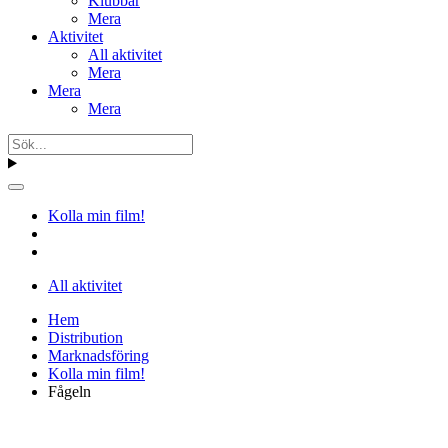
Klubbar
Mera
Aktivitet
All aktivitet
Mera
Mera
Mera
Kolla min film!
All aktivitet
Hem
Distribution
Marknadsföring
Kolla min film!
Fågeln