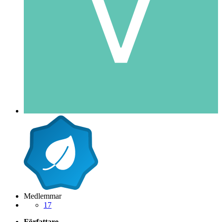
Medlemmar
17
Författare