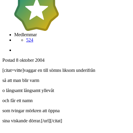
Medlemmar
524
Postad
8 oktober 2004
[citat=vitte]vaggar en till sömns liksom underifrån
så att man blir varm
o långsamt långsamt yllevåt
och får ett namn
som tvingar mörkren att öppna
sina viskande dörrar.[/url][/citat]