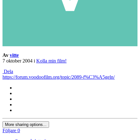
Av
vitte
7 oktober 2004
i
Kolla min film!
Dela
https://forum.voodoofilm.org/topic/2089-f%C3%A5geln/
More sharing options...
Följare
0