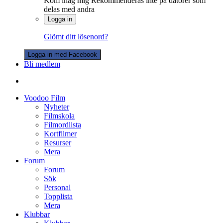
Kom ihåg mig
Rekommenderas inte på datorer som
delas med andra
Logga in
Glömt ditt lösenord?
Logga in med Facebook
Bli medlem
Voodoo Film
Nyheter
Filmskola
Filmordlista
Kortfilmer
Resurser
Mera
Forum
Forum
Sök
Personal
Topplista
Mera
Klubbar