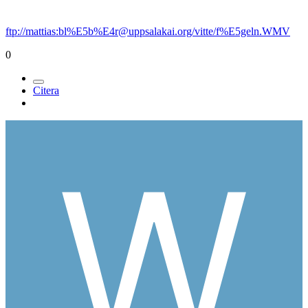
ftp://mattias:bl%E5b%E4r@uppsalakai.org/vitte/f%E5geln.WMV
0
Citera