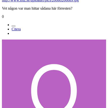
http://www.lolz.se/uploader/pics/20080206089.jpg
Vet någon var man hittar sådana här förresten?
0
Citera