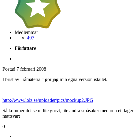
Medlemmar
497
Författare
Postad
7 februari 2008
I brist av "råmaterial" gör jag min egna version istället.
http://www.lolz.se/uploader/pics/mockup2.JPG
Så kommer det se ut lite grovt, lite andra småsaker med och ett lager
mattsvart
0