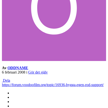
Av
ODDNAME
6 februari 2008
i
Gör det själv
Dela
https://forum.voodoofilm.org/topic/16936-bygga-egen-rod-support/