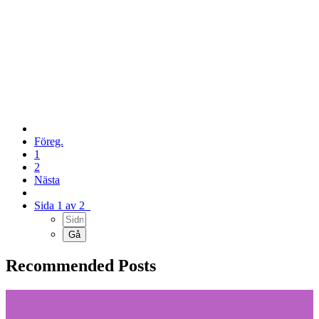
Föreg.
1
2
Nästa
Sida 1 av 2
Recommended Posts