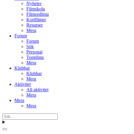
Nyheter
Filmskola
Filmordlista
Kortfilmer
Resurser
Mera
Forum
Forum
Sök
Personal
Topplista
Mera
Klubbar
Klubbar
Mera
Aktivitet
All aktivitet
Mera
Mera
Mera