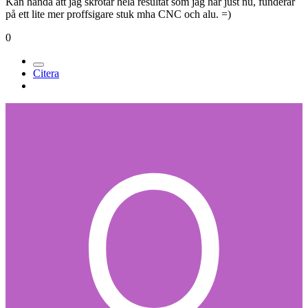
Kan hända att jag skrotar hela resultat som jag har just nu, funderar
på ett lite mer proffsigare stuk mha CNC och alu. =)
0
Citera