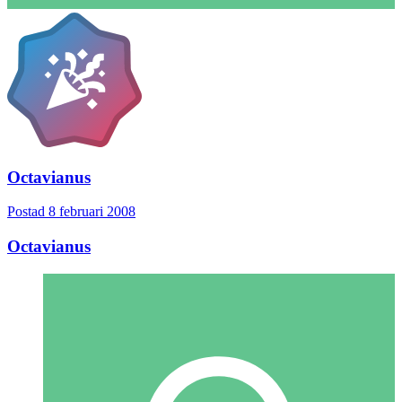
Octavianus
Postad
8 februari 2008
Octavianus