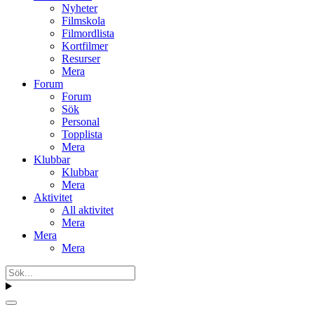
Nyheter
Filmskola
Filmordlista
Kortfilmer
Resurser
Mera
Forum
Forum
Sök
Personal
Topplista
Mera
Klubbar
Klubbar
Mera
Aktivitet
All aktivitet
Mera
Mera
Mera