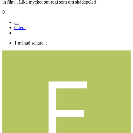
Medlemmar
260
Postad
21 augusti 2004
Den bästa boken om regi(tycker jag) är Michael Caines "On acting
in film". Lika mycket om regi som om skådepeleri!
0
Citera
1 månad senare...