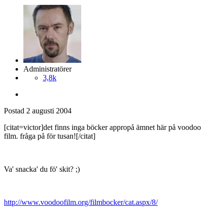
Administratörer
3,8k
Postad
2 augusti 2004
[citat=victor]det finns inga böcker appropå ämnet här på voodoo
film. fråga på för tusan![/citat]
Va' snacka' du fö' skit? ;)
http://www.voodoofilm.org/filmbocker/cat.aspx/8/