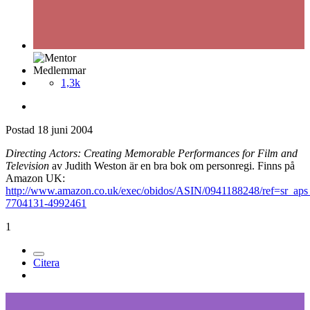
Medlemmar
1,3k
Postad
18 juni 2004
Directing Actors: Creating Memorable Performances for Film and
Television
av Judith Weston är en bra bok om personregi. Finns på
Amazon UK:
http://www.amazon.co.uk/exec/obidos/ASIN/0941188248/ref=sr_ap
7704131-4992461
1
Citera