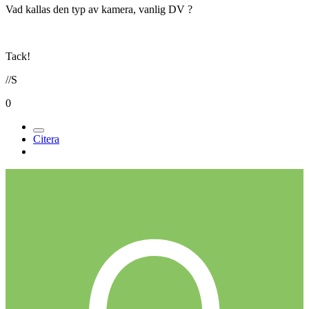
Vad kallas den typ av kamera, vanlig DV ?
Tack!
//S
0
Citera