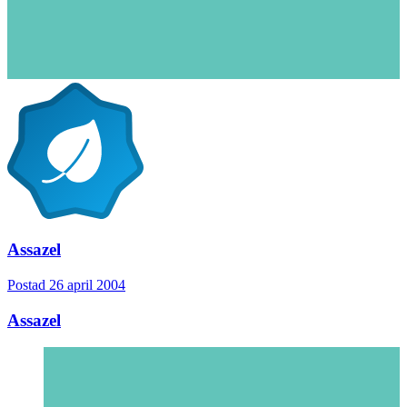
Assazel
Postad
26 april 2004
Assazel