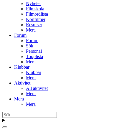
Nyheter
Filmskola
Filmordlista
Kortfilmer
Resurser
Mera
Forum
Forum
Sök
Personal
Topplista
Mera
Klubbar
Klubbar
Mera
Aktivitet
All aktivitet
Mera
Mera
Mera