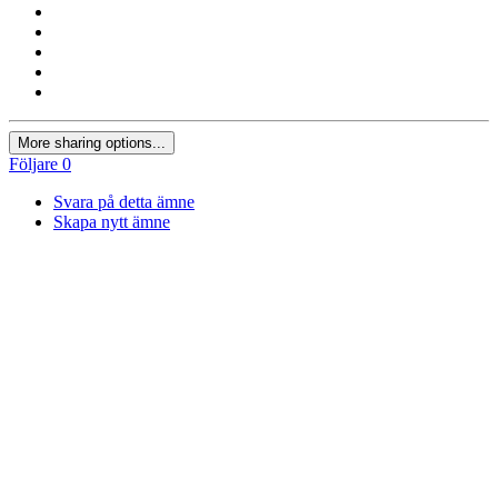
More sharing options...
Följare
0
Svara på detta ämne
Skapa nytt ämne