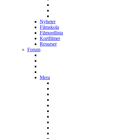
Nyheter
Filmskola
Filmordlista
Kortfilmer
Resurser
Forum
Mera