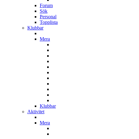
Forum
Sök
Personal
Topplista
Klubbar
Mera
Klubbar
Aktivitet
Mera