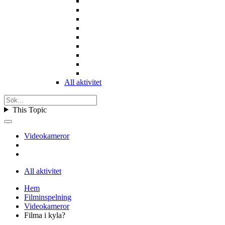
All aktivitet
This Topic
Videokameror
All aktivitet
Hem
Filminspelning
Videokameror
Filma i kyla?