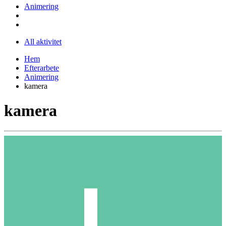
Animering
All aktivitet
Hem
Efterarbete
Animering
kamera
kamera