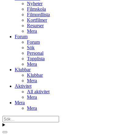
Nyheter
Filmskola
Filmordlista
Kortfilmer
Resurser
Mera
Forum
Forum
Sök
Personal
Topplista
Mera
Klubbar
Klubbar
Mera
Aktivitet
All aktivitet
Mera
Mera
Mera