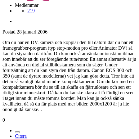
Medlemmar
219
Postad
28 januari 2006
Om du har en DV-kamera och kopplar den till datorn där du har ett
framegrabber-program (typ stop-motion pro eller Animator DV) så
kan du styra den därifrån. Du kan också använda onionskinn iblnad
som innebär att du ser föregående ruta/rutor. Ett annat alternativ är ju
att använda en digital stillbildskamera som du säger. Under
förutsättning att du kan styra den från datorn. Canon EOS 300 och
350 (samt de dyrare modellerna) vet jag kan göra detta. Tror inte att
det är så vanligt bland mindre kompaktkameror. Om du kör med en
kompaktkamera bör du se till att skaffa en fjärrutlösare och sen ett
riktigt stor minneskort. Då kan du kanske klara att få färdigt en scen
i taget innan du måste tömma kortdet. Man kan ju också sänka
kvalliteten då så du får plats med mer bilder. 2000x1200 är ju lite
onödigt då kanske...
0
Citera